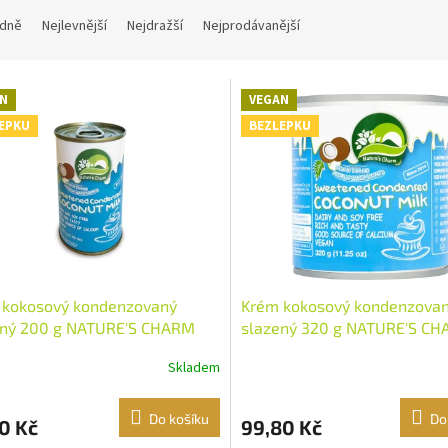
dně
Nejlevnější
Nejdražší
Nejprodávanější
N
VEGAN
EPKU
BEZLEPKU
 kokosový kondenzovaný
Krém kokosový kondenzova
ený 200 g NATURE'S CHARM
slazený 320 g NATURE'S C
Skladem
Do košíku
Do
0 Kč
99,80 Kč