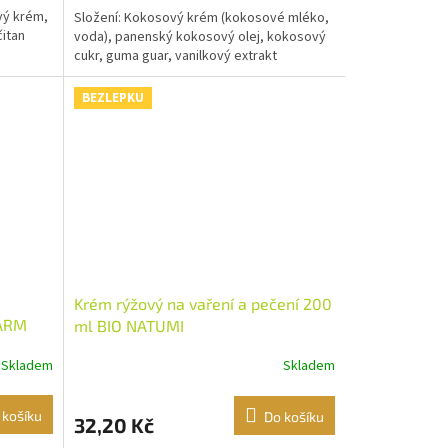
vý krém,
Složení: Kokosový krém (kokosové mléko,
čitan
voda), panenský kokosový olej, kokosový
cukr, guma guar, vanilkový extrakt
BEZLEPKU
Krém rýžový na vaření a pečení 200
HARM
ml BIO NATUMI
Skladem
Skladem
 košíku
Do košíku
32,20 Kč