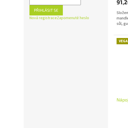
91,2
PŘIHLÁSIT SE
Složen
Nová registrace
Zapomenuté heslo
mandle
sůl, g
VEGA
Nápo