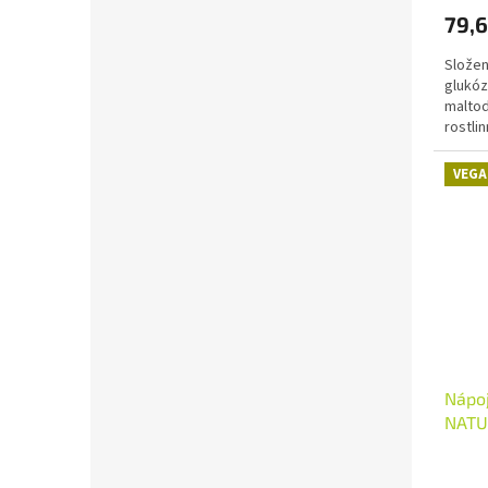
79,6
Složen
glukóz
maltod
rostli
draseln
VEGA
Nápoj
NATU