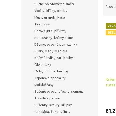
Ř
n
Suché polotovary a směsi
a
e
Abece
Vločky, klíčky, otruby
z
l
e
Müsli, granoly, kaše
V
n
Těstoviny
VEGA
ý
í
Hotová jídla, příkrmy
BEZL
p
p
Pomazánky, krémy slané
i
r
Džemy, ovocné pomazánky
s
o
p
Cukry, slady, sladidla
d
r
u
Koření, byliny, sůl, houby
o
k
Oleje, tuky
d
t
Octy, hořčice, kečupy
u
ů
Japonské speciality
Krém
k
slaz
Mořské řasy
t
ů
Sušené ovoce, ořechy, semena
Trvanlivé pečivo
Sušenky, krekry, křupky
61,2
Čokoláda, čoko tyčinky