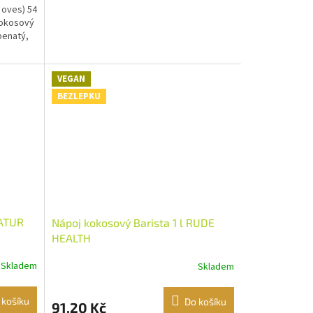
 oves) 54
kokosový
ápenatý,
VEGAN
BEZLEPKU
NATUR
Nápoj kokosový Barista 1 l RUDE
HEALTH
Skladem
Skladem
 košíku
Do košíku
91,20 Kč