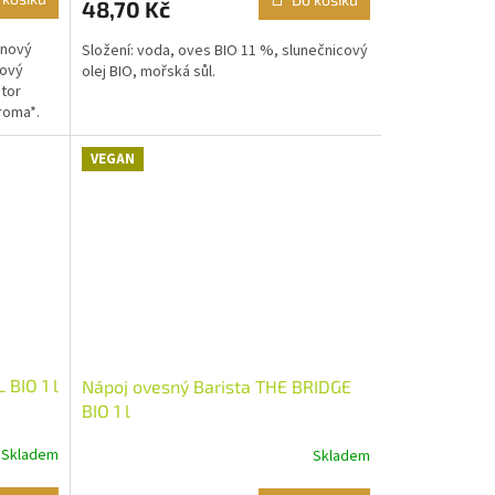
48,70 Kč
inový
Složení: voda, oves BIO 11 %, slunečnicový
cový
olej BIO, mořská sůl.
átor
aroma*.
VEGAN
 BIO 1 l
Nápoj ovesný Barista THE BRIDGE
BIO 1 l
Skladem
Skladem