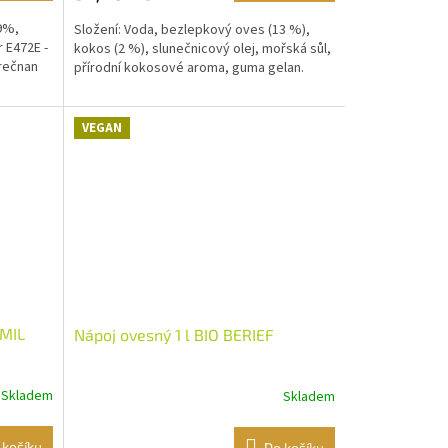
29%,
Složení: Voda, bezlepkový oves (13 %),
 E472E -
kokos (2 %), slunečnicový olej, mořská sůl,
orečnan
přírodní kokosové aroma, guma gelan.
VEGAN
OMIL
Nápoj ovesný 1 l BIO BERIEF
Skladem
Skladem
 košíku
Do košíku