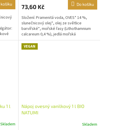
 košíku
Do košíku
73,60 Kč
čnicový
Složení: Pramenitá voda, OVES* 14 %,
slunečnicový olej*, olej ze světlice
ulgátor:
barvířské*, mořské řasy (Lithothamnium
ilkové
calcareum 0,4 %), jedlá mořská
sůl.*produkt kontrolovaného...
VEGAN
u 1 l
Nápoj ovesný vanilkový 1 l BIO
NATUMI
Skladem
Skladem