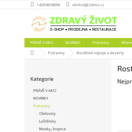
Přejít
+420549240056
obchod@zzbrno.cz
na
obsah
PRÁVĚ V AKCI
NOVINKY
Potraviny
Altern
Domů
Potraviny
Rostlinné nápoje a dezerty
P
Rost
o
Přeskočit
s
Kategorie
kategorie
Nejpr
t
r
PRÁVĚ V AKCI
a
NOVINKY
n
Potraviny
n
í
Obiloviny
p
Luštěniny
a
Mouky, krupice