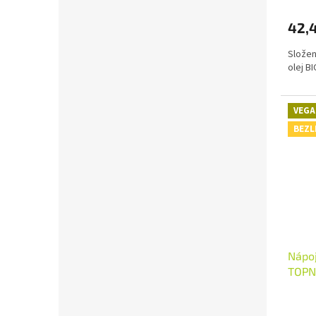
42,
Složen
olej B
VEGA
BEZL
Nápoj
TOPN