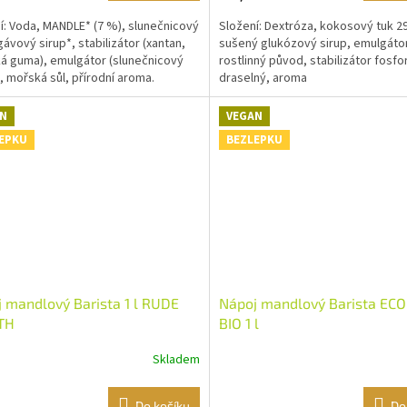
í: Voda, MANDLE* (7 %), slunečnicový
Složení: Dextróza, kokosový tuk 
gávový sirup*, stabilizátor (xantan,
sušený glukózový sirup, emulgátor
á guma), emulgátor (slunečnicový
rostlinný původ, stabilizátor fosf
), mořská sůl, přírodní aroma.
draselný, aroma
kt...
N
VEGAN
EPKU
BEZLEPKU
 mandlový Barista 1 l RUDE
Nápoj mandlový Barista EC
TH
BIO 1 l
Skladem
Do košíku
Do