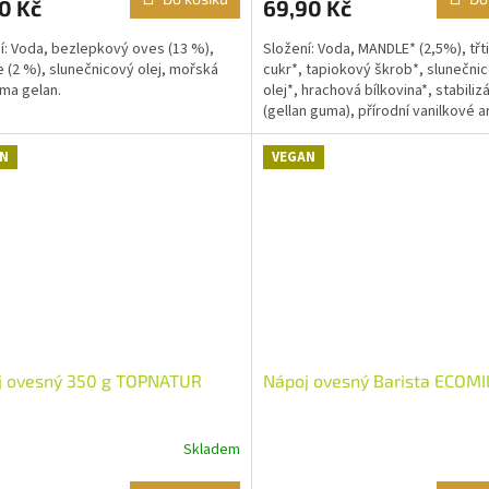
0 Kč
69,90 Kč
í: Voda, bezlepkový oves (13 %),
Složení: Voda, MANDLE* (2,5%), třt
 (2 %), slunečnicový olej, mořská
cukr*, tapiokový škrob*, slunečni
uma gelan.
olej*, hrachová bílkovina*, stabiliz
(gellan guma), přírodní vanilkové 
Může obsahovat...
N
VEGAN
j ovesný 350 g TOPNATUR
Nápoj ovesný Barista ECOMIL
Skladem