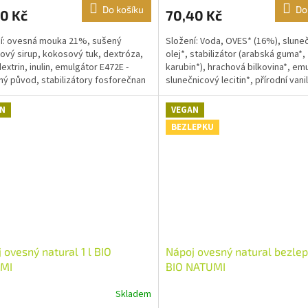
Do košíku
Do
0 Kč
70,40 Kč
í: ovesná mouka 21%, sušený
Složení: Voda, OVES* (16%), slune
ový sirup, kokosový tuk, dextróza,
olej*, stabilizátor (arabská guma*,
extrin, inulin, emulgátor E472E -
karubin*), hrachová bilkovina*, em
nný původ, stabilizátory fosforečnan
slunečnicový lecitin*, přírodní van
ý,...
aroma*....
N
VEGAN
BEZLEPKU
 ovesný natural 1 l BIO
Nápoj ovesný natural bezlepk
MI
BIO NATUMI
Skladem