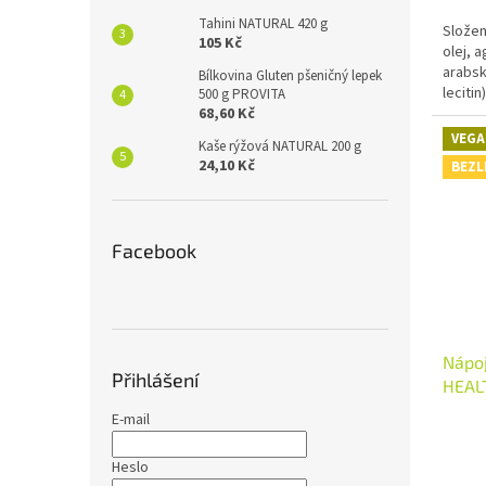
Tahini NATURAL 420 g
Složen
105 Kč
olej, a
arabsk
Bílkovina Gluten pšeničný lepek
lecitin
500 g PROVITA
68,60 Kč
*produ
VEGA
Kaše rýžová NATURAL 200 g
24,10 Kč
BEZL
Facebook
Nápoj
Přihlášení
HEAL
E-mail
Heslo