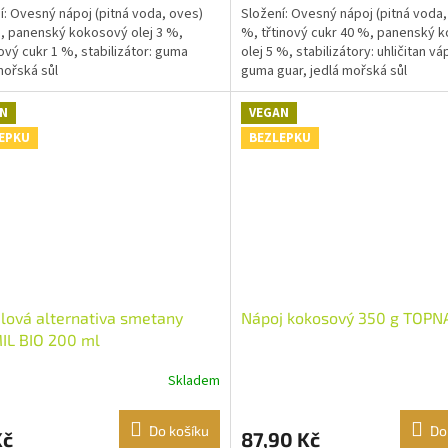
í: Ovesný nápoj (pitná voda, oves)
Složení: Ovesný nápoj (pitná voda,
, panenský kokosový olej 3 %,
%, třtinový cukr 40 %, panenský 
vý cukr 1 %, stabilizátor: guma
olej 5 %, stabilizátory: uhličitan v
mořská sůl
guma guar, jedlá mořská sůl
N
VEGAN
EPKU
BEZLEPKU
ová alternativa smetany
Nápoj kokosový 350 g TOP
IL BIO 200 ml
Skladem
Do košíku
Do
Kč
87,90 Kč