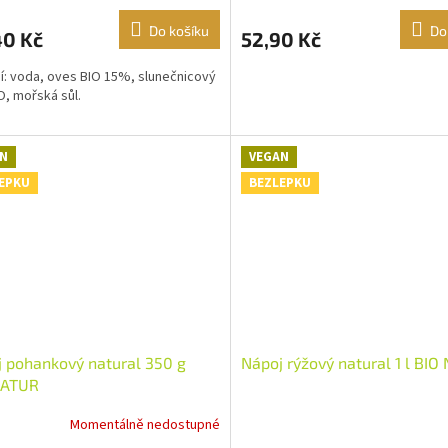
Do košíku
Do
40 Kč
52,90 Kč
í: voda, oves BIO 15%, slunečnicový
IO, mořská sůl.
N
VEGAN
EPKU
BEZLEPKU
 pohankový natural 350 g
Nápoj rýžový natural 1 l BI
ATUR
Momentálně nedostupné