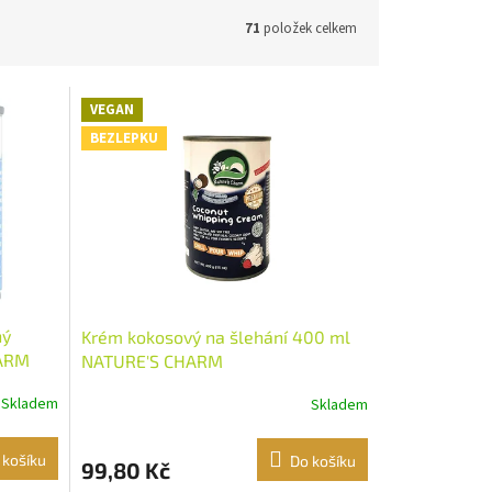
71
položek celkem
VEGAN
BEZLEPKU
ný
Krém kokosový na šlehání 400 ml
HARM
NATURE'S CHARM
Skladem
Skladem
 košíku
Do košíku
99,80 Kč