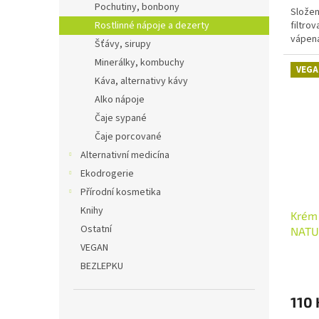
Pochutiny, bonbony
Složen
filtrov
Rostlinné nápoje a dezerty
vápena
Šťávy, sirupy
Minerálky, kombuchy
VEGA
Káva, alternativy kávy
Alko nápoje
Čaje sypané
Čaje porcované
Alternativní medicína
Ekodrogerie
Přírodní kosmetika
Knihy
Krém
Ostatní
NATU
VEGAN
BEZLEPKU
110 