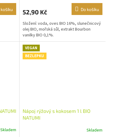
 košíku
Do košíku
52,90 Kč
Složení: voda, oves BIO 16%, slunečnicový
olej BIO, mořská sůl, extrakt Bourbon
vanilky BIO 0,1%.
VEGAN
BEZLEPKU
O NATUMI
Nápoj rýžový s kokosem 1 l BIO
NATUMI
Skladem
Skladem