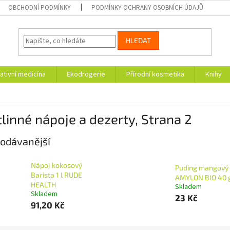
OBCHODNÍ PODMÍNKY
PODMÍNKY OCHRANY OSOBNÍCH ÚDAJŮ
HLEDAT
ativní medicína
Ekodrogerie
Přírodní kosmetika
Knihy
linné nápoje a dezerty
, Strana 2
odávanější
Nápoj kokosový
Puding mangový
Barista 1 l RUDE
AMYLON BIO 40 
HEALTH
Skladem
Skladem
23 Kč
91,20 Kč