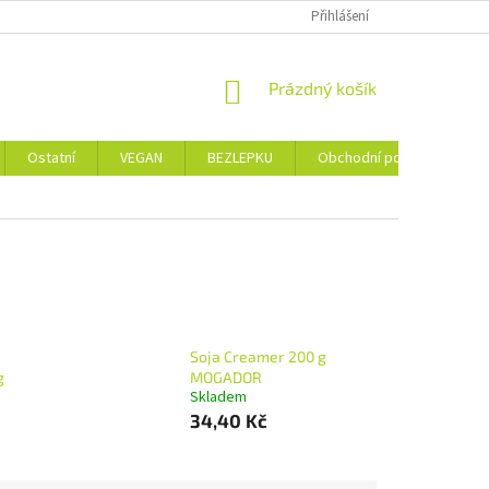
Přihlášení
NÁKUPNÍ
Prázdný košík
KOŠÍK
Ostatní
VEGAN
BEZLEPKU
Obchodní podmínky
Soja Creamer 200 g
g
MOGADOR
Skladem
34,40 Kč