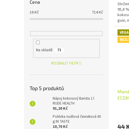
Cena
Složen
95,8 %
16
Kč
714
Kč
kokoso
guar, 
VEGA
BEZL
Na skladě
71
ROZBALIT FILTR
Top 5 produktů
Mandl
ECOM
Nápoj kokosový Barista 1 l
RUDE HEALTH
91,20 Kč
Polévka nudlová česneková 60
g IN TASTE
44 
10,70 Kč