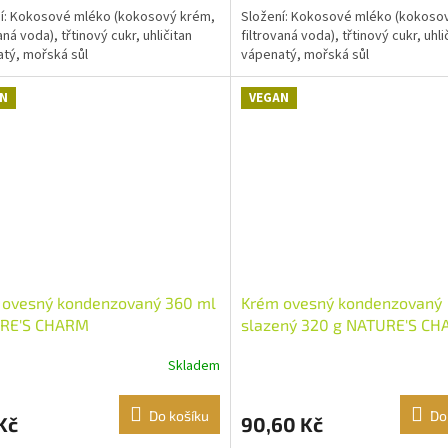
í: Kokosové mléko (kokosový krém,
Složení: Kokosové mléko (kokoso
aná voda), třtinový cukr, uhličitan
filtrovaná voda), třtinový cukr, uhli
tý, mořská sůl
vápenatý, mořská sůl
N
VEGAN
 ovesný kondenzovaný 360 ml
Krém ovesný kondenzovaný
RE'S CHARM
slazený 320 g NATURE'S C
Skladem
Do košíku
Do
Kč
90,60 Kč