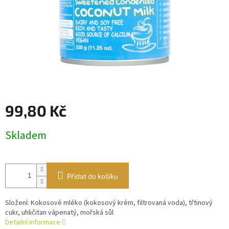
99,80 Kč
Měrná
Skladem
cena:
Přidat do košíku
Složení: Kokosové mléko (kokosový krém, filtrovaná voda), třtinový
cukr, uhličitan vápenatý, mořská sůl
Detailní informace