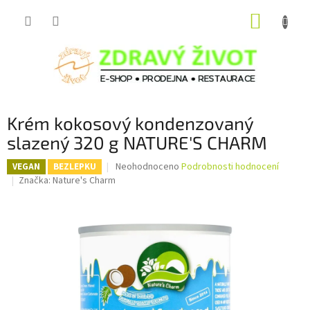
Přejít
NÁKUP
na
obsah
KOŠÍK
Krém kokosový kondenzovaný
slazený 320 g NATURE'S CHARM
Průměrné
Neohodnoceno
Podrobnosti hodnocení
VEGAN
BEZLEPKU
hodnocení
Značka:
Nature's Charm
produktu
je
0,0
z
5
hvězdiček.