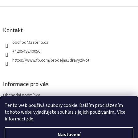
Z
á
p
a
Kontakt
t
obchod
@
zzbrno.cz
í
+420549240056
https://www.fb.com/prodejnaZdravyzivot
Informace pro vás
Obchodní podmínky
Podmínky ochrany osobních údajů
Tento web používá soubory cookie. Dalším procházením
tohoto webu vyjadřujete souhlas s jejich používáním.. Více
informací
zde
.
Vytvořil Shoptet
Nastavení