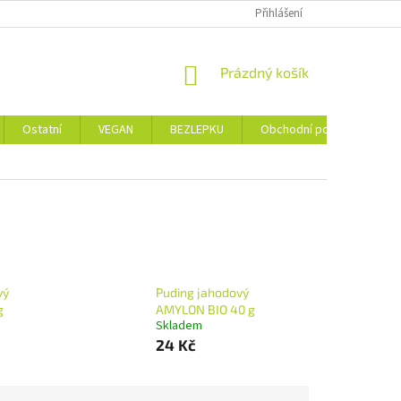
Přihlášení
NÁKUPNÍ
Prázdný košík
KOŠÍK
Ostatní
VEGAN
BEZLEPKU
Obchodní podmínky
vý
Puding jahodový
g
AMYLON BIO 40 g
Skladem
24 Kč