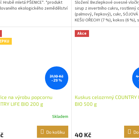
í: Hrubě mletá PŠENICE*. *produkt
Složení: Bezlepkové ovesné vločky
lovaného ekologického zemědělství
sirup z invertního cukru, rostlinný o
(palmový, řepkový), cukr, SÓJOV
KEŠU OŘECHY (7 %), kokos (6 %), s
přírodní aroma....
Akce
EPKU
31,10 Kč
4
–29 %
ice na výrobu popcornu
Kuskus celozrnný COUNTRY 
TRY LIFE BIO 200 g
BIO 500 g
Skladem
Do košíku
Do
Kč
40 Kč