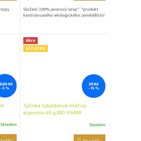
stopy
Složení: 100% javorový sirup*. *produkt
kontrolovaného ekologického zemědělství
Akce
BEZLEPKU
8,50 Kč
39 Kč
–5 %
–15 %
ým
Tyčinka čokoládová mléčná
espresso 40 g BIO VIVANI
Skladem
Skladem
 košíku
Do košíku