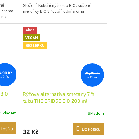
ené
Složení: Kukuřičný škrob BIO, sušené
é aroma,
meruňky BIO 8 %, přírodní aroma
 BIO
Akce
VEGAN
BEZLEPKU
4,90 Kč
36,30 Kč
–2 %
–11 %
 BIO
Rýžová alternativa smetany 7 %
tuku THE BRIDGE BIO 200 ml
Skladem
Skladem
 košíku
Do košíku
32 Kč