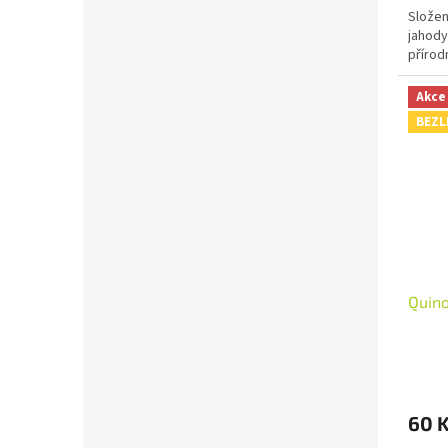
Složen
jahody
přírod
Akce
BEZL
Quin
60 