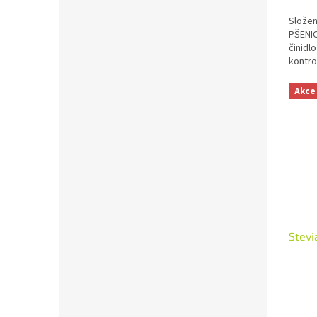
Složen
PŠENIC
činidl
kontro
Akce
Stevi