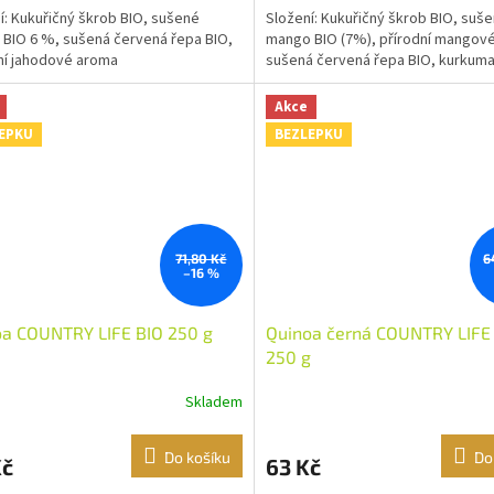
í: Kukuřičný škrob BIO, sušené
Složení: Kukuřičný škrob BIO, suš
 BIO 6 %, sušená červená řepa BIO,
mango BIO (7%), přírodní mangov
ní jahodové aroma
sušená červená řepa BIO, kurkuma
Akce
EPKU
BEZLEPKU
71,80 Kč
6
–16 %
oa COUNTRY LIFE BIO 250 g
Quinoa černá COUNTRY LIFE
250 g
Skladem
Do košíku
Do
Kč
63 Kč