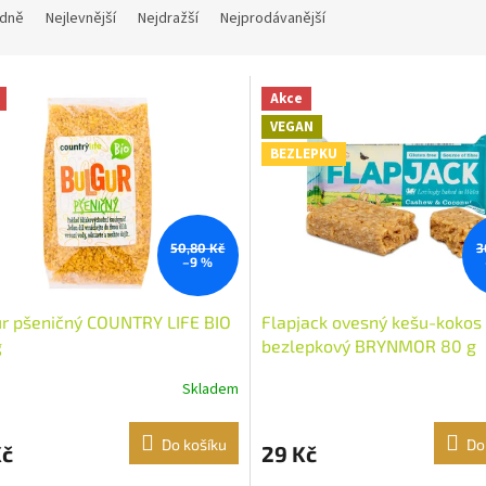
dně
Nejlevnější
Nejdražší
Nejprodávanější
Akce
VEGAN
BEZLEPKU
50,80 Kč
3
–9 %
r pšeničný COUNTRY LIFE BIO
Flapjack ovesný kešu-kokos
g
bezlepkový BRYNMOR 80 g
Skladem
Do košíku
Do
Kč
29 Kč