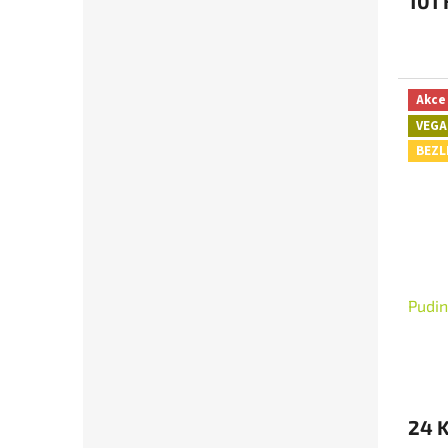
101 
Akce
VEGA
BEZL
Pudi
24 