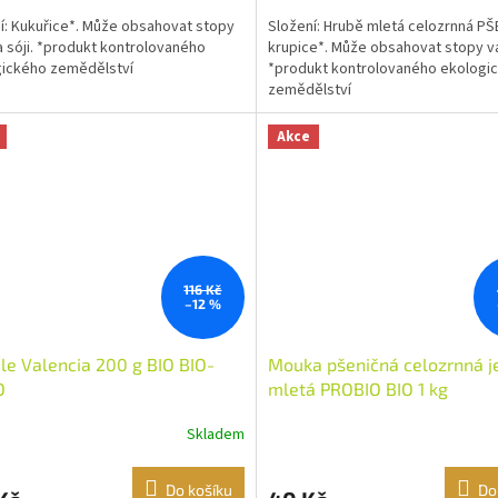
í: Kukuřice*. Může obsahovat stopy
Složení: Hrubě mletá celozrnná P
a sóji. *produkt kontrolovaného
krupice*. Může obsahovat stopy va
ického zemědělství
*produkt kontrolovaného ekologi
zemědělství
Akce
116 Kč
–12 %
e Valencia 200 g BIO BIO-
Mouka pšeničná celozrnná 
O
mletá PROBIO BIO 1 kg
Skladem
Do košíku
Do