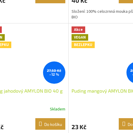
Kč
40 Kč
Složení: 100% celozrnná mouka p
BIO
Akce
N
VEGAN
EPKU
BEZLEPKU
27,50 Kč
2
–12 %
ng jahodový AMYLON BIO 40 g
Puding mangový AMYLON BI
Skladem
Do košíku
Do
Kč
23 Kč