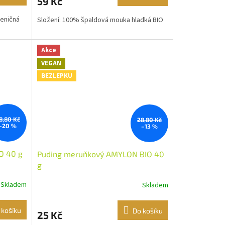
59 Kč
šeničná
Složení: 100% špaldová mouka hladká BIO
Akce
VEGAN
BEZLEPKU
8,80 Kč
28,80 Kč
–20 %
–13 %
O 40 g
Puding meruňkový AMYLON BIO 40
g
Skladem
Skladem
 košíku
Do košíku
25 Kč