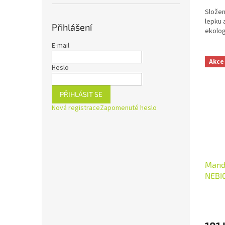
Složen
lepku 
Přihlášení
ekolog
E-mail
Akce
Heslo
PŘIHLÁSIT SE
Nová registrace
Zapomenuté heslo
Mandl
NEBI