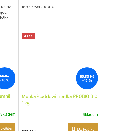
ŠENIČNÁ
trvanlivost 6.8.2026
jec.
ckého
Akce
49 Kč
69,50 Kč
–18 %
–15 %
jemně
Mouka špaldová hladká PROBIO BIO
1 kg
Skladem
Skladem
 košíku
Do košíku