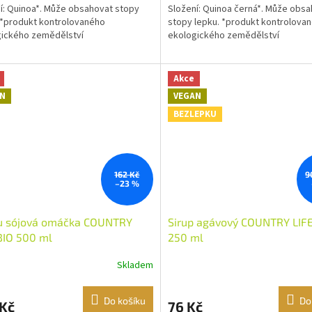
í: Quinoa*. Může obsahovat stopy
Složení: Quinoa černá*. Může obs
 *produkt kontrolovaného
stopy lepku. *produkt kontrolova
ického zemědělství
ekologického zemědělství
Akce
N
VEGAN
BEZLEPKU
162 Kč
9
–23 %
u sójová omáčka COUNTRY
Sirup agávový COUNTRY LIFE
BIO 500 ml
250 ml
Skladem
Do košíku
Do
 Kč
76 Kč