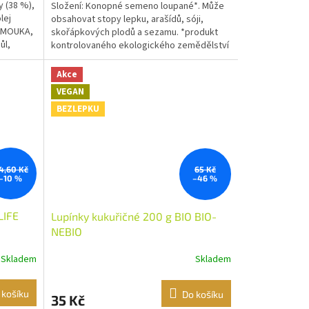
 (38 %),
Složení: Konopné semeno loupané*. Může
lej
obsahovat stopy lepku, arašídů, sóji,
Á MOUKA,
skořápkových plodů a sezamu. *produkt
ůl,
kontrolovaného ekologického zemědělství
Akce
VEGAN
BEZLEPKU
4,60 Kč
65 Kč
–10 %
–46 %
LIFE
Lupínky kukuřičné 200 g BIO BIO-
NEBIO
Skladem
Skladem
 košíku
Do košíku
35 Kč