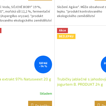
í: Voda, SÓJOVÉ BOBY* 19 %,
Složení: Agáve*. Může obsahovat 
E*, mořská sůl 12,2 %, fermentační
lepku. *produkt kontrolovaného
o (Aspergillus oryzae). *produkt
ekologického zemědělství
lovaného ekologického zemědělství
Akce
BEZLEPKU
137 Kč
2
–14 %
a extrakt 97% Natusweet 20 g
Trubičky jablečné s jahodov
jogurtem B. PRODUKT 24 g
Skladem
Do košíku
Do