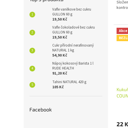
Složen
kontro
Vafle vanilkove bez cukru
GULLON 60 g
19,50 Kč
Vafle čokoladové bez cukru
Akce
GULLON 60 g
19,50 Kč
BEZL
Cukr přírodní nerafinovaný
NATURAL 1 kg
54,90 Kč
Nápoj kokosový Barista 1 l
RUDE HEALTH
91,20 Kč
Tahini NATURAL 420 g
105 Kč
Kukuř
COUN
Facebook
22 