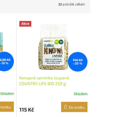
23
položek celkem
Akce
6,20 Kč
145 Kč
–19 %
–20 %
Konopná semínka loupaná
COUNTRY LIFE BIO 250 g
Skladem
Skladem
 košíku
Do košíku
115 Kč