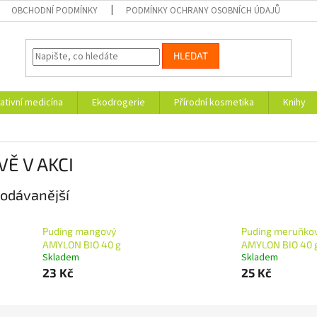
OBCHODNÍ PODMÍNKY
PODMÍNKY OCHRANY OSOBNÍCH ÚDAJŮ
HLEDAT
ativní medicína
Ekodrogerie
Přírodní kosmetika
Knihy
VĚ V AKCI
odávanější
Puding mangový
Puding meruňko
AMYLON BIO 40 g
AMYLON BIO 40 
Skladem
Skladem
23 Kč
25 Kč