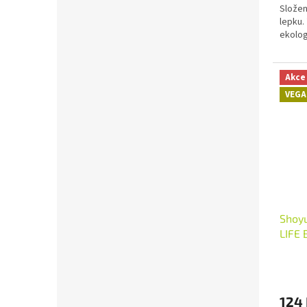
Složen
lepku.
ekolog
Akce
VEGA
Shoy
LIFE 
124