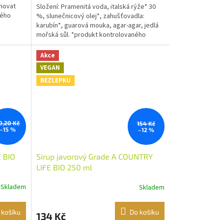
ahovat
Složení: Pramenitá voda, italská rýže* 30
ného
%, slunečnicový olej*, zahušťovadla:
karubín*, guarová mouka, agar-agar, jedlá
mořská sůl. *produkt kontrolovaného
ekologického...
Akce
VEGAN
BEZLEPKU
0,20 Kč
154 Kč
–15 %
–12 %
 BIO
Sirup javorový Grade A COUNTRY
LIFE BIO 250 ml
Skladem
Skladem
 košíku
Do košíku
134 Kč