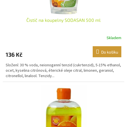
ů
Čistič na koupelny SODASAN 500 ml
Skladem
Do košíku
136 Kč
Složení: 30 % voda, neionogenní tenzid (cukrtenzid), 5-15% ethanol,
ocet, kyselina citrónová, éterické oleje citral, limonen, geraniol,
citronellol, linalool. Tenzidy...