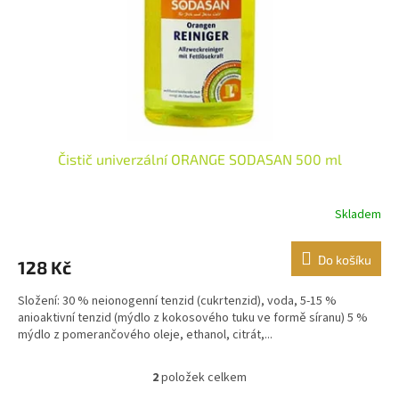
Čistič univerzální ORANGE SODASAN 500 ml
Skladem
Do košíku
128 Kč
Složení: 30 % neionogenní tenzid (cukrtenzid), voda, 5-15 %
anioaktivní tenzid (mýdlo z kokosového tuku ve formě síranu) 5 %
mýdlo z pomerančového oleje, ethanol, citrát,...
2
položek celkem
O