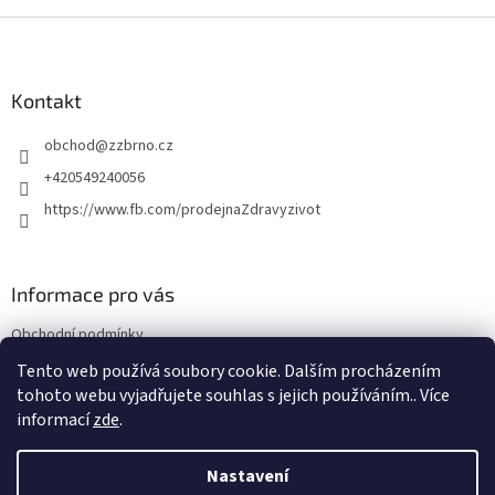
v
l
Z
á
á
d
p
a
a
Kontakt
c
t
í
obchod
@
zzbrno.cz
í
p
r
+420549240056
v
https://www.fb.com/prodejnaZdravyzivot
k
y
v
ý
Informace pro vás
p
i
Obchodní podmínky
s
u
Podmínky ochrany osobních údajů
Tento web používá soubory cookie. Dalším procházením
tohoto webu vyjadřujete souhlas s jejich používáním.. Více
informací
zde
.
Vytvořil Shoptet
Nastavení