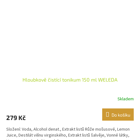
Hloubkově čistící tonikum 150 ml WELEDA
Skladem
Do košíku
279 Kč
Složení: Voda, Alcohol denat., Extrakt listů Růže mošusové, Lemon
Juice, Destilát vilínu virginského, Extrakt listů šalvěje, Vonné látky,