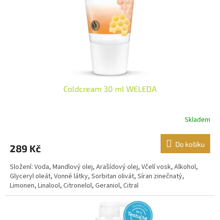
o
d
u
k
t
ů
Coldcream 30 ml WELEDA
Skladem
Do košíku
289 Kč
Složení: Voda, Mandlový olej, Arašídový olej, Včelí vosk, Alkohol,
Glyceryl oleát, Vonné látky, Sorbitan olivát, Síran zinečnatý,
Limonen, Linalool, Citronelol, Geraniol, Citral