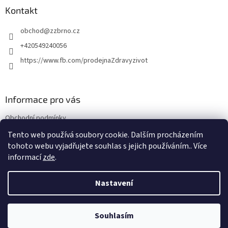
í
p
a
Kontakt
r
t
v
obchod
@
zzbrno.cz
í
k
y
+420549240056
v
https://www.fb.com/prodejnaZdravyzivot
ý
p
i
s
Informace pro vás
u
Obchodní podmínky
Podmínky ochrany osobních údajů
Tento web používá soubory cookie. Dalším procházením
tohoto webu vyjadřujete souhlas s jejich používáním.. Více
informací
zde
.
Vytvořil Shoptet
Nastavení
Copyright 2026
E-shop Zdravý život
. Všechna práva vyhrazena.
Souhlasím