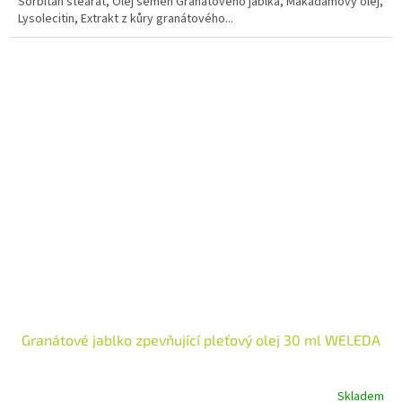
Sorbitan stearát, Olej semen Granátového jablka, Makadamový olej,
Lysolecitin, Extrakt z kůry granátového...
Granátové jablko zpevňující pleťový olej 30 ml WELEDA
Skladem