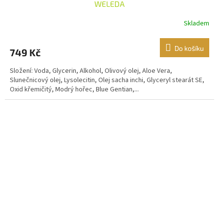
WELEDA
Skladem
Do košíku
749 Kč
Složení: Voda, Glycerin, Alkohol, Olivový olej, Aloe Vera,
Slunečnicový olej, Lysolecitin, Olej sacha inchi, Glyceryl stearát SE,
Oxid křemičitý, Modrý hořec, Blue Gentian,...