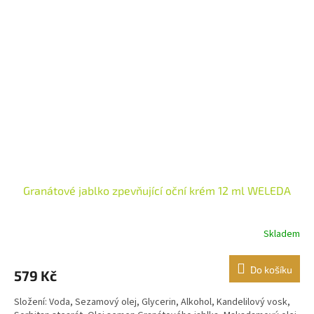
Granátové jablko zpevňující oční krém 12 ml WELEDA
Skladem
Do košíku
579 Kč
Složení: Voda, Sezamový olej, Glycerin, Alkohol, Kandelilový vosk,