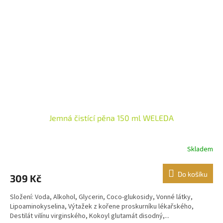
Jemná čistící pěna 150 ml WELEDA
Skladem
Do košíku
309 Kč
Složení: Voda, Alkohol, Glycerin, Coco-glukosidy, Vonné látky,
Lipoaminokyselina, Výtažek z kořene proskurníku lékařského,
Destilát vilínu virginského, Kokoyl glutamát disodný,...