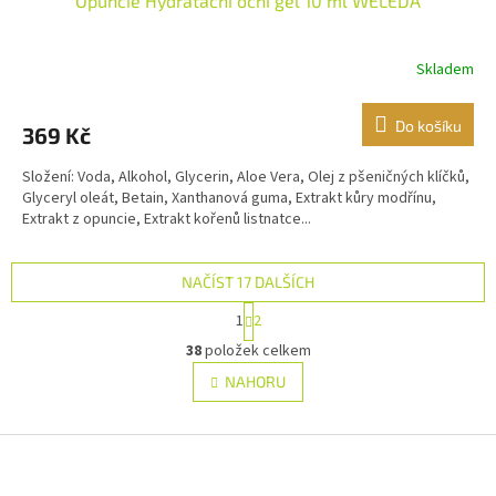
Opuncie Hydratační oční gel 10 ml WELEDA
Skladem
Do košíku
369 Kč
Složení: Voda, Alkohol, Glycerin, Aloe Vera, Olej z pšeničných klíčků,
Glyceryl oleát, Betain, Xanthanová guma, Extrakt kůry modřínu,
Extrakt z opuncie, Extrakt kořenů listnatce...
NAČÍST 17 DALŠÍCH
S
1
2
t
O
r
38
položek celkem
v
á
l
NAHORU
n
á
k
d
o
v
Z
a
á
c
á
n
í
p