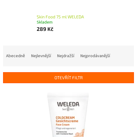
Skin Food 75 ml WELEDA
Skladem
289 Kč
Ř
a
Abecedně
Nejlevnější
Nejdražší
Nejprodávanější
z
e
n
OTEVŘÍT FILTR
í
p
V
r
ý
o
p
d
i
u
s
k
p
t
r
ů