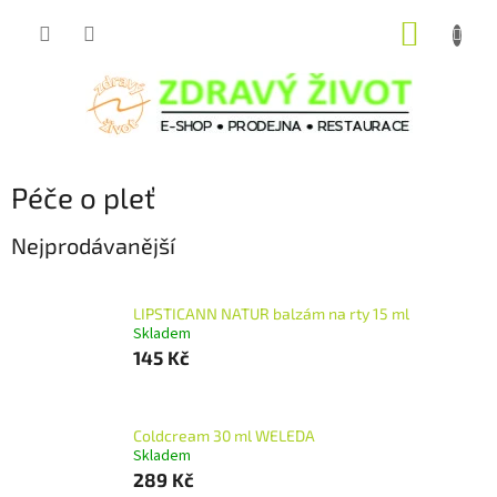
Přejít
NÁKUP
na
obsah
KOŠÍK
Péče o pleť
Nejprodávanější
LIPSTICANN NATUR balzám na rty 15 ml
Skladem
145 Kč
Coldcream 30 ml WELEDA
Skladem
289 Kč