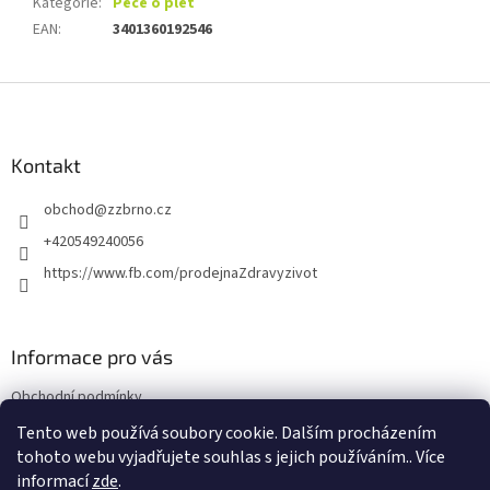
Kategorie
:
Péče o pleť
EAN
:
3401360192546
Z
á
p
a
Kontakt
t
obchod
@
zzbrno.cz
í
+420549240056
https://www.fb.com/prodejnaZdravyzivot
Informace pro vás
Obchodní podmínky
Podmínky ochrany osobních údajů
Tento web používá soubory cookie. Dalším procházením
tohoto webu vyjadřujete souhlas s jejich používáním.. Více
informací
zde
.