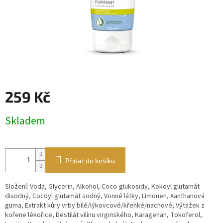
259 Kč
Měrná
Skladem
cena:
Přidat do košíku
Složení: Voda, Glycerin, Alkohol, Coco-glukosidy, Kokoyl glutamát
disodný, Cocoyl glutamát sodný, Vonné látky, Limonen, Xanthanová
guma, Extrakt kůry vrby bílé/lýkovcové/křehké/nachové, Výtažek z
kořene lékořice, Destilát vilínu virginského, Karagenan, Tokoferol,