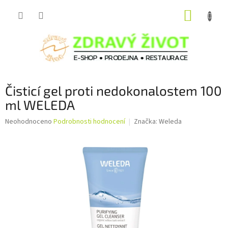
Přejít
NÁKUP
na
obsah
KOŠÍK
Čisticí gel proti nedokonalostem 100
ml WELEDA
Průměrné
Neohodnoceno
Podrobnosti hodnocení
Značka:
Weleda
hodnocení
produktu
je
0,0
z
5
hvězdiček.