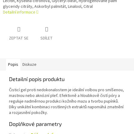
Lecitin, Kyselina citrónová, Glyceryl oleát, Hydrogenované palm
glyceridy citráty, Askorbyl palmitát, Linalool, Citral
Detailní informace
ZEPTAT SE
SDÍLET
Popis
Diskuze
Detailní popis produktu
Čisticí gel proti nedokonalostem je ideální volbou pro smíšenou,
mastnou nebo aknózní pleť. Efektivně a hloubkově čistí póry a
reguluje nadměrnou produkci kožního mazu a tvorbu pupínků.
Díky unikátní kombinaci rostlinných extraktů napomáhá zmatnění
a rozjasnění pokožky.
Doplňkové parametry