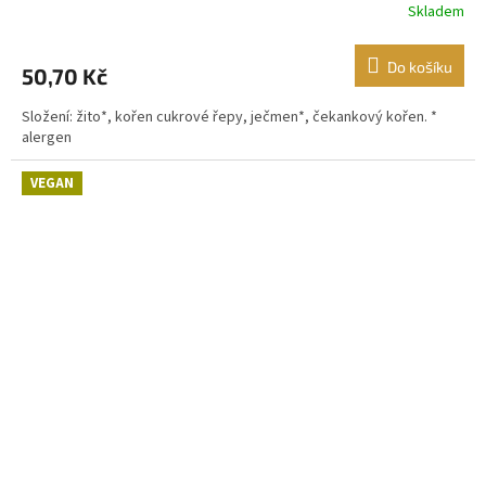
Skladem
Do košíku
50,70 Kč
Složení: žito*, kořen cukrové řepy, ječmen*, čekankový kořen. *
alergen
VEGAN