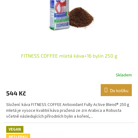
o
d
u
k
t
ů
FITNESS COFFEE mletá káva+16 bylin 250 g
Skladem
Do košíku
544 Kč
Složení: káva FITNESS COFFEE Antioxidant Fully Active Blend® 250 g
mletá je vysoce kvalitní káva pražená ze zrn Arabica a Robusta
včetně následujících přírodních bylin a koření,...
VEGAN
BEZLEPKU