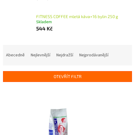
FITNESS COFFEE mletá káva+16 bylin 250 g
Skladem
544 Kč
Ř
a
Abecedně
Nejlevnější
Nejdražší
Nejprodávanější
z
e
n
OTEVŘÍT FILTR
í
p
V
r
ý
o
p
d
i
u
s
k
p
t
r
ů