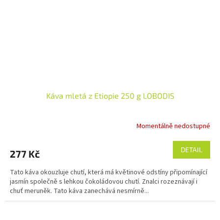
Káva mletá z Etiopie 250 g LOBODIS
Momentálně nedostupné
DETAIL
277 Kč
Tato káva okouzluje chutí, která má květinové odstíny připomínající
jasmín společně s lehkou čokoládovou chutí. Znalci rozeznávají i
chuť meruněk. Tato káva zanechává nesmírně...