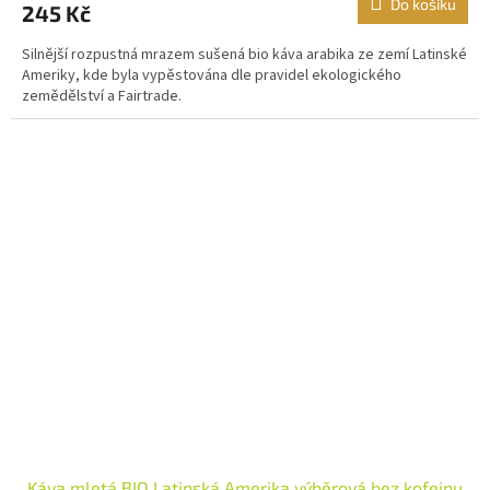
Do košíku
245 Kč
Silnější rozpustná mrazem sušená bio káva arabika ze zemí Latinské
Ameriky, kde byla vypěstována dle pravidel ekologického
zemědělství a Fairtrade.
Káva mletá BIO Latinská Amerika výběrová bez kofeinu