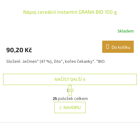
Nápoj cereální instantní GRANA BIO 100 g
Skladem
Do košíku
90,20 Kč
Složení: Ječmen* (47 %), žito*, kořen čekanky*. *BIO.
NAČÍST DALŠÍ 4
S
1
2
t
O
r
25
položek celkem
v
á
l
NAHORU
n
á
k
d
o
v
Z
a
á
c
á
n
í
p