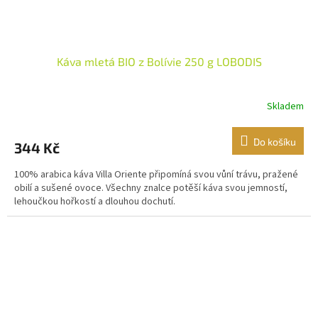
Káva mletá BIO z Bolívie 250 g LOBODIS
Skladem
Do košíku
344 Kč
100% arabica káva Villa Oriente připomíná svou vůní trávu, pražené
obilí a sušené ovoce. Všechny znalce potěší káva svou jemností,
lehoučkou hořkostí a dlouhou dochutí.