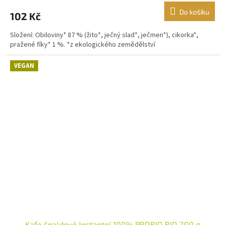
Do košíku
102 Kč
Složení: Obiloviny* 87 % (žito*, ječný slad*, ječmen*), cikorka*,
pražené fíky* 1 %. *z ekologického zemědělství
VEGAN
Kafe špaldové Instantní 100% PROBIO BIO 200 g