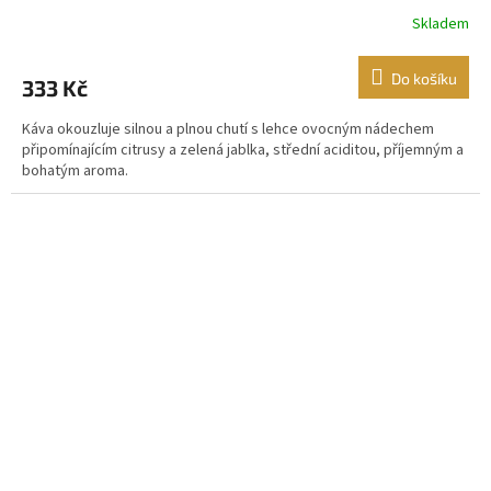
Skladem
Do košíku
333 Kč
Káva okouzluje silnou a plnou chutí s lehce ovocným nádechem
připomínajícím citrusy a zelená jablka, střední aciditou, příjemným a
bohatým aroma.