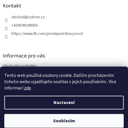
í
p
a
Kontakt
r
t
v
obchod
@
zzbrno.cz
í
k
y
+420549240056
v
https://www.fb.com/prodejnaZdravyzivot
ý
p
i
s
Informace pro vás
u
Obchodní podmínky
Podmínky ochrany osobních údajů
Tento web používá soubory cookie. Dalším procházením
tohoto webu vyjadřujete souhlas s jejich používáním.. Více
informací
zde
.
Vytvořil Shoptet
Nastavení
Copyright 2026
E-shop Zdravý život
. Všechna práva vyhrazena.
Souhlasím