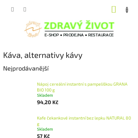
Přejít
NÁKUP
na
obsah
KOŠÍK
Káva, alternativy kávy
Nejprodávanější
Nápoj cereální instantní s pampeliškou GRANA
BIO 100 g
Skladem
94,20 Kč
Kafe čekankové instantní bez lepku NATURAL 80
g
Skladem
57 Kč