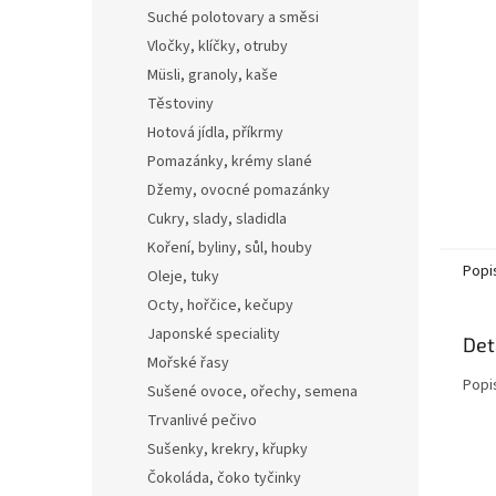
n
Suché polotovary a směsi
e
Vločky, klíčky, otruby
l
Müsli, granoly, kaše
Těstoviny
Hotová jídla, příkrmy
Pomazánky, krémy slané
Džemy, ovocné pomazánky
Cukry, slady, sladidla
Koření, byliny, sůl, houby
Popi
Oleje, tuky
Octy, hořčice, kečupy
Japonské speciality
Det
Mořské řasy
Popi
Sušené ovoce, ořechy, semena
Trvanlivé pečivo
Sušenky, krekry, křupky
Čokoláda, čoko tyčinky