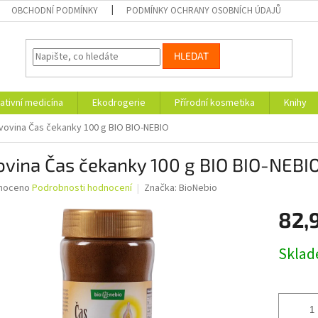
OBCHODNÍ PODMÍNKY
PODMÍNKY OCHRANY OSOBNÍCH ÚDAJŮ
HLEDAT
ativní medicína
Ekodrogerie
Přírodní kosmetika
Knihy
vovina Čas čekanky 100 g BIO BIO-NEBIO
ovina Čas čekanky 100 g BIO BIO-NEBI
né
noceno
Podrobnosti hodnocení
Značka:
BioNebio
ní
82,
u
Měrná
Skla
cena:
ek.