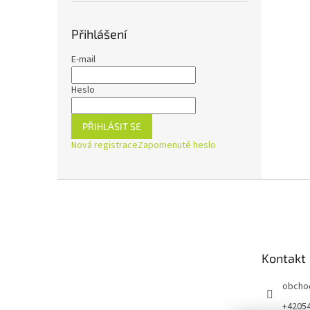
Přihlášení
E-mail
Heslo
PŘIHLÁSIT SE
Nová registrace
Zapomenuté heslo
Z
á
p
a
t
Kontakt
í
obcho
+4205