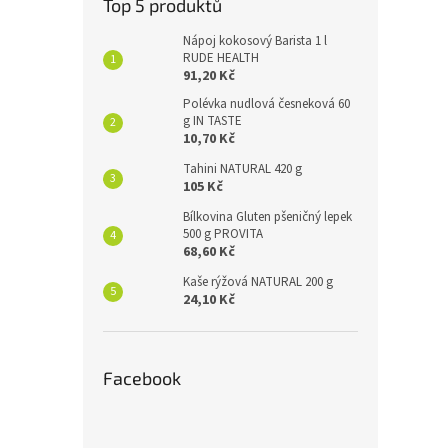
Top 5 produktů
Nápoj kokosový Barista 1 l
RUDE HEALTH
91,20 Kč
Polévka nudlová česneková 60
g IN TASTE
10,70 Kč
Tahini NATURAL 420 g
105 Kč
Bílkovina Gluten pšeničný lepek
500 g PROVITA
68,60 Kč
Kaše rýžová NATURAL 200 g
24,10 Kč
Facebook