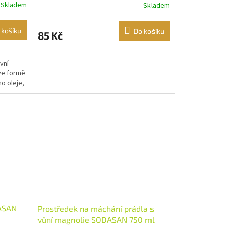
Skladem
Skladem
 košíku
Do košíku
85 Kč
vní
ve formě
o oleje,
DASAN
Prostředek na máchání prádla s
vůní magnolie SODASAN 750 ml