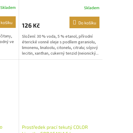
Skladem
Skladem
 košíku
Do košíku
126 Kč
čitany,
Složení: 30 % voda, 5 % etanol, přírodní
isodný ve
éterické vonné oleje s podílem geraniolu,
limonenu, linaloolu, citonelu, citralu; sójový
lecitin, xanthan, cukerný tenzid (neionický...
do
Prostředek prací tekutý COLOR