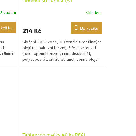
Limetka SODASAN 1,5 l
Skladem
Skladem
 košíku
Do košíku
214 Kč
ina
Složení: 30 % voda, BIO tenzid z rostlinných
rát,
olejů (anioaktivní tenzid), 5 % cukrtenzid
ostlinné
(neionogenní tenzid), iminodisukcinát,
polyaspoarát, citrát, ethanol, vonné oleje
s...
Tablety do myčky 40 ks REAL