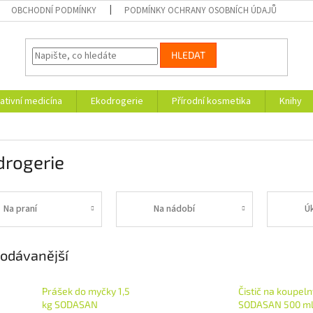
OBCHODNÍ PODMÍNKY
PODMÍNKY OCHRANY OSOBNÍCH ÚDAJŮ
HLEDAT
ativní medicína
Ekodrogerie
Přírodní kosmetika
Knihy
drogerie
Na praní
Na nádobí
Úk
odávanější
Prášek do myčky 1,5
Čistič na koupeln
kg SODASAN
SODASAN 500 m