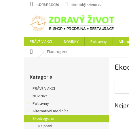
Přejít
+420549240056
obchod@zzbrno.cz
na
obsah
PRÁVĚ V AKCI
NOVINKY
Potraviny
Altern
Domů
Ekodrogerie
P
Eko
o
Přeskočit
s
Kategorie
kategorie
t
r
PRÁVĚ V AKCI
a
NOVINKY
n
Potraviny
Nejpr
n
í
Alternativní medicína
p
Ekodrogerie
a
Na praní