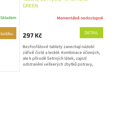
GREEN
Skladem
Momentálně nedostupné
DETAIL
 košíku
297 Kč
Bezfosfátové tablety zanechají nádobí
zářivě čisté a lesklé. Kombinace účinných,
ale k přírodě šetrných látek, zajistí
odstranění veškerých zbytků potravy,
zaschlé špíny a...