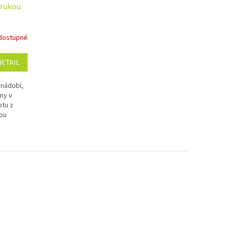
 rukou
dostupné
DETAIL
 nádobí,
ny v
otu z
kou