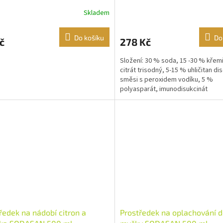
Skladem
Do košíku
Do
č
278 Kč
Složení: 30 % soda, 15 -30 % křemi
citrát trisodný, 5-15 % uhličitan d
směsi s peroxidem vodíku, 5 %
polyasparát, imunodisukcinát
ředek na nádobí citron a
Prostředek na oplachování 