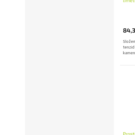
lime
84,
Složen
tenzid
kamenn
Prost