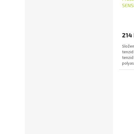
SENSI
214
Složen
tenzid
tenzid
polyas
rostlin