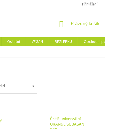
Přihlášení
NÁKUPNÍ
Prázdný košík
KOŠÍK
Ostatní
VEGAN
BEZLEPKU
Obchodní podmínky
lid
Čistič univerzální
y
ORANGE SODASAN
l