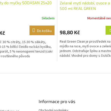
ety do myčky SODASAN 25x20
Zelené mytí nádobí, ovoce a
500 ml REAL GREEN
Skladem
Momentálně ne
Do košíku
98,80 Kč
Kč
Real Green Clean je prostředek na
: 30 % citráty, 15-30 % silikáty,
mýdlo na ruce, mytí ovoce a zeleni
-15 % bělící činidlo na bázi kyslíku,
jednom. Odstraňuje špínu a mastn
parát, 5 % neionogenní tenzid (cukr
nádobí. Vhodné pro domy s čistič
) rostlinného původu
odpadních vod. Bez...
O
v
l
á
d
a
c
í
Informace pro vás
p
r
Obchodní podmínky