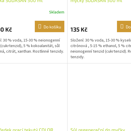
tka SODASAN 500 ml
myčky SODASAN 500 ml
Skladem
Do košíku
Do
30 Kč
135 Kč
í: 30 % voda, 15-30 % neionogenní
Složení: 30 % voda, 15-30 % kysel
 (cukrtenzid), 5 % kokoalanitát, sůl
citrónová , 5-15 % ethanol, 5 % cit
á, citrát, xanthan. Rostlinné tenzidy.
neionogenní tenzid (cukrtenzid). R
tenzidy.
ředek prací tekutý COLOR
Sůl regenerační do myčky