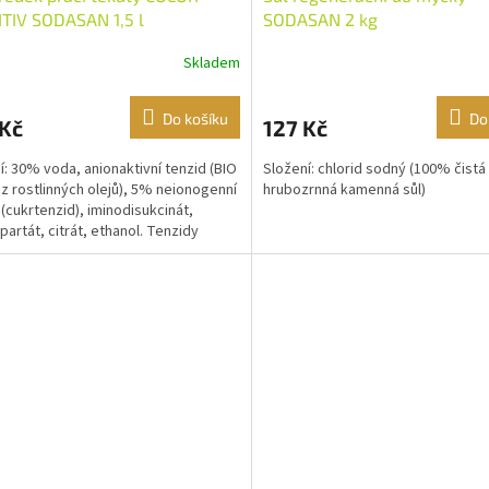
TIV SODASAN 1,5 l
SODASAN 2 kg
Skladem
Do košíku
Do
 Kč
127 Kč
í: 30% voda, anionaktivní tenzid (BIO
Složení: chlorid sodný (100% čistá
 z rostlinných olejů), 5% neionogenní
hrubozrnná kamenná sůl)
 (cukrtenzid), iminodisukcinát,
partát, citrát, ethanol. Tenzidy
ného...