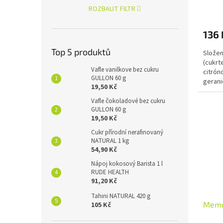
ROZBALIT FILTR
136 
Top 5 produktů
Složen
(cukrt
Vafle vanilkove bez cukru
citróno
GULLON 60 g
geranio
19,50 Kč
Vafle čokoladové bez cukru
GULLON 60 g
19,50 Kč
Cukr přírodní nerafinovaný
NATURAL 1 kg
54,90 Kč
Nápoj kokosový Barista 1 l
RUDE HEALTH
91,20 Kč
Tahini NATURAL 420 g
Memo 
105 Kč