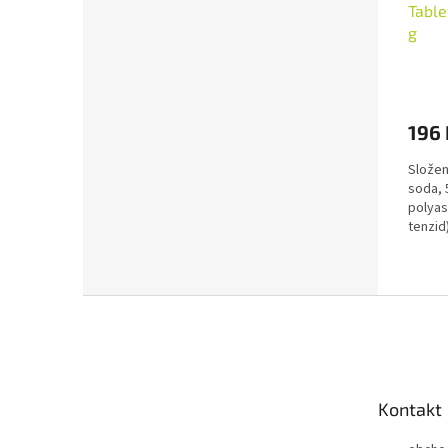
Tabl
g
196 
Složení
soda, 5
polyas
tenzid
Z
á
p
a
t
Kontakt
í