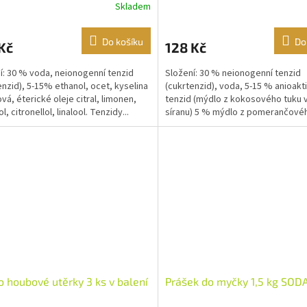
Skladem
Do košíku
Do
Kč
128 Kč
í: 30 % voda, neionogenní tenzid
Složení: 30 % neionogenní tenzid
enzid), 5-15% ethanol, ocet, kyselina
(cukrtenzid), voda, 5-15 % anioakti
vá, éterické oleje citral, limonen,
tenzid (mýdlo z kokosového tuku 
l, citronellol, linalool. Tenzidy...
síranu) 5 % mýdlo z pomerančovéh
ethanol, citrát,...
houbové utěrky 3 ks v balení
Prášek do myčky 1,5 kg SO