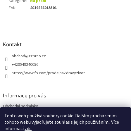
Kategorie
:
Na praní
EAN
:
4019886015301
Z
á
p
a
Kontakt
t
obchod
@
zzbrno.cz
í
+420549240056
https://www.fb.com/prodejnaZdravyzivot
Informace pro vás
Obchodní podmínky
Podmínky ochrany osobních údajů
Tento web používá soubory cookie. Dalším procházením
tohoto webu vyjadřujete souhlas s jejich používáním.. Více
informací
zde
.