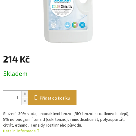
214 Kč
Měrná
Skladem
cena:
Přidat do košíku
Složení: 30% voda, anionaktivní tenzid (BIO tenzid z rostlinných olejů),
5% neionogenní tenzid (cukrtenzid), iminodisukcinát, polyaspartát,
citrát, ethanol. Tenzidy rostlinného původu.
Detailní informace