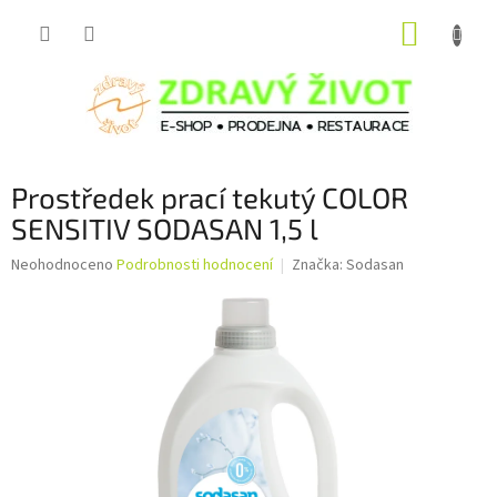
Přejít
NÁKUP
na
obsah
KOŠÍK
Prostředek prací tekutý COLOR
SENSITIV SODASAN 1,5 l
Průměrné
Neohodnoceno
Podrobnosti hodnocení
Značka:
Sodasan
hodnocení
produktu
je
0,0
z
5
hvězdiček.