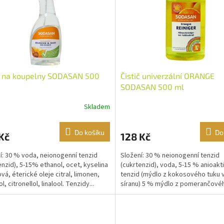
č na koupelny SODASAN 500
Čistič univerzální ORANGE
SODASAN 500 ml
Skladem
Do košíku
Do
Kč
128 Kč
í: 30 % voda, neionogenní tenzid
Složení: 30 % neionogenní tenzid
enzid), 5-15% ethanol, ocet, kyselina
(cukrtenzid), voda, 5-15 % anioakti
vá, éterické oleje citral, limonen,
tenzid (mýdlo z kokosového tuku 
l, citronellol, linalool. Tenzidy...
síranu) 5 % mýdlo z pomerančovéh
ethanol, citrát,...