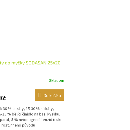
ety do myčky SODASAN 25x20
Skladem
Do košíku
Kč
: 30 % citráty, 15-30 % silikáty,
-15 % bělící činidlo na bázi kyslíku,
parát, 5 % neionogenní tenzid (cukr
) rostlinného původu