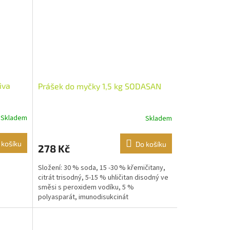
iva
Prášek do myčky 1,5 kg SODASAN
Skladem
Skladem
 košíku
Do košíku
278 Kč
Složení: 30 % soda, 15 -30 % křemičitany,
citrát trisodný, 5-15 % uhličitan disodný ve
směsi s peroxidem vodíku, 5 %
polyasparát, imunodisukcinát