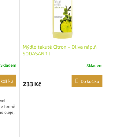
Mýdlo tekuté Citron – Oliva náplň
SODASAN 1 l
Skladem
Skladem
 košíku
Do košíku
233 Kč
vní
ve formě
o oleje,