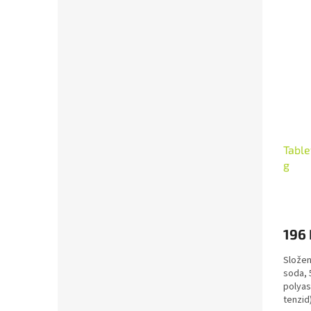
Tabl
g
196 
Složení
soda, 5
polyas
tenzid