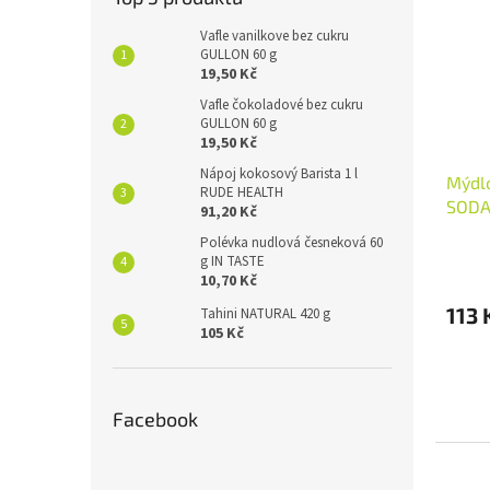
Vafle vanilkove bez cukru
GULLON 60 g
19,50 Kč
Vafle čokoladové bez cukru
GULLON 60 g
19,50 Kč
Nápoj kokosový Barista 1 l
Mýdlo
RUDE HEALTH
SODA
91,20 Kč
Polévka nudlová česneková 60
g IN TASTE
10,70 Kč
113 
Tahini NATURAL 420 g
105 Kč
Facebook