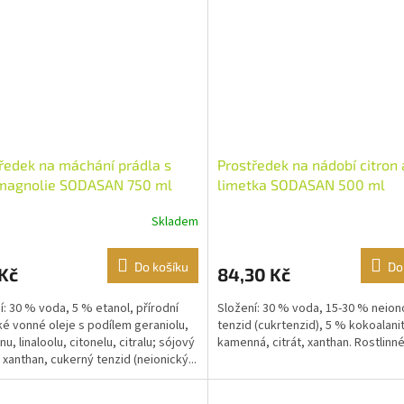
ředek na máchání prádla s
Prostředek na nádobí citron 
 magnolie SODASAN 750 ml
limetka SODASAN 500 ml
Skladem
Do košíku
Do
Kč
84,30 Kč
í: 30 % voda, 5 % etanol, přírodní
Složení: 30 % voda, 15-30 % neio
ké vonné oleje s podílem geraniolu,
tenzid (cukrtenzid), 5 % kokoalanit
u, linaloolu, citonelu, citralu; sójový
kamenná, citrát, xanthan. Rostlinné
, xanthan, cukerný tenzid (neionický...