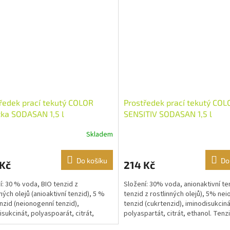
ředek prací tekutý COLOR
Prostředek prací tekutý COL
ka SODASAN 1,5 l
SENSITIV SODASAN 1,5 l
Skladem
Do košíku
Do
 Kč
214 Kč
í: 30 % voda, BIO tenzid z
Složení: 30% voda, anionaktivní te
ných olejů (anioaktivní tenzid), 5 %
tenzid z rostlinných olejů), 5% ne
nzid (neionogenní tenzid),
tenzid (cukrtenzid), iminodisukciná
isukcinát, polyaspoarát, citrát,
polyaspartát, citrát, ethanol. Tenz
, vonné oleje s...
rostlinného...