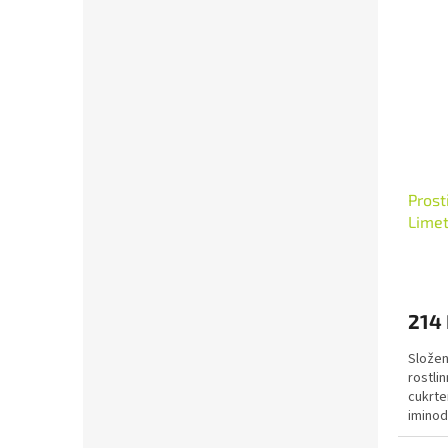
Prost
Limet
214
Složen
rostlin
cukrte
iminod
ethanol