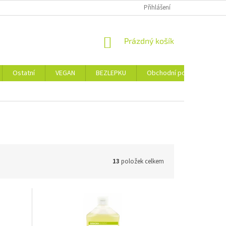
Přihlášení
NÁKUPNÍ
Prázdný košík
KOŠÍK
Ostatní
VEGAN
BEZLEPKU
Obchodní podmínky
13
položek celkem