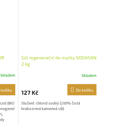
OR
Sůl regenerační do myčky SODASAN
2 kg
Skladem
Skladem
 košíku
Do košíku
127 Kč
nzid (BIO
Složení: chlorid sodný (100% čistá
ionogenní
hrubozrnná kamenná sůl)
t,
idy