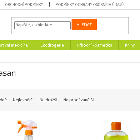
OBCHODNÍ PODMÍNKY
PODMÍNKY OCHRANY OSOBNÍCH ÚDAJŮ
HLEDAT
ativní medicína
Ekodrogerie
Přírodní kosmetika
Knihy
asan
dně
Nejlevnější
Nejdražší
Nejprodávanější