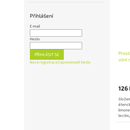
Přihlášení
E-mail
Heslo
Prost
PŘIHLÁSIT SE
vůní
Nová registrace
Zapomenuté heslo
126 
Složen
éteric
limonen
lecitin