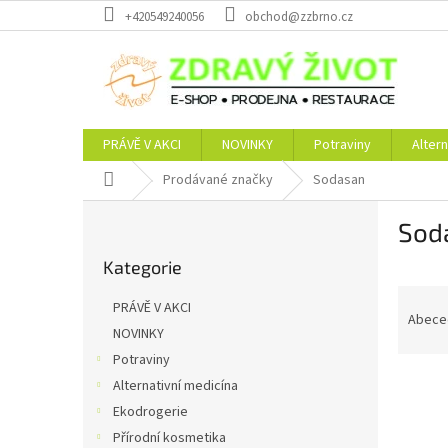
Přejít
+420549240056
obchod@zzbrno.cz
na
obsah
PRÁVĚ V AKCI
NOVINKY
Potraviny
Altern
Domů
Prodávané značky
Sodasan
P
Sod
o
Přeskočit
s
Kategorie
kategorie
t
Ř
r
PRÁVĚ V AKCI
a
a
Abece
NOVINKY
z
n
Potraviny
e
n
V
n
í
Alternativní medicína
ý
í
p
Ekodrogerie
p
p
a
Přírodní kosmetika