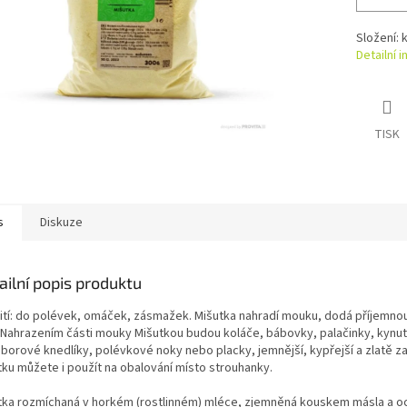
Složení: 
Detailní 
TISK
s
Diskuze
ailní popis produktu
ití: do polévek, omáček, zásmažek. Mišutka nahradí mouku, dodá příjemnou
. Nahrazením části mouky Mišutkou budou koláče, bábovky, palačinky, kynut
borové knedlíky, polévkové noky nebo placky, jemnější, kypřejší a zlatě z
tku můžete i použít na obalování místo strouhanky.
tka rozmíchaná v horkém (rostlinném) mléce, zjemněná kouskem másla a 