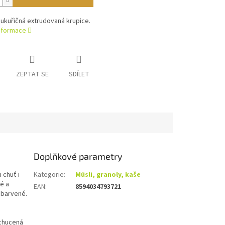
kukuřičná extrudovaná krupice.
informace
ZEPTAT SE
SDÍLET
Doplňkové parametry
 chuť i
Kategorie
:
Müsli, granoly, kaše
é a
EAN
:
8594034793721
abarvené.
ochucená