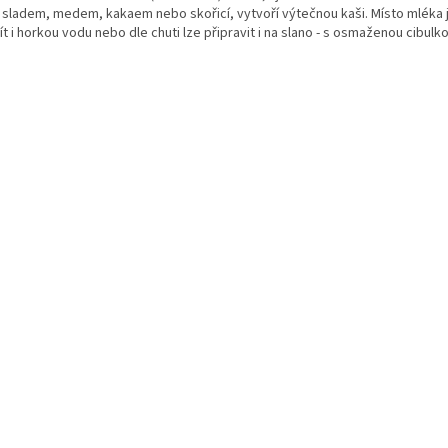
. sladem, medem, kakaem nebo skořicí, vytvoří výtečnou kaši. Místo mléka
t i horkou vodu nebo dle chuti lze připravit i na slano - s osmaženou cibulk