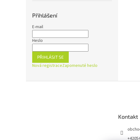
Přihlášení
E-mail
Heslo
PŘIHLÁSIT SE
Nová registrace
Zapomenuté heslo
Z
á
p
a
t
Kontakt
í
obcho
+4205