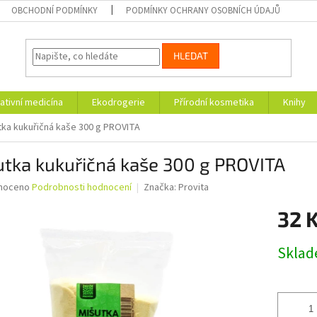
OBCHODNÍ PODMÍNKY
PODMÍNKY OCHRANY OSOBNÍCH ÚDAJŮ
HLEDAT
ativní medicína
Ekodrogerie
Přírodní kosmetika
Knihy
tka kukuřičná kaše 300 g PROVITA
utka kukuřičná kaše 300 g PROVITA
né
noceno
Podrobnosti hodnocení
Značka:
Provita
ní
32 
u
Měrná
Skla
cena:
ek.