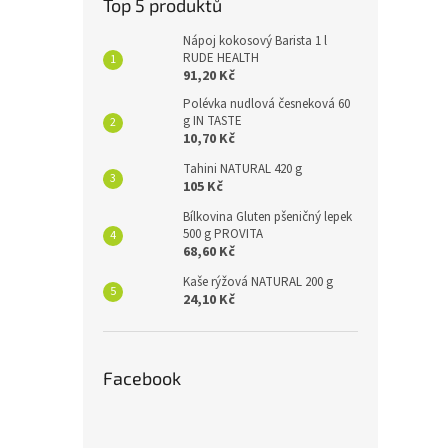
Top 5 produktů
Nápoj kokosový Barista 1 l
RUDE HEALTH
91,20 Kč
Polévka nudlová česneková 60
g IN TASTE
10,70 Kč
Tahini NATURAL 420 g
105 Kč
Bílkovina Gluten pšeničný lepek
500 g PROVITA
68,60 Kč
Kaše rýžová NATURAL 200 g
24,10 Kč
Facebook