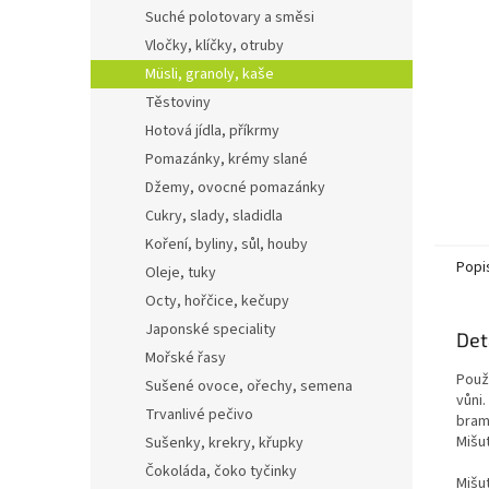
n
Suché polotovary a směsi
e
Vločky, klíčky, otruby
l
Müsli, granoly, kaše
Těstoviny
Hotová jídla, příkrmy
Pomazánky, krémy slané
Džemy, ovocné pomazánky
Cukry, slady, sladidla
Koření, byliny, sůl, houby
Popi
Oleje, tuky
Octy, hořčice, kečupy
Japonské speciality
Det
Mořské řasy
Použ
Sušené ovoce, ořechy, semena
vůni
Trvanlivé pečivo
bram
Mišu
Sušenky, krekry, křupky
Čokoláda, čoko tyčinky
Mišu