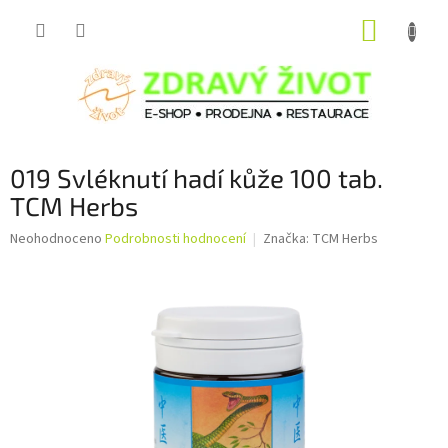
Přejít
NÁKUP
na
obsah
KOŠÍK
019 Svléknutí hadí kůže 100 tab.
TCM Herbs
Průměrné
Neohodnoceno
Podrobnosti hodnocení
Značka:
TCM Herbs
hodnocení
produktu
je
0,0
z
5
hvězdiček.