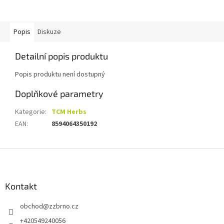
Popis
Diskuze
Detailní popis produktu
Popis produktu není dostupný
Doplňkové parametry
Kategorie
:
TCM Herbs
EAN
:
8594064350192
Z
á
p
a
Kontakt
t
obchod
@
zzbrno.cz
í
+420549240056