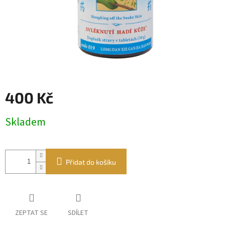
400 Kč
Měrná
Skladem
cena:
Přidat do košíku
ZEPTAT SE
SDÍLET