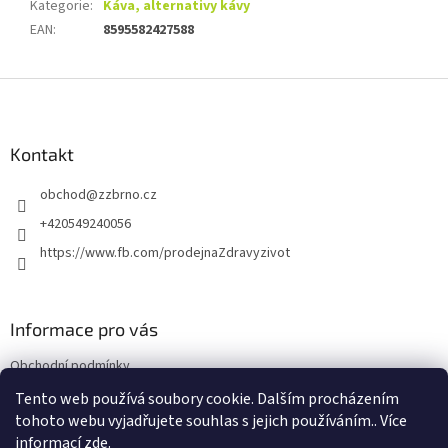
Kategorie
:
Káva, alternativy kávy
EAN
:
8595582427588
Z
á
p
a
Kontakt
t
obchod
@
zzbrno.cz
í
+420549240056
https://www.fb.com/prodejnaZdravyzivot
Informace pro vás
Obchodní podmínky
Podmínky ochrany osobních údajů
Tento web používá soubory cookie. Dalším procházením
tohoto webu vyjadřujete souhlas s jejich používáním.. Více
informací
zde
.