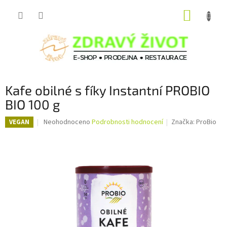
Přejít
NÁKUP
na
obsah
KOŠÍK
Kafe obilné s fíky Instantní PROBIO
BIO 100 g
Průměrné
Neohodnoceno
Podrobnosti hodnocení
Značka:
ProBio
VEGAN
hodnocení
produktu
je
0,0
z
5
hvězdiček.