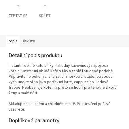
ZEPTAT SE
SDÍLET
Popis
Diskuze
Detailní popis produktu
Instantní obilné kafe s fíky - lahodný kávovinový nápoj bez
kofeinu. Instantní obilné kafe s fíky v teplé i studené podobě.
Připravíte ho během chvíle zalitím horkou či studenou vodou.
Vychutnejte si ho jako perfektní latté, cappuccino i ledové
frappé. Neobsahuje kofein a proto se hodí i pro těhotné a kojící
ženy a malé děti.
Skladujte na suchém a chladném místě. Po otevření pečlivě
uzavřete.
Doplňkové parametry