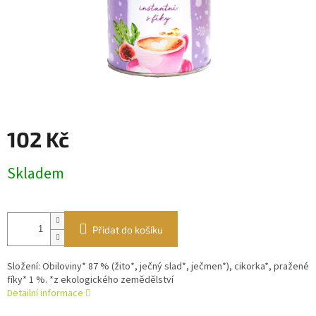
102 Kč
Měrná
Skladem
cena:
Přidat do košíku
Složení: Obiloviny* 87 % (žito*, ječný slad*, ječmen*), cikorka*, pražené
fíky* 1 %. *z ekologického zemědělství
Detailní informace