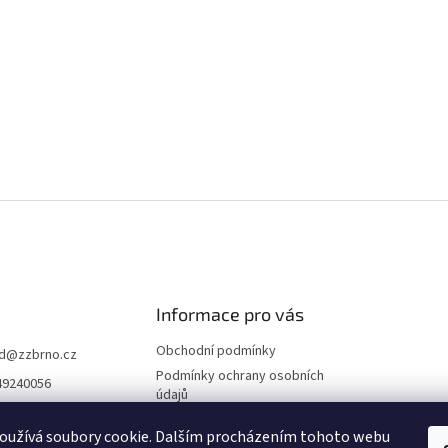
Informace pro vás
Obchodní podmínky
d
@
zzbrno.cz
Podmínky ochrany osobních
49240056
údajů
//www.fb.com/prod
ravyzivot
oužívá soubory cookie. Dalším procházením tohoto webu