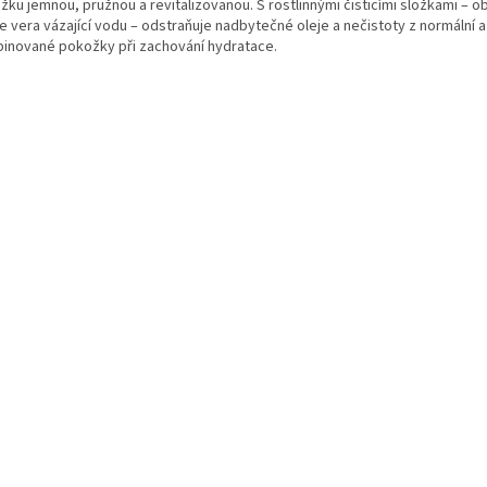
žku jemnou, pružnou a revitalizovanou. S rostlinnými čisticími složkami – 
e vera vázající vodu – odstraňuje nadbytečné oleje a nečistoty z normální 
inované pokožky při zachování hydratace.