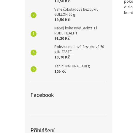
19,50 Kč
poko
o alo
Vafle čokoladové bez cukru
komb
GULLON 60 g
19,50 Kč
Nápoj kokosový Barista 1 l
RUDE HEALTH
91,20 Kč
Polévka nudlová česneková 60
g IN TASTE
10,70 Kč
Tahini NATURAL 420 g
105 Kč
Facebook
Přihlášení