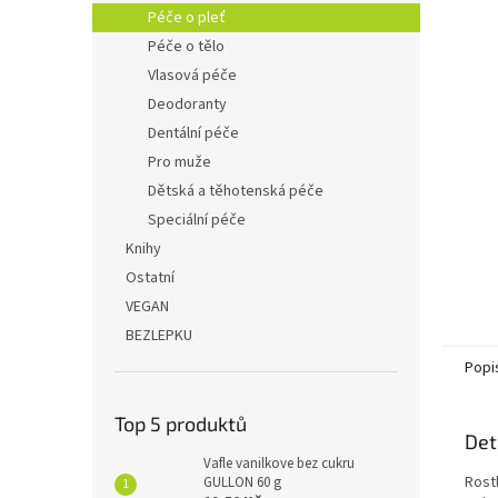
n
Péče o pleť
e
Péče o tělo
l
Vlasová péče
Deodoranty
Dentální péče
Pro muže
Dětská a těhotenská péče
Speciální péče
Knihy
Ostatní
VEGAN
BEZLEPKU
Popi
Top 5 produktů
Det
Vafle vanilkove bez cukru
Rost
GULLON 60 g