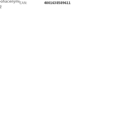
obohacenými
EAN
:
4001638589611
až