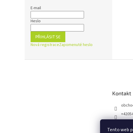
E-mail
Heslo
PŘIHLÁSIT SE
Nová registrace
Zapomenuté heslo
Z
á
p
a
t
Kontakt
í
obcho
+4205
https:
ejnaZd
Tento web p