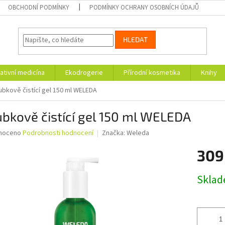
OBCHODNÍ PODMÍNKY
PODMÍNKY OCHRANY OSOBNÍCH ÚDAJŮ
HLEDAT
ativní medicína
Ekodrogerie
Přírodní kosmetika
Knihy
ubkově čistící gel 150 ml WELEDA
bkově čistící gel 150 ml WELEDA
né
noceno
Podrobnosti hodnocení
Značka:
Weleda
ní
309
u
Měrná
Skla
cena:
ek.