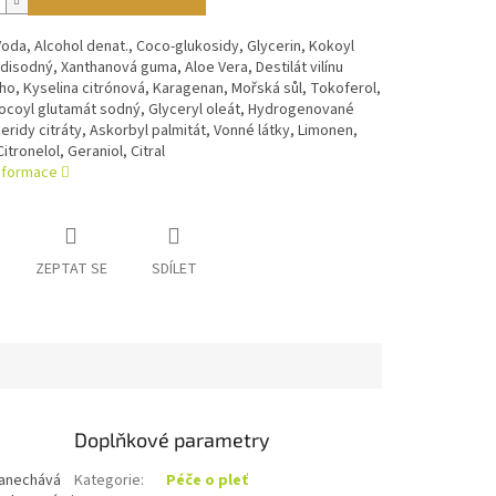
Voda, Alcohol denat., Coco-glukosidy, Glycerin, Kokoyl
disodný, Xanthanová guma, Aloe Vera, Destilát vilínu
ho, Kyselina citrónová, Karagenan, Mořská sůl, Tokoferol,
Cocoyl glutamát sodný, Glyceryl oleát, Hydrogenované
eridy citráty, Askorbyl palmitát, Vonné látky, Limonen,
Citronelol, Geraniol, Citral
informace
ZEPTAT SE
SDÍLET
Doplňkové parametry
zanechává
Kategorie
:
Péče o pleť