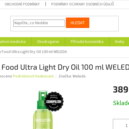
OBCHODNÍ PODMÍNKY
PODMÍNKY OCHRANY OSOBNÍCH ÚDAJŮ
HLEDAT
ativní medicína
Ekodrogerie
Přírodní kosmetika
Knihy
n Food Ultra Light Dry Oil 100 ml WELEDA
 Food Ultra Light Dry Oil 100 ml WELE
né
noceno
Podrobnosti hodnocení
Značka:
Weleda
ní
389
u
Měrná
Skla
cena:
ek.