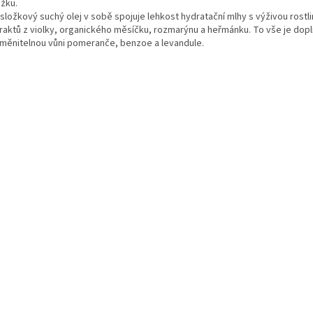
žku.
složkový suchý olej v sobě spojuje lehkost hydratační mlhy s výživou rostli
traktů z violky, organického měsíčku, rozmarýnu a heřmánku. To vše je dop
měnitelnou vůni pomeranče, benzoe a levandule.