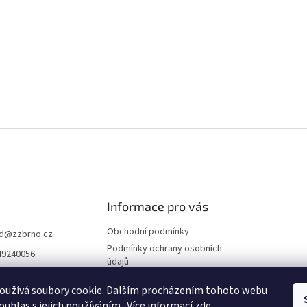
Informace pro vás
Obchodní podmínky
d
@
zzbrno.cz
Podmínky ochrany osobních
49240056
údajů
//www.fb.com/prod
ravyzivot
oužívá soubory cookie. Dalším procházením tohoto webu
ouhlas s jejich používáním.. Více informací
zde
.