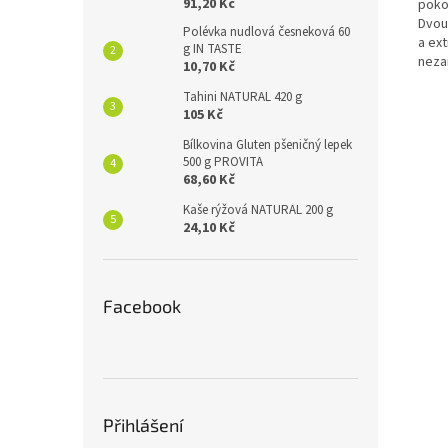
91,20 Kč
poko
Dvou
Polévka nudlová česneková 60
a ex
g IN TASTE
neza
10,70 Kč
Tahini NATURAL 420 g
105 Kč
Bílkovina Gluten pšeničný lepek
500 g PROVITA
68,60 Kč
Kaše rýžová NATURAL 200 g
24,10 Kč
Facebook
Přihlášení