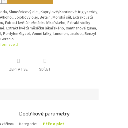
Voda, Slunečnicový olej, Kaprylové/Kaprinové triglyceridy,
 Alkohol, Jojobový olej, Betain, Mořská sůl, Extrakt listů
, Extrakt květů heřmánku lékařského, Extrakt violky
vné, Extrakt květů měsíčku lékařského, Xanthanová guma,
, Pentylen Glycol, Vonné látky, Limonen, Linalool, Benzyl
 Geraniol
informace
ZEPTAT SE
SDÍLET
Doplňkové parametry
a zářivou
Kategorie
:
Péče o pleť