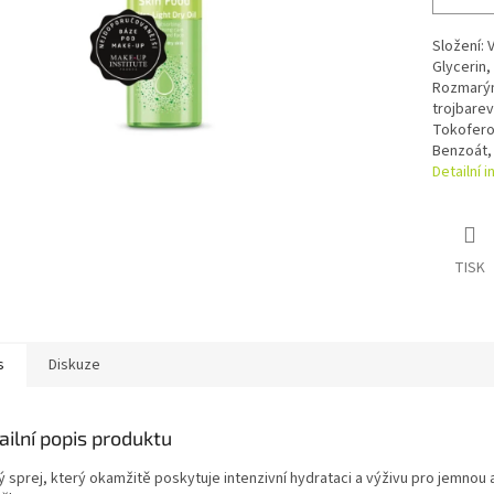
Složení: 
Glycerin,
Rozmarýnu
trojbare
Tokoferol
Benzoát,
Detailní 
TISK
s
Diskuze
ailní popis produktu
 sprej, který okamžitě poskytuje intenzivní hydrataci a výživu pro jemnou 