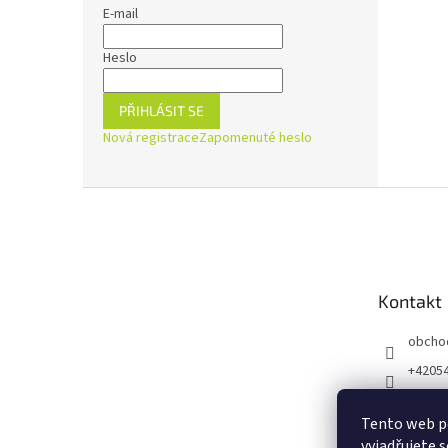
E-mail
Heslo
PŘIHLÁSIT SE
Nová registrace
Zapomenuté heslo
Z
á
p
a
t
Kontakt
í
obcho
+4205
https:
ejnaZd
Tento web p
vyjadřujete s