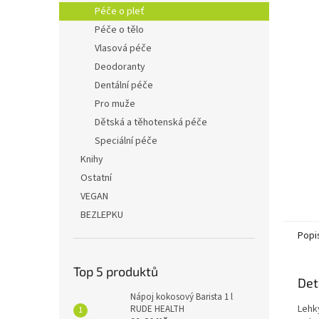
n
Péče o pleť
e
Péče o tělo
l
Vlasová péče
Deodoranty
Dentální péče
Pro muže
Dětská a těhotenská péče
Speciální péče
Knihy
Ostatní
VEGAN
BEZLEPKU
Popi
Top 5 produktů
Det
Nápoj kokosový Barista 1 l
Lehký
RUDE HEALTH