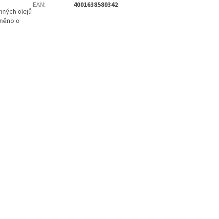
EAN
:
4001638580342
nných olejů
lněno o