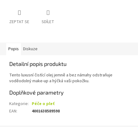
ZEPTAT SE
SDÍLET
Popis
Diskuze
Detailní popis produktu
Tento luxusní čistící olej jemně a bez námahy odstraňuje
voděodolný make-up a hýčká vaši pokožku.
Doplňkové parametry
Kategorie
:
Péče o pleť
EAN
:
4001638589598
Z
á