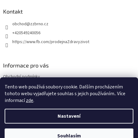
p
a
Kontakt
t
obchod
@
zzbrno.cz
í
+420549240056
https://www.fb.com/prodejnaZdravyzivot
Informace pro vás
Obchodní podmínky
Podmínky ochrany osobních údajů
Tento web používá soubory cookie. Dalším procházením
tohoto webu vyjadřujete souhlas s jejich používáním.. Více
informací
zde
.
Vytvořil Shoptet
Nastavení
Copyright 2026
E-shop Zdravý život
. Všechna práva vyhrazena.
Souhlasím