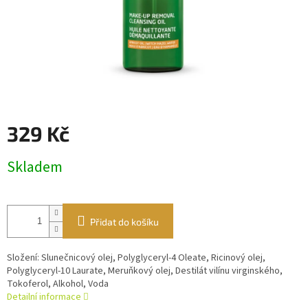
329 Kč
Měrná
Skladem
cena:
Přidat do košíku
Složení: Slunečnicový olej, Polyglyceryl-4 Oleate, Ricinový olej,
Polyglyceryl-10 Laurate, Meruňkový olej, Destilát vilínu virginského,
Tokoferol, Alkohol, Voda
Detailní informace