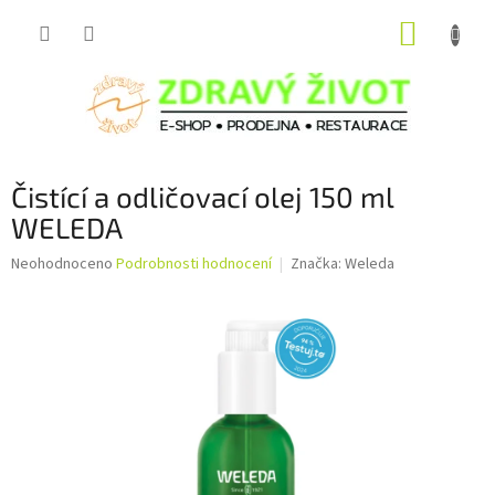
Přejít
NÁKUP
na
obsah
KOŠÍK
Čistící a odličovací olej 150 ml
WELEDA
Průměrné
Neohodnoceno
Podrobnosti hodnocení
Značka:
Weleda
hodnocení
produktu
je
0,0
z
5
hvězdiček.