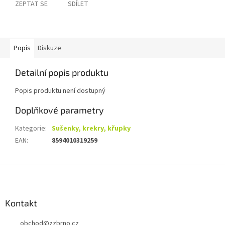
ZEPTAT SE
SDÍLET
Popis
Diskuze
Detailní popis produktu
Popis produktu není dostupný
Doplňkové parametry
Kategorie
:
Sušenky, krekry, křupky
EAN
:
8594010319259
Z
á
p
a
Kontakt
t
obchod
@
zzbrno.cz