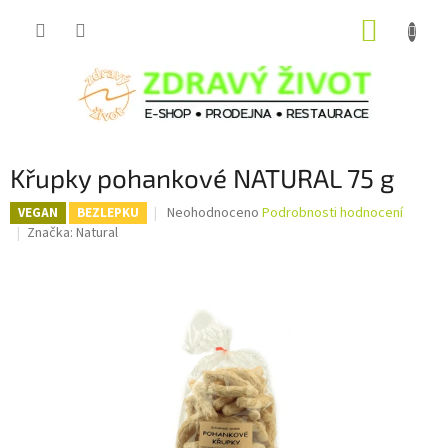
Přejít
NÁKUP
na
obsah
KOŠÍK
Křupky pohankové NATURAL 75 g
Průměrné
Neohodnoceno
Podrobnosti hodnocení
VEGAN
BEZLEPKU
hodnocení
Značka:
Natural
produktu
je
0,0
z
5
hvězdiček.