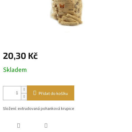
20,30 Kč
Měrná
Skladem
cena:
Přidat do košíku
Složení: extrudovaná pohanková krupice