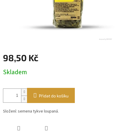
98,50 Kč
Měrná
Skladem
cena:
Přidat do košíku
Složení: semena tykve loupaná.