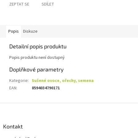
ZEPTAT SE
SDÍLET
Popis
Diskuze
Detailní popis produktu
Popis produktu není dostupný
Doplňkové parametry
Kategorie
:
Sušené ovoce, ořechy, semena
EAN
:
8594034790171
Z
á
p
a
Kontakt
t