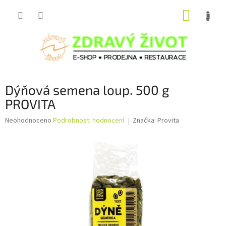
Přejít
NÁKUP
na
obsah
KOŠÍK
Dýňová semena loup. 500 g
PROVITA
Průměrné
Neohodnoceno
Podrobnosti hodnocení
Značka:
Provita
hodnocení
produktu
je
0,0
z
5
hvězdiček.