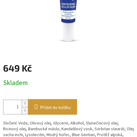
649 Kč
Měrná
Skladem
cena:
Přidat do košíku
Složení: Voda, Olivový olej, Glycerin, Alkohol, Slunečnicový olej,
Ricinový olej, Bambucké máslo, Kandelilový vosk, Sorbitan stearát, Olej
sacha inchi, Lysolecitin, Modrý hořec, Blue Gentian, Protěž alpská,