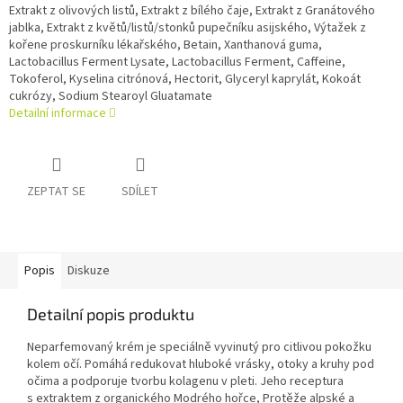
Extrakt z olivových listů, Extrakt z bílého čaje, Extrakt z Granátového
jablka, Extrakt z květů/listů/stonků pupečníku asijského, Výtažek z
kořene proskurníku lékařského, Betain, Xanthanová guma,
Lactobacillus Ferment Lysate, Lactobacillus Ferment, Caffeine,
Tokoferol, Kyselina citrónová, Hectorit, Glyceryl kaprylát, Kokoát
cukrózy, Sodium Stearoyl Gluatamate
Detailní informace
ZEPTAT SE
SDÍLET
Popis
Diskuze
Detailní popis produktu
Neparfemovaný krém je speciálně vyvinutý pro citlivou pokožku
kolem očí. Pomáhá redukovat hluboké vrásky, otoky a kruhy pod
očima a podporuje tvorbu kolagenu v pleti. Jeho receptura
s extraktem z organického Modrého hořce, Protěže alpské a