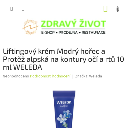
Přejít
NÁKUP
na
obsah
KOŠÍK
Liftingový krém Modrý hořec a
Protěž alpská na kontury očí a rtů 10
ml WELEDA
Průměrné
Neohodnoceno
Podrobnosti hodnocení
Značka:
Weleda
hodnocení
produktu
je
0,0
z
5
hvězdiček.