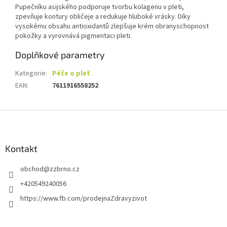
Pupečníku asijského podporuje tvorbu kolagenu v pleti,
zpevňuje kontury obličeje a redukuje hluboké vrásky. Díky
vysokému obsahu antioxidantů zlepšuje krém obranyschopnost
pokožky a vyrovnává pigmentaci pleti.
Doplňkové parametry
Kategorie
:
Péče o pleť
EAN
:
7611916558252
Z
á
p
a
Kontakt
t
obchod
@
zzbrno.cz
í
+420549240056
https://www.fb.com/prodejnaZdravyzivot