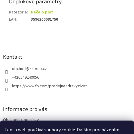
Doplňkové parametry
Kategorie
:
Péče o pleť
EAN
:
3596200081750
Z
á
p
a
Kontakt
t
obchod
@
zzbrno.cz
í
+420549240056
https://www.fb.com/prodejnaZdravyzivot
Informace pro vás
Obchodní podmínky
Podmínky ochrany osobních údajů
Tento web používá soubory cookie. Dalším procházením