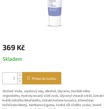
369 Kč
Měrná
Skladem
cena:
Přidat do košíku
Složení: Voda, Jojobový olej, Alkohol, Glycerin, Destilát vilínu
virginského, Hydrolyzovaný včelí vosk, Glyceryl stearát citrát, Extrakt
květů měsíčku lékařského, Extrakt kořene kosatce, Křemičitan
hořečnato-hlinitý, Xanthanová guma, Sodná sůl včelího vosku, Vonné