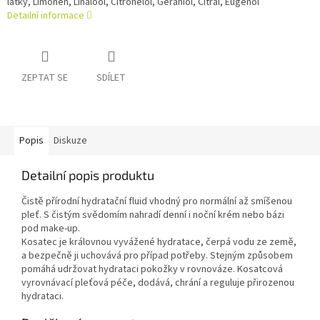
látky, Limonen, Linalool, Citronelol, Geraniol, Citral, Eugenol
Detailní informace
ZEPTAT SE
SDÍLET
Popis
Diskuze
Detailní popis produktu
Čistě přírodní hydratační fluid vhodný pro normální až smíšenou
pleť. S čistým svědomím nahradí denní i noční krém nebo bázi
pod make-up.
Kosatec je královnou vyvážené hydratace, čerpá vodu ze země,
a bezpečně ji uchovává pro případ potřeby. Stejným způsobem
pomáhá udržovat hydrataci pokožky v rovnováze. Kosatcová
vyrovnávací pleťová péče, dodává, chrání a reguluje přirozenou
hydrataci.