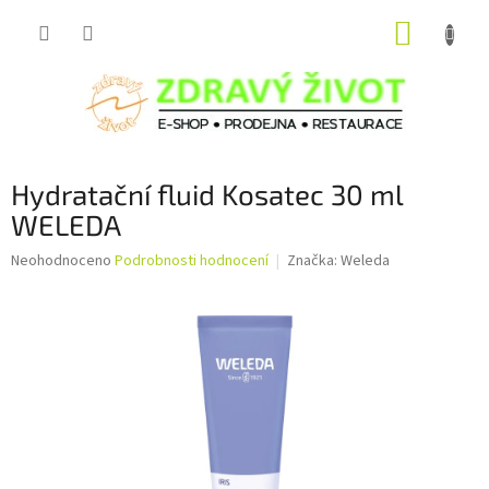
Přejít
NÁKUP
na
obsah
KOŠÍK
Hydratační fluid Kosatec 30 ml
WELEDA
Průměrné
Neohodnoceno
Podrobnosti hodnocení
Značka:
Weleda
hodnocení
produktu
je
0,0
z
5
hvězdiček.