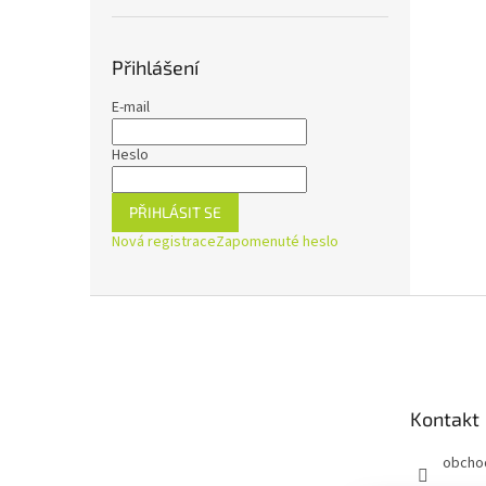
Přihlášení
E-mail
Heslo
PŘIHLÁSIT SE
Nová registrace
Zapomenuté heslo
Z
á
p
a
t
Kontakt
í
obcho