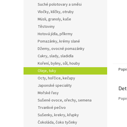
n
Suché polotovary a směsi
e
Vločky, klíčky, otruby
l
Müsli, granoly, kaše
Těstoviny
Hotová jídla, příkrmy
Pomazánky, krémy slané
Džemy, ovocné pomazánky
Cukry, slady, sladidla
Koření, byliny, sůl, houby
Popi
Oleje, tuky
Octy, hořčice, kečupy
Japonské speciality
Det
Mořské řasy
Popi
Sušené ovoce, ořechy, semena
Trvanlivé pečivo
Sušenky, krekry, křupky
Čokoláda, čoko tyčinky