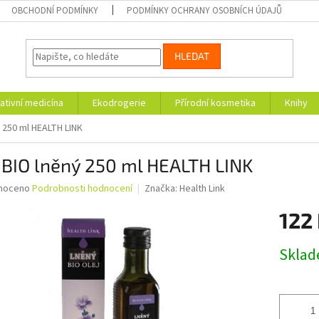
OBCHODNÍ PODMÍNKY
PODMÍNKY OCHRANY OSOBNÍCH ÚDAJŮ
HLEDAT
ativní medicína
Ekodrogerie
Přírodní kosmetika
Knihy
ý 250 ml HEALTH LINK
 BIO lněný 250 ml HEALTH LINK
né
noceno
Podrobnosti hodnocení
Značka:
Health Link
ní
122
u
Měrná
Skla
cena:
ek.