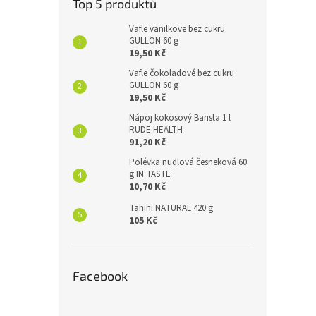
Top 5 produktů
Vafle vanilkove bez cukru
GULLON 60 g
19,50 Kč
Vafle čokoladové bez cukru
GULLON 60 g
19,50 Kč
Nápoj kokosový Barista 1 l
RUDE HEALTH
91,20 Kč
Polévka nudlová česneková 60
g IN TASTE
10,70 Kč
Tahini NATURAL 420 g
105 Kč
Facebook