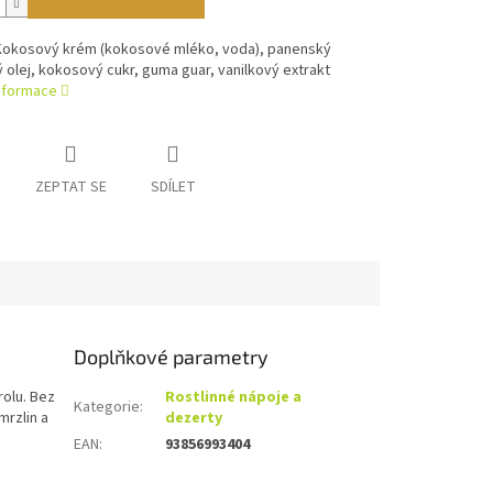
 Kokosový krém (kokosové mléko, voda), panenský
olej, kokosový cukr, guma guar, vanilkový extrakt
informace
ZEPTAT SE
SDÍLET
Doplňkové parametry
rolu. Bez
Rostlinné nápoje a
Kategorie
:
mrzlin a
dezerty
EAN
:
93856993404