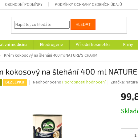
OBCHODNÍ PODMÍNKY
PODMÍNKY OCHRANY OSOBNÍCH ÚDAJŮ
HLEDAT
ativní medicína
Ekodrogerie
Přírodní kosmetika
Knihy
Krém kokosový na šlehání 400 ml NATURE'S CHARM
m kokosový na šlehání 400 ml NATUR
Průměrné
Neohodnoceno
Podrobnosti hodnocení
Značka:
Nature
BEZLEPKU
hodnocení
produktu
99,
je
0,0
Měrná
Skla
z
cena:
5
hvězdiček.