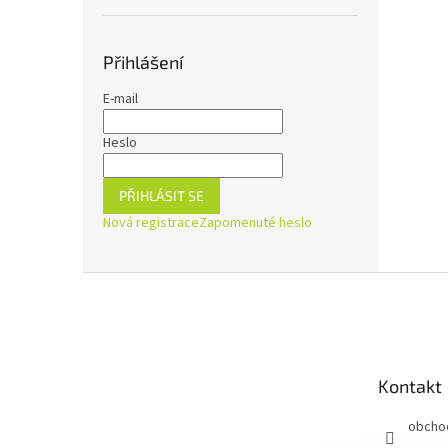
Přihlášení
E-mail
Heslo
PŘIHLÁSIT SE
Nová registrace
Zapomenuté heslo
Z
á
p
a
t
Kontakt
í
obcho