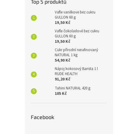
Top 5 produktů
Vafle vanilkove bez cukru
GULLON 60 g
19,50 Kč
Vafle čokoladové bez cukru
GULLON 60 g
19,50 Kč
Cukr přírodní nerafinovaný
NATURAL 1 kg
54,90 Kč
Nápoj kokosový Barista 1 l
RUDE HEALTH
91,20 Kč
Tahini NATURAL 420 g
105 Kč
Facebook