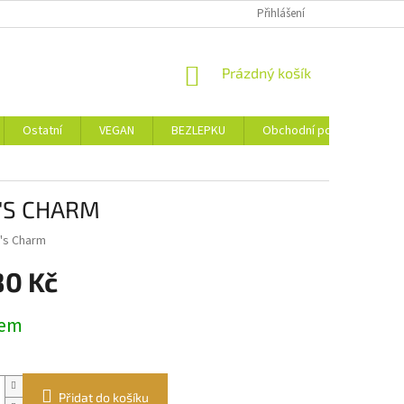
Přihlášení
NÁKUPNÍ
Prázdný košík
KOŠÍK
Ostatní
VEGAN
BEZLEPKU
Obchodní podmínky
E'S CHARM
's Charm
80 Kč
dem
Přidat do košíku