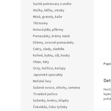
n
Suché polotovary a směsi
e
Vločky, klíčky, otruby
l
Müsli, granoly, kaše
Těstoviny
Hotová jídla, příkrmy
Pomazánky, krémy slané
Džemy, ovocné pomazánky
Cukry, slady, sladidla
Koření, byliny, sůl, houby
Oleje, tuky
Popi
Octy, hořčice, kečupy
Japonské speciality
Det
Mořské řasy
Sušené ovoce, ořechy, semena
Hust
Trvanlivé pečivo
lepk
pohár
Sušenky, krekry, křupky
Čokoláda, čoko tyčinky