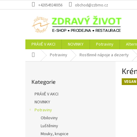
Přejít
+420549240056
obchod@zzbrno.cz
na
obsah
PRÁVĚ V AKCI
NOVINKY
Potraviny
Altern
Domů
Potraviny
Rostlinné nápoje a dezerty
P
Kré
o
Přeskočit
s
Kategorie
kategorie
VEGAN
t
r
PRÁVĚ V AKCI
a
NOVINKY
n
Potraviny
n
í
Obiloviny
p
Luštěniny
a
Mouky, krupice