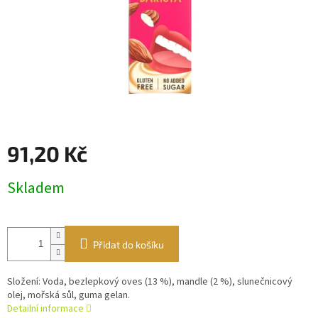
91,20 Kč
Měrná
Skladem
cena:
Přidat do košíku
Složení: Voda, bezlepkový oves (13 %), mandle (2 %), slunečnicový
olej, mořská sůl, guma gelan.
Detailní informace