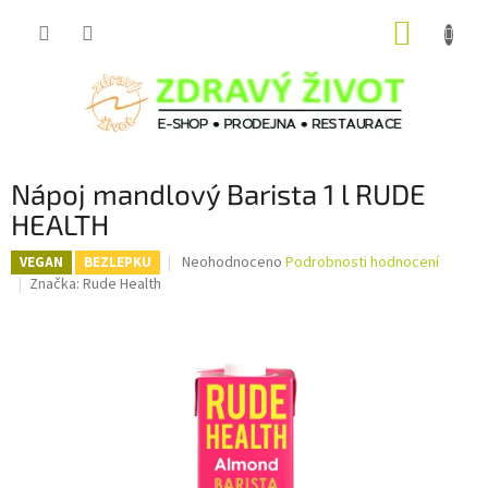
Přejít
NÁKUP
na
obsah
KOŠÍK
Nápoj mandlový Barista 1 l RUDE
HEALTH
Průměrné
Neohodnoceno
Podrobnosti hodnocení
VEGAN
BEZLEPKU
hodnocení
Značka:
Rude Health
produktu
je
0,0
z
5
hvězdiček.