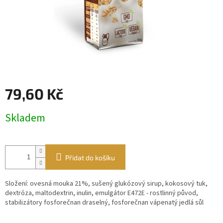
79,60 Kč
Měrná
Skladem
cena:
Přidat do košíku
Složení: ovesná mouka 21%, sušený glukózový sirup, kokosový tuk,
dextróza, maltodextrin, inulin, emulgátor E472E - rostlinný původ,
stabilizátory fosforečnan draselný, fosforečnan vápenatý jedlá sůl