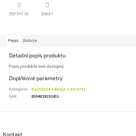
ZEPTAT SE
SDÍLET
Popis
Diskuze
Detailní popis produktu
Popis produktu není dostupný
Doplňkové parametry
Kategorie
:
Rostlinné nápoje a dezerty
EAN
:
8594028192431
Z
á
p
a
Kontakt