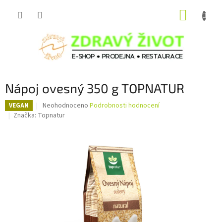
Přejít
NÁKUP
na
obsah
KOŠÍK
Nápoj ovesný 350 g TOPNATUR
Průměrné
Neohodnoceno
Podrobnosti hodnocení
VEGAN
hodnocení
Značka:
Topnatur
produktu
je
0,0
z
5
hvězdiček.