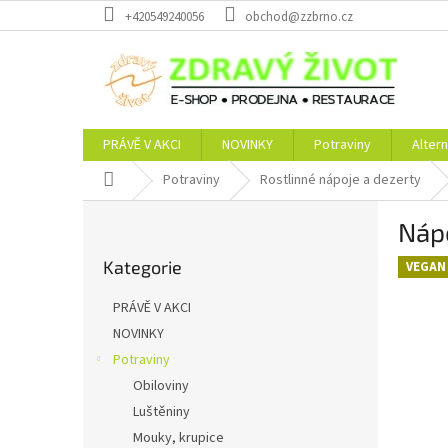
Přejít
+420549240056
obchod@zzbrno.cz
na
obsah
PRÁVĚ V AKCI
NOVINKY
Potraviny
Altern
Domů
Potraviny
Rostlinné nápoje a dezerty
P
Nápo
o
Přeskočit
s
Kategorie
kategorie
VEGAN
t
r
PRÁVĚ V AKCI
a
NOVINKY
n
Potraviny
n
í
Obiloviny
p
Luštěniny
a
Mouky, krupice