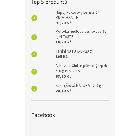
Top 5 produktů
Nápoj kokosový Barista 1 l
RUDE HEALTH
91,20 Kč
Polévka nudlová česneková 60
g IN TASTE
10,70 Kč
Tahini NATURAL 420 g
105 Kč
Bílkovina Gluten pšeničný lepek
500 g PROVITA
68,60 Kč
Kaše rýžová NATURAL 200 g
24,10 Kč
Facebook