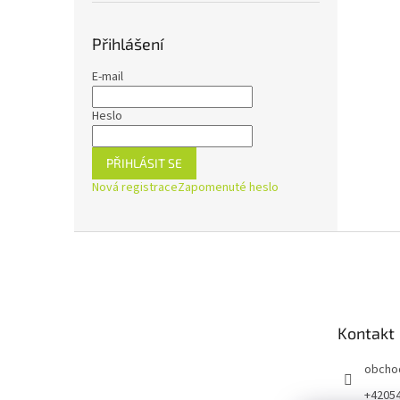
Přihlášení
E-mail
Heslo
PŘIHLÁSIT SE
Nová registrace
Zapomenuté heslo
Z
á
p
a
t
Kontakt
í
obcho
+4205