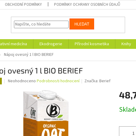
OBCHODNÍ PODMÍNKY
PODMÍNKY OCHRANY OSOBNÍCH ÚDAJŮ
HLEDAT
ativní medicína
Ekodrogerie
Přírodní kosmetika
Knihy
Nápoj ovesný 1 l BIO BERIEF
j ovesný 1 l BIO BERIEF
Průměrné
Neohodnoceno
Podrobnosti hodnocení
Značka:
Berief
hodnocení
produktu
48,
je
0,0
Měrná
Skla
z
cena:
5
hvězdiček.