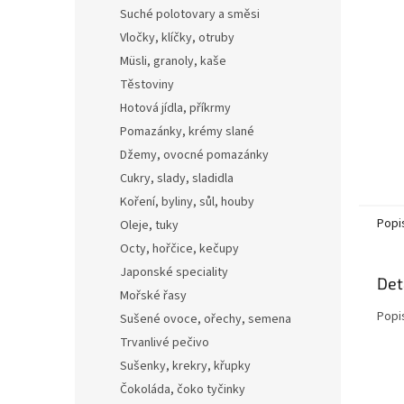
n
Suché polotovary a směsi
e
Vločky, klíčky, otruby
l
Müsli, granoly, kaše
Těstoviny
Hotová jídla, příkrmy
Pomazánky, krémy slané
Džemy, ovocné pomazánky
Cukry, slady, sladidla
Koření, byliny, sůl, houby
Popi
Oleje, tuky
Octy, hořčice, kečupy
Japonské speciality
Det
Mořské řasy
Popi
Sušené ovoce, ořechy, semena
Trvanlivé pečivo
Sušenky, krekry, křupky
Čokoláda, čoko tyčinky