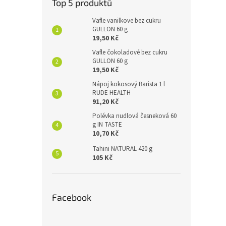
Top 5 produktů
Vafle vanilkove bez cukru
GULLON 60 g
19,50 Kč
Vafle čokoladové bez cukru
GULLON 60 g
19,50 Kč
Nápoj kokosový Barista 1 l
RUDE HEALTH
91,20 Kč
Polévka nudlová česneková 60
g IN TASTE
10,70 Kč
Tahini NATURAL 420 g
105 Kč
Facebook