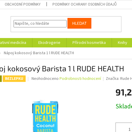
OBCHODNÍ PODMÍNKY
PODMÍNKY OCHRANY OSOBNÍCH ÚDAJŮ
HLEDAT
ativní medicína
Ekodrogerie
Přírodní kosmetika
Knihy
Nápoj kokosový Barista 1 l RUDE HEALTH
j kokosový Barista 1 l RUDE HEALTH
Průměrné
Neohodnoceno
Podrobnosti hodnocení
Značka:
Rude H
BEZLEPKU
hodnocení
produktu
91,2
je
0,0
Měrná
Skla
z
cena:
5
hvězdiček.