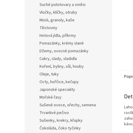
n
Suché polotovary a směsi
e
Vločky, klíčky, otruby
l
Müsli, granoly, kaše
Těstoviny
Hotová jídla, příkrmy
Pomazánky, krémy slané
Džemy, ovocné pomazánky
Cukry, slady, sladidla
Koření, byliny, sůl, houby
Oleje, tuky
Popi
Octy, hořčice, kečupy
Japonské speciality
Det
Mořské řasy
Sušené ovoce, ořechy, semena
Laho
Trvanlivé pečivo
rost
zahu
Sušenky, krekry, křupky
kávu.
Čokoláda, čoko tyčinky