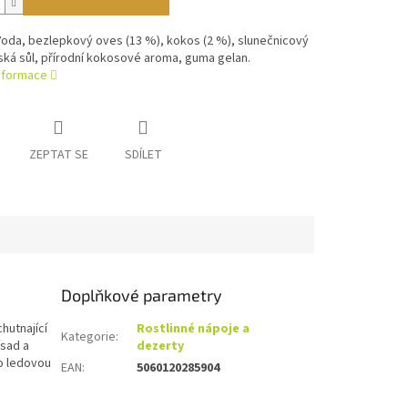
Voda, bezlepkový oves (13 %), kokos (2 %), slunečnicový
ská sůl, přírodní kokosové aroma, guma gelan.
informace
ZEPTAT SE
SDÍLET
Doplňkové parametry
hutnající
Rostlinné nápoje a
Kategorie
:
ísad a
dezerty
o ledovou
EAN
:
5060120285904