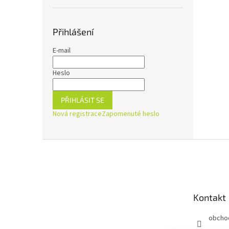
Přihlášení
E-mail
Heslo
PŘIHLÁSIT SE
Nová registrace
Zapomenuté heslo
Z
á
p
a
t
Kontakt
í
obcho