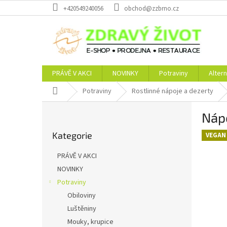
Přejít
+420549240056
obchod@zzbrno.cz
na
obsah
PRÁVĚ V AKCI
NOVINKY
Potraviny
Altern
Domů
Potraviny
Rostlinné nápoje a dezerty
P
Nápo
o
Přeskočit
s
Kategorie
kategorie
VEGAN
t
r
PRÁVĚ V AKCI
a
NOVINKY
n
Potraviny
n
í
Obiloviny
p
Luštěniny
a
Mouky, krupice