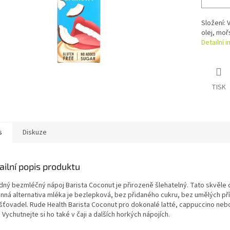
Složení: 
olej, moř
Detailní 
TISK
s
Diskuze
ailní popis produktu
dný bezmléčný nápoj Barista Coconut je přirozeně šlehatelný. Tato skvěle c
linná alternativa mléka je bezlepková, bez přidaného cukru, bez umělých př
šťovadel. Rude Health Barista Coconut pro dokonalé latté, cappuccino neb
 Vychutnejte si ho také v čaji a dalších horkých nápojích.