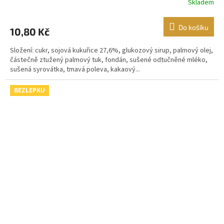
Skladem
Do košíku
10,80 Kč
Složení: cukr, sojová kukuřice 27,6%, glukozový sirup, palmový olej,
částečně ztužený palmový tuk, fondán, sušené odtučněné mléko,
sušená syrovátka, tmavá poleva, kakaový...
BEZLEPKU