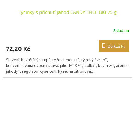
Tyčinky s příchutí jahod CANDY TREE BIO 75 g
Skladem
Do košíku
72,20 Kč
Složení: Kukuřičný sirup*, rýžová mouka*, rýžový škrob*,
koncentrovaná ovocná štáva: jahody* 3 %, jablka*, bezinky*, aroma:
jahody*, regulátor kyselosti: kyselina citronová....