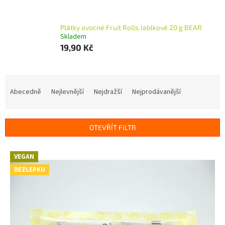
Plátky ovocné Fruit Rolls Jablkové 20 g BEAR
Skladem
19,90 Kč
Ř
a
Abecedně
Nejlevnější
Nejdražší
Nejprodávanější
z
e
n
OTEVŘÍT FILTR
í
p
V
r
VEGAN
ý
o
BEZLEPKU
p
d
i
u
s
k
p
t
r
ů