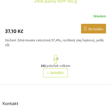
Žitné placky VEPY 100 g
Skladem
Do košíku
37,10 Kč
Složení: žitná mouka celozrnná 97,4%, rostlinný olej řepkový, jedlá
sůl.
S
1
5
t
r
101
položek celkem
O
á
v
NAHORU
n
l
k
á
o
v
Z
d
á
a
á
n
c
p
í
í
a
Kontakt
p
t
r