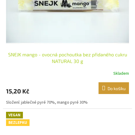
o
d
u
k
t
ů
SNEJK mango - ovocná pochoutka bez přidaného cukru
NATURAL 30 g
Skladem
Do košíku
15,20 Kč
Složení: jablečné pyré 70%, mango pyré 30%
VEGAN
BEZLEPKU