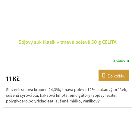
Sójový suk klasik v tmavé polevě 50 g CELITA
Skladem
Do košíku
11 Kč
Složení: sojová krupice 24,3%, tmavá poleva 12%, kakaový prášek,
sušená syrovátka, kakaová hmota, emulgátory (sojový lecitin,
polyglycerolpolyricinoleát, sušené mléko, vanilkový...