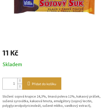
11 Kč
Měrná
Skladem
cena:
Přidat do košíku
Složení: sojová krupice 24,3%, tmavá poleva 12%, kakaový prášek,
sušená syrovátka, kakaová hmota, emulgátory (sojový lecitin,
polyglycerolpolyricinoleát, sušené mléko, vanilkový extract),