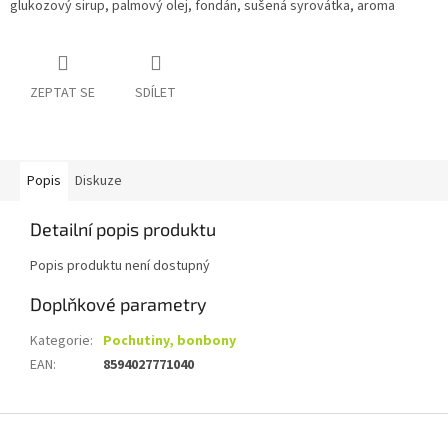
glukozový sirup, palmový olej, fondán, sušená syrovátka, aroma
ZEPTAT SE
SDÍLET
Popis
Diskuze
Detailní popis produktu
Popis produktu není dostupný
Doplňkové parametry
Kategorie
:
Pochutiny, bonbony
EAN
:
8594027771040
Z
á