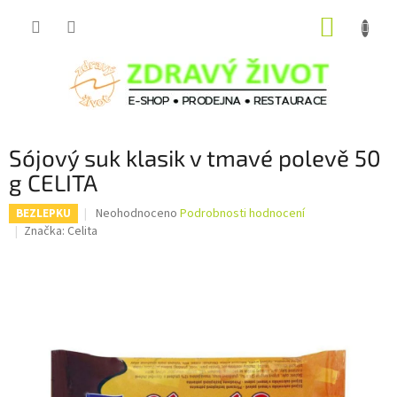
Přejít
NÁKUP
na
obsah
KOŠÍK
Sójový suk klasik v tmavé polevě 50
g CELITA
Průměrné
Neohodnoceno
Podrobnosti hodnocení
BEZLEPKU
hodnocení
Značka:
Celita
produktu
je
0,0
z
5
hvězdiček.