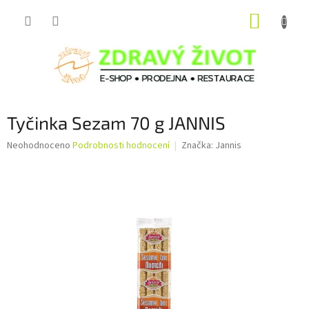
Přejít
NÁKUP
na
obsah
KOŠÍK
Tyčinka Sezam 70 g JANNIS
Průměrné
Neohodnoceno
Podrobnosti hodnocení
Značka:
Jannis
hodnocení
produktu
je
0,0
z
5
hvězdiček.