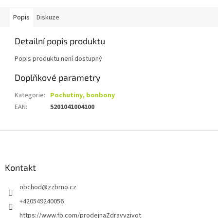
Popis
Diskuze
Detailní popis produktu
Popis produktu není dostupný
Doplňkové parametry
Kategorie
:
Pochutiny, bonbony
EAN
:
5201041004100
Z
á
p
a
Kontakt
t
obchod
@
zzbrno.cz
í
+420549240056
https://www.fb.com/prodejnaZdravyzivot