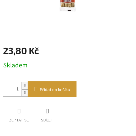
23,80 Kč
Měrná
Skladem
cena:
Přidat do košíku
ZEPTAT SE
SDÍLET