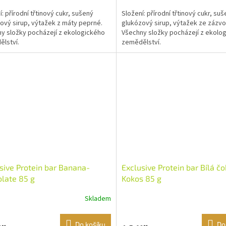
í: přírodní třtinový cukr, sušený
Složení: přírodní třtinový cukr, su
ový sirup, výtažek z máty peprné.
glukózový sirup, výtažek ze zázvo
y složky pocházejí z ekologického
Všechny složky pocházejí z ekolo
lství.
zemědělství.
sive Protein bar Banana-
Exclusive Protein bar Bílá č
late 85 g
Kokos 85 g
Skladem
Do košíku
Do