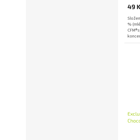
49 
Složen
% (mlé
CFM®sy
koncen
hydrol
Exclu
Choco