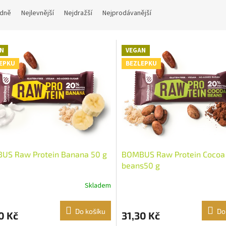
dně
Nejlevnější
Nejdražší
Nejprodávanější
N
VEGAN
EPKU
BEZLEPKU
US Raw Protein Banana 50 g
BOMBUS Raw Protein Cocoa
beans50 g
Skladem
Do košíku
Do
0 Kč
31,30 Kč