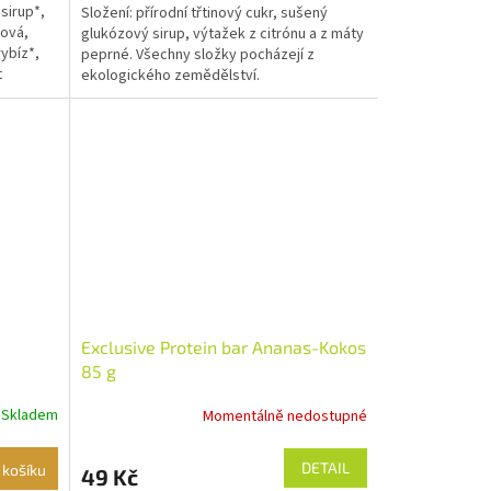
sirup*,
Složení: přírodní třtinový cukr, sušený
nová,
glukózový sirup, výtažek z citrónu a z máty
ybíz*,
peprné. Všechny složky pocházejí z
t
ekologického zemědělství.
Exclusive Protein bar Ananas-Kokos
85 g
Skladem
Momentálně nedostupné
DETAIL
 košíku
49 Kč