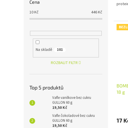
Cena
protei
10
Kč
446
Kč
BEZL
Na skladě
101
ROZBALIT FILTR
BOMB
Top 5 produktů
18 g
Vafle vanilkove bez cukru
GULLON 60 g
19,50 Kč
Vafle čokoladové bez cukru
17 K
GULLON 60 g
19,50 Kč