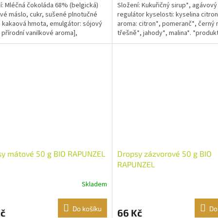
í: Mléčná čokoláda 68% (belgická)
Složení: Kukuřičný sirup*, agávový 
vé máslo, cukr, sušené plnotučné
regulátor kyselosti: kyselina citro
 kakaová hmota, emulgátor: sójový
aroma: citron*, pomeranč*, černý r
, přírodní vanilkové aroma],
třešně*, jahody*, malina*. *produk
nná hnědá rýže...
kontrolovaného...
sy mátové 50 g BIO RAPUNZEL
Dropsy zázvorové 50 g BIO
RAPUNZEL
Skladem
Do košíku
Do
Kč
66 Kč