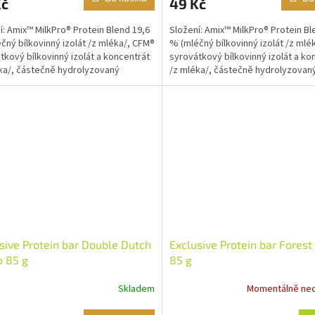
Kč
49 Kč
í: Amix™ MilkPro® Protein Blend 19,6
Složení: Amix™ MilkPro® Protein Bl
čný bílkovinný izolát /z mléka/, CFM®
% (mléčný bílkovinný izolát /z mlé
tkový bílkovinný izolát a koncentrát
syrovátkový bílkovinný izolát a ko
ka/, částečně hydrolyzovaný
/z mléka/, částečně hydrolyzovan
tkový...
syrovátkový...
sive Protein bar Double Dutch
Exclusive Protein bar Forest 
 85 g
85 g
Skladem
Momentálně ne