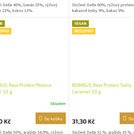
í: Datle 40%, banán 25%, rýžový
Složení: Datle 60%, rýžový protei
n 23%, kokos 12%.
kakaové boby 9%, kakao 9%.
N
VEGAN
EPKU
BEZLEPKU
US Raw Protein Peanut
BOMBUS Raw Protein Salty
r 50 g
Caramel 50 g
Skladem
Do košíku
Do
0 Kč
31,30 Kč
í: Datle 50%, arašídy 34,9%, rýžový
Složení: Datle 51 %, arašídy 35 %,