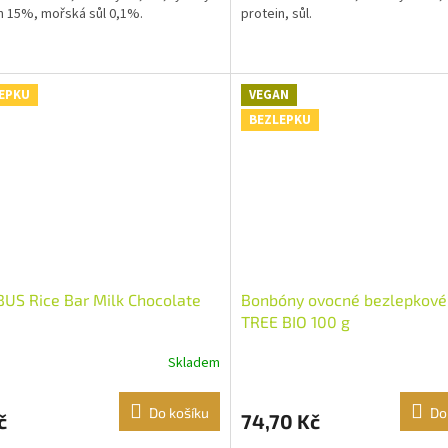
n 15%, mořská sůl 0,1%.
protein, sůl.
EPKU
VEGAN
BEZLEPKU
US Rice Bar Milk Chocolate
Bonbóny ovocné bezlepkov
TREE BIO 100 g
Skladem
Do košíku
Do
č
74,70 Kč