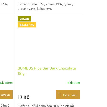
n 22%,
Složení: Datle 50%, kokos 23%, rýžový
protein 21%, kakao 6%.
VEGAN
BEZLEPKU
BOMBUS Rice Bar Dark Chocolate
18 g
Skladem
Skladem
 košíku
Do košíku
17 Kč
 rýžový
Složení: Hořká čokoláda 68% (belgická)