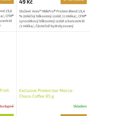
49 Kč
end 19,8
Složení: Amix™ MilkPro® Protein Blend 19,4
ka/, CFM®
% (mléčný bílkovinný izolát /z mléka/, CFM®
ncentrát
syrovátkový bílkovinný izolát a koncentrát
ý
/z mléka/, částečně hydrolyzovaný
syrovátkový...
Fruit
Exclusive Protein bar Mocca-
Choco-Coffee 85 g
dostupné
Skladem