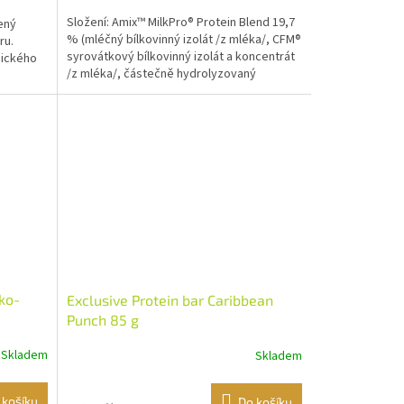
Složení: Amix™ MilkPro® Protein Blend 19,7
šený
% (mléčný bílkovinný izolát /z mléka/, CFM®
ru.
syrovátkový bílkovinný izolát a koncentrát
gického
/z mléka/, částečně hydrolyzovaný
syrovátkový...
oko-
Exclusive Protein bar Caribbean
Punch 85 g
Skladem
Skladem
 košíku
Do košíku