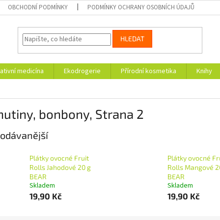
OBCHODNÍ PODMÍNKY
PODMÍNKY OCHRANY OSOBNÍCH ÚDAJŮ
HLEDAT
ativní medicína
Ekodrogerie
Přírodní kosmetika
Knihy
hutiny, bonbony
, Strana 2
odávanější
Plátky ovocné Fruit
Plátky ovocné Fr
Rolls Jahodové 20 g
Rolls Mangové 2
BEAR
BEAR
Skladem
Skladem
19,90 Kč
19,90 Kč