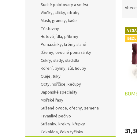
Ř
n
Suché polotovary a směsi
a
e
Abece
Vločky, klíčky, otruby
z
l
e
Müsli, granoly, kaše
V
n
Těstoviny
VEGA
ý
í
Hotová jídla, příkrmy
BEZL
p
p
Pomazánky, krémy slané
i
r
Džemy, ovocné pomazánky
s
o
p
Cukry, slady, sladidla
d
r
u
Koření, byliny, sůl, houby
o
k
Oleje, tuky
d
t
Octy, hořčice, kečupy
u
ů
Japonské speciality
BOMB
k
Mořské řasy
t
ů
Sušené ovoce, ořechy, semena
Trvanlivé pečivo
Sušenky, krekry, křupky
31,3
Čokoláda, čoko tyčinky