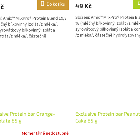
Do košíku
49 Kč
Kč
Složení: Amix™ MilkPro® Protein Bl
í: Amix™ MilkPro® Protein Blend 19,8
% (mléčný bílkovinný izolát /z mlé
čný bílkovinný izolát /z mléka/,
syrovátkový bílkovinný izolát a ko
rovátkový bílkovinný izolát a
/z mléka/, částečně hydrolyzovan
trát /z mléka/, částečně
syrovátkový...
yzovaný syrovátkový...
sive Protein bar Orange-
Exclusive Protein bar Peanut
late 85 g
Cake 85 g
Momentálně nedostupné