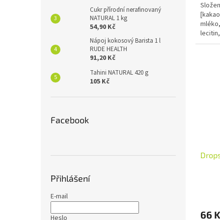
Složen
Cukr přírodní nerafinovaný
[kakao
NATURAL 1 kg
mléko,
54,90 Kč
lecitin
Nápoj kokosový Barista 1 l
celozr
RUDE HEALTH
91,20 Kč
Tahini NATURAL 420 g
105 Kč
Facebook
Drop
Přihlášení
E-mail
66 
Heslo