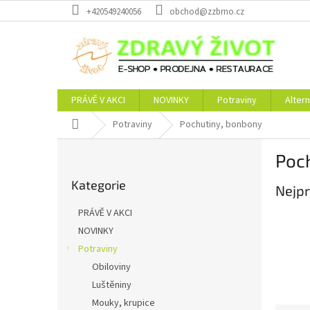
Přejít
+420549240056
obchod@zzbrno.cz
na
obsah
PRÁVĚ V AKCI
NOVINKY
Potraviny
Altern
Domů
Potraviny
Pochutiny, bonbony
P
Poc
o
Přeskočit
s
Kategorie
kategorie
Nejpr
t
r
PRÁVĚ V AKCI
a
NOVINKY
n
Potraviny
n
í
Obiloviny
p
Luštěniny
a
Mouky, krupice