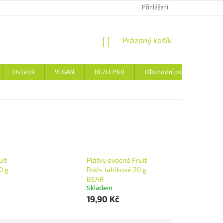
Přihlášení
NÁKUPNÍ
Prázdný košík
KOŠÍK
Ostatní
VEGAN
BEZLEPKU
Obchodní podmínky
uit
Plátky ovocné Fruit
0 g
Rolls Jablkové 20 g
BEAR
Skladem
19,90 Kč