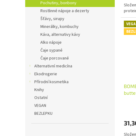
Pochutiny, bonbony
Složen
protei
Rostlinné nápoje a dezerty
Šťávy, sirupy
VEGA
Minerálky, kombuchy
BEZL
Káva, alternativy kávy
Alko nápoje
Čaje sypané
Čaje porcované
Alternativní medicína
Ekodrogerie
Přírodní kosmetika
BOMB
Knihy
butte
Ostatní
VEGAN
BEZLEPKU
31,3
Složen