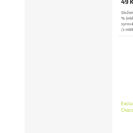
49 
Složen
% (mlé
syrová
/z mlé
syrová
Exclu
Choco