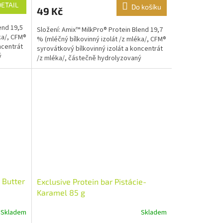
DETAIL
Do košíku
49 Kč
end 19,5
Složení: Amix™ MilkPro® Protein Blend 19,7
ka/, CFM®
% (mléčný bílkovinný izolát /z mléka/, CFM®
ncentrát
syrovátkový bílkovinný izolát a koncentrát
ý
/z mléka/, částečně hydrolyzovaný
syrovátkový...
 Butter
Exclusive Protein bar Pistácie-
Karamel 85 g
Skladem
Skladem