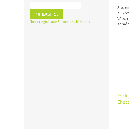
Složen
glukóz
PŘIHLÁSIT SE
Všechn
Nová registrace
Zapomenuté heslo
zemědě
Exclu
Choco