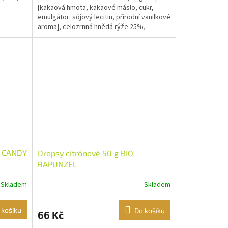
[kakaová hmota, kakaové máslo, cukr,
emulgátor: sójový lecitin, přírodní vanilkové
aroma], celozrnná hnědá rýže 25%,
hořečnaté soli...
é CANDY
Dropsy citrónové 50 g BIO
RAPUNZEL
Skladem
Skladem
 košíku
Do košíku
66 Kč