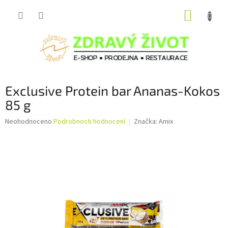
Přejít
NÁKUP
na
obsah
KOŠÍK
Exclusive Protein bar Ananas-Kokos
85 g
Průměrné
Neohodnoceno
Podrobnosti hodnocení
Značka:
Amix
hodnocení
produktu
je
0,0
z
5
hvězdiček.