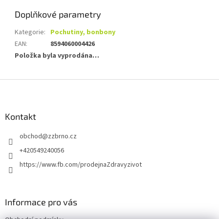
Doplňkové parametry
Kategorie
:
Pochutiny, bonbony
EAN
:
8594060004426
Položka byla vyprodána…
Z
á
p
a
Kontakt
t
obchod
@
zzbrno.cz
í
+420549240056
https://www.fb.com/prodejnaZdravyzivot
Informace pro vás