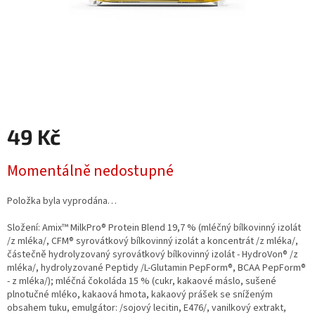
49 Kč
Měrná
Momentálně nedostupné
cena:
Položka byla vyprodána…
Složení: Amix™ MilkPro® Protein Blend 19,7 % (mléčný bílkovinný izolát
/z mléka/, CFM® syrovátkový bílkovinný izolát a koncentrát /z mléka/,
částečně hydrolyzovaný syrovátkový bílkovinný izolát - HydroVon® /z
mléka/, hydrolyzované Peptidy /L-Glutamin PepForm®, BCAA PepForm®
- z mléka/); mléčná čokoláda 15 % (cukr, kakaové máslo, sušené
plnotučné mléko, kakaová hmota, kakaový prášek se sníženým
obsahem tuku, emulgátor: /sojový lecitin, E476/, vanilkový extrakt,