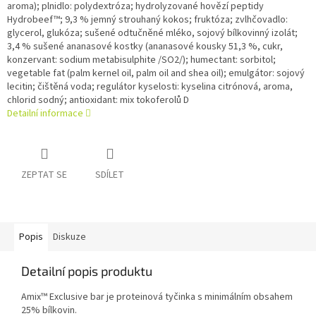
aroma); plnidlo: polydextróza; hydrolyzované hovězí peptidy
Hydrobeef™; 9,3 % jemný strouhaný kokos; fruktóza; zvlhčovadlo:
glycerol, glukóza; sušené odtučněné mléko, sojový bílkovinný izolát;
3,4 % sušené ananasové kostky (ananasové kousky 51,3 %, cukr,
konzervant: sodium metabisulphite /SO2/); humectant: sorbitol;
vegetable fat (palm kernel oil, palm oil and shea oil); emulgátor: sojový
lecitin; čištěná voda; regulátor kyselosti: kyselina citrónová, aroma,
chlorid sodný; antioxidant: mix tokoferolů D
Detailní informace
ZEPTAT SE
SDÍLET
Popis
Diskuze
Detailní popis produktu
Amix™ Exclusive bar je proteinová tyčinka s minimálním obsahem
25% bílkovin.