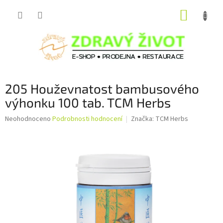
Přejít
NÁKUP
na
obsah
KOŠÍK
205 Houževnatost bambusového
výhonku 100 tab. TCM Herbs
Průměrné
Neohodnoceno
Podrobnosti hodnocení
Značka:
TCM Herbs
hodnocení
produktu
je
0,0
z
5
hvězdiček.