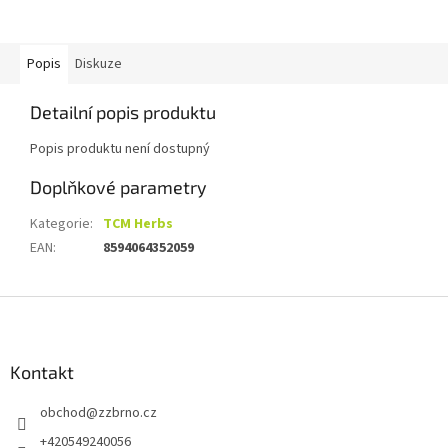
Popis
Diskuze
Detailní popis produktu
Popis produktu není dostupný
Doplňkové parametry
Kategorie
:
TCM Herbs
EAN
:
8594064352059
Z
á
p
a
Kontakt
t
obchod
@
zzbrno.cz
í
+420549240056