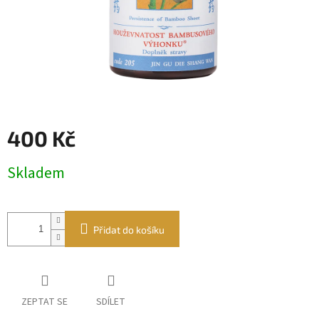
400 Kč
Měrná
Skladem
cena:
Přidat do košíku
ZEPTAT SE
SDÍLET