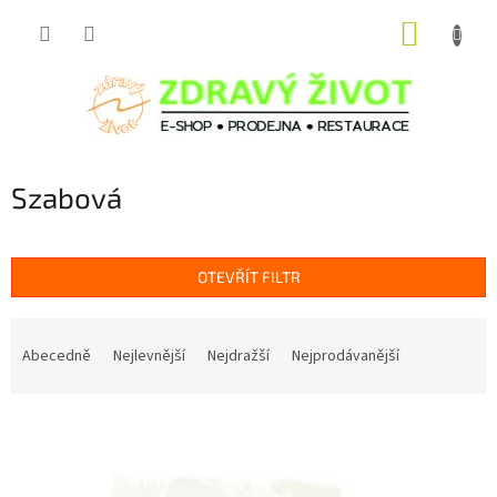
Přejít
NÁKUP
na
obsah
KOŠÍK
Szabová
OTEVŘÍT FILTR
Ř
a
Abecedně
Nejlevnější
Nejdražší
Nejprodávanější
z
e
V
n
ý
í
p
p