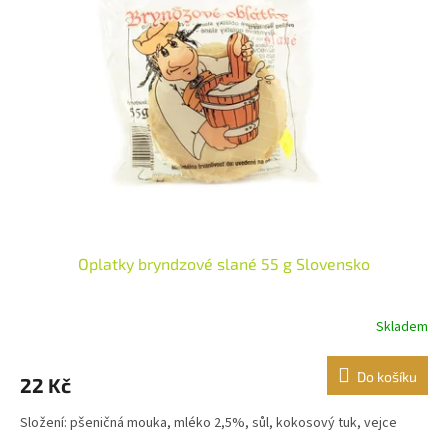
i
r
s
o
p
d
r
u
o
k
d
t
u
ů
k
t
ů
Oplatky bryndzové slané 55 g Slovensko
Skladem
Do košíku
22 Kč
Složení: pšeničná mouka, mléko 2,5%, sůl, kokosový tuk, vejce