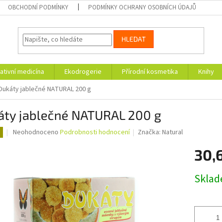
OBCHODNÍ PODMÍNKY
PODMÍNKY OCHRANY OSOBNÍCH ÚDAJŮ
HLEDAT
ativní medicína
Ekodrogerie
Přírodní kosmetika
Knihy
Dukáty jablečné NATURAL 200 g
áty jablečné NATURAL 200 g
Průměrné
Neohodnoceno
Podrobnosti hodnocení
Značka:
Natural
hodnocení
produktu
30,
je
0,0
Měrná
Skla
z
cena:
5
hvězdiček.