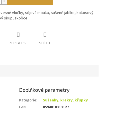
 ovesné vločky, sójová mouka, sušené jablko, kokosový
vý sirup, skořice
ZEPTAT SE
SDÍLET
Doplňkové parametry
Kategorie
:
Sušenky, krekry, křupky
EAN
:
8594010313127