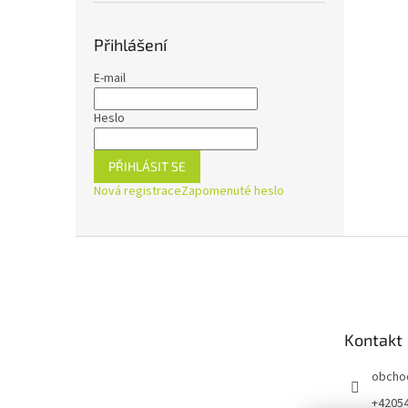
Přihlášení
E-mail
Heslo
PŘIHLÁSIT SE
Nová registrace
Zapomenuté heslo
Z
á
p
a
t
Kontakt
í
obcho
+4205