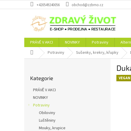
Přejít
+420549240056
obchod@zzbrno.cz
na
obsah
PRÁVĚ V AKCI
NOVINKY
Potraviny
Altern
Domů
Potraviny
Sušenky, krekry, křupky
P
Duk
o
Přeskočit
s
Kategorie
kategorie
VEGAN
t
r
PRÁVĚ V AKCI
a
NOVINKY
n
Potraviny
n
í
Obiloviny
p
Luštěniny
a
Mouky, krupice