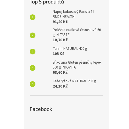
Top 5 produktů
Nápoj kokosový Barista 1 l
RUDE HEALTH
91,20 Kč
Polévka nudlová česneková 60
g IN TASTE
10,70 Kč
Tahini NATURAL 420 g
105 Kč
Bílkovina Gluten pšeničný lepek
500 g PROVITA
68,60 Kč
Kaše rýžová NATURAL 200 g
24,10 Kč
Facebook