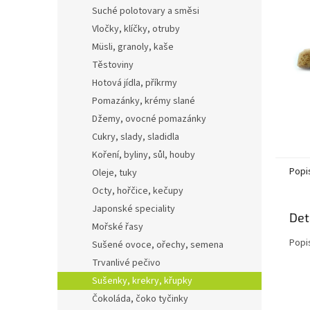
n
Suché polotovary a směsi
e
Vločky, klíčky, otruby
l
Müsli, granoly, kaše
Těstoviny
Hotová jídla, příkrmy
Pomazánky, krémy slané
Džemy, ovocné pomazánky
Cukry, slady, sladidla
Koření, byliny, sůl, houby
Popi
Oleje, tuky
Octy, hořčice, kečupy
Japonské speciality
Det
Mořské řasy
Popi
Sušené ovoce, ořechy, semena
Trvanlivé pečivo
Sušenky, krekry, křupky
Čokoláda, čoko tyčinky