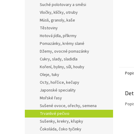
n
Suché polotovary a směsi
e
Vločky, klíčky, otruby
l
Müsli, granoly, kaše
Těstoviny
Hotová jídla, příkrmy
Pomazánky, krémy slané
Džemy, ovocné pomazánky
Cukry, slady, sladidla
Koření, byliny, sůl, houby
Popi
Oleje, tuky
Octy, hořčice, kečupy
Japonské speciality
Det
Mořské řasy
Popi
Sušené ovoce, ořechy, semena
Trvanlivé pečivo
Sušenky, krekry, křupky
Čokoláda, čoko tyčinky