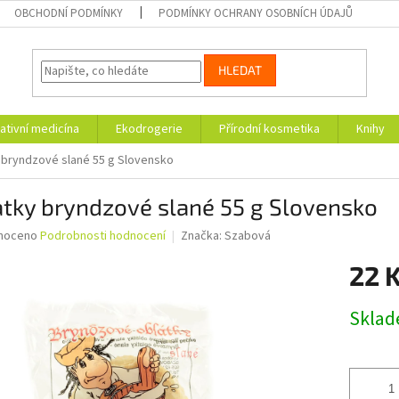
OBCHODNÍ PODMÍNKY
PODMÍNKY OCHRANY OSOBNÍCH ÚDAJŮ
HLEDAT
ativní medicína
Ekodrogerie
Přírodní kosmetika
Knihy
 bryndzové slané 55 g Slovensko
tky bryndzové slané 55 g Slovensko
né
noceno
Podrobnosti hodnocení
Značka:
Szabová
ní
22 
u
Měrná
Skla
cena:
ek.