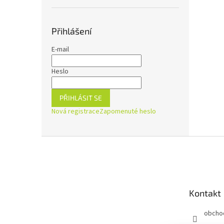
Přihlášení
E-mail
Heslo
PŘIHLÁSIT SE
Nová registrace
Zapomenuté heslo
Z
á
p
a
t
Kontakt
í
obcho