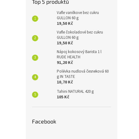
Top 5 produktů
Vafle vanilkove bez cukru
GULLON 60 g
19,50 Kč
Vafle čokoladové bez cukru
GULLON 60 g
19,50 Kč
Nápoj kokosový Barista 1 l
RUDE HEALTH
91,20 Kč
Polévka nudlová česneková 60
g IN TASTE
10,70 Kč
Tahini NATURAL 420 g
105 Kč
Facebook