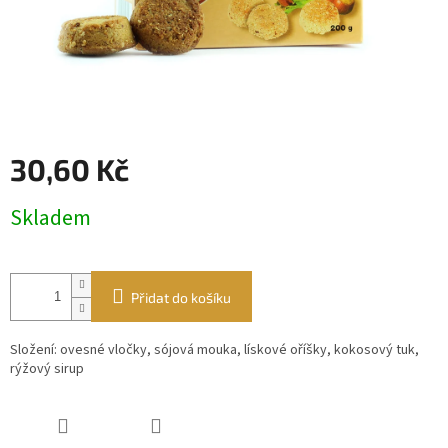
30,60 Kč
Měrná
Skladem
cena:
Přidat do košíku
Složení: ovesné vločky, sójová mouka, lískové oříšky, kokosový tuk,
rýžový sirup