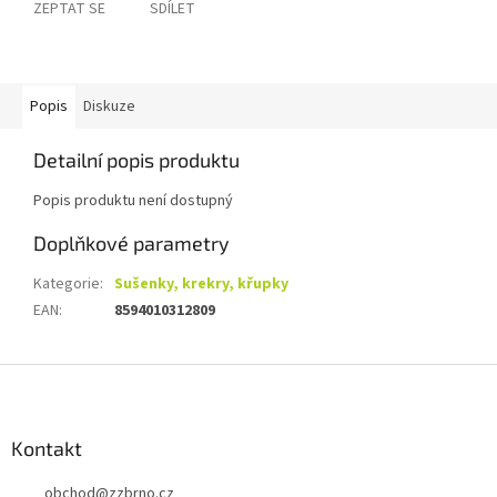
ZEPTAT SE
SDÍLET
Popis
Diskuze
Detailní popis produktu
Popis produktu není dostupný
Doplňkové parametry
Kategorie
:
Sušenky, krekry, křupky
EAN
:
8594010312809
Z
á
p
a
Kontakt
t
obchod
@
zzbrno.cz