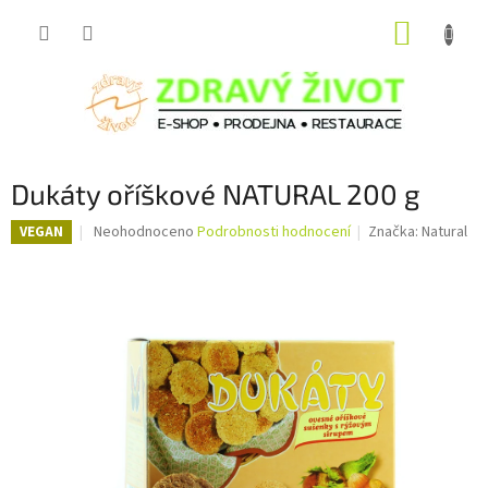
Přejít
NÁKUP
na
obsah
KOŠÍK
Dukáty oříškové NATURAL 200 g
Průměrné
Neohodnoceno
Podrobnosti hodnocení
Značka:
Natural
VEGAN
hodnocení
produktu
je
0,0
z
5
hvězdiček.