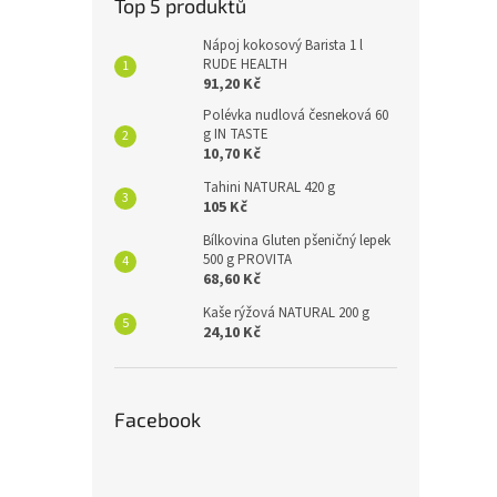
Top 5 produktů
Nápoj kokosový Barista 1 l
RUDE HEALTH
91,20 Kč
Polévka nudlová česneková 60
g IN TASTE
10,70 Kč
Tahini NATURAL 420 g
105 Kč
Bílkovina Gluten pšeničný lepek
500 g PROVITA
68,60 Kč
Kaše rýžová NATURAL 200 g
24,10 Kč
Facebook