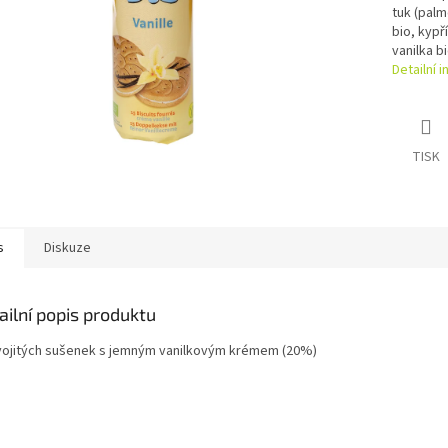
tuk (palm
bio, kypř
vanilka b
Detailní 
TISK
s
Diskuze
ailní popis produktu
vojitých sušenek s jemným vanilkovým krémem (20%)