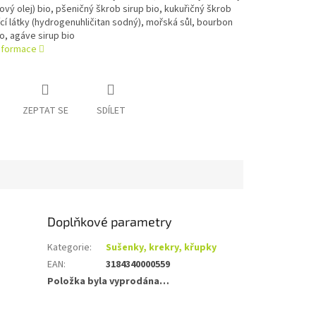
ový olej) bio, pšeničný škrob sirup bio, kukuřičný škrob
ící látky (hydrogenuhličitan sodný), mořská sůl, bourbon
io, agáve sirup bio
informace
ZEPTAT SE
SDÍLET
Doplňkové parametry
Kategorie
:
Sušenky, krekry, křupky
EAN
:
3184340000559
Položka byla vyprodána…