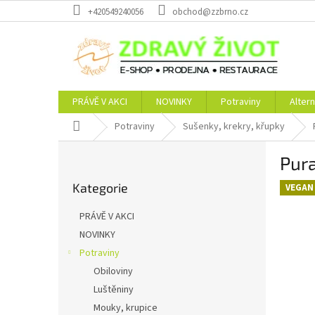
Přejít
+420549240056
obchod@zzbrno.cz
na
obsah
PRÁVĚ V AKCI
NOVINKY
Potraviny
Altern
Domů
Potraviny
Sušenky, krekry, křupky
P
Pura
o
Přeskočit
s
Kategorie
kategorie
VEGAN
t
r
PRÁVĚ V AKCI
a
NOVINKY
n
Potraviny
n
í
Obiloviny
p
Luštěniny
a
Mouky, krupice