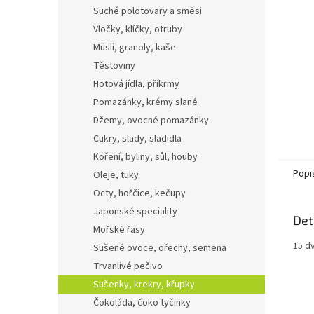
n
Suché polotovary a směsi
e
Vločky, klíčky, otruby
l
Müsli, granoly, kaše
Těstoviny
Hotová jídla, příkrmy
Pomazánky, krémy slané
Džemy, ovocné pomazánky
Cukry, slady, sladidla
Koření, byliny, sůl, houby
Popi
Oleje, tuky
Octy, hořčice, kečupy
Japonské speciality
Det
Mořské řasy
15 d
Sušené ovoce, ořechy, semena
Trvanlivé pečivo
Sušenky, krekry, křupky
Čokoláda, čoko tyčinky