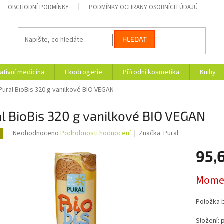
OBCHODNÍ PODMÍNKY
PODMÍNKY OCHRANY OSOBNÍCH ÚDAJŮ
HLEDAT
ativní medicína
Ekodrogerie
Přírodní kosmetika
Knihy
Pural BioBis 320 g vanilkové BIO VEGAN
l BioBis 320 g vanilkové BIO VEGAN
Průměrné
Neohodnoceno
Podrobnosti hodnocení
Značka:
Pural
hodnocení
produktu
95,
je
0,0
Měrná
Momen
z
cena:
5
hvězdiček.
Položka 
Složení: 