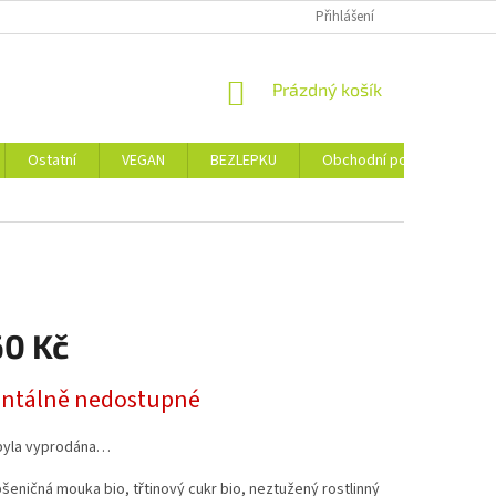
Přihlášení
NÁKUPNÍ
Prázdný košík
KOŠÍK
Ostatní
VEGAN
BEZLEPKU
Obchodní podmínky
60 Kč
tálně nedostupné
byla vyprodána…
pšeničná mouka bio, třtinový cukr bio, neztužený rostlinný