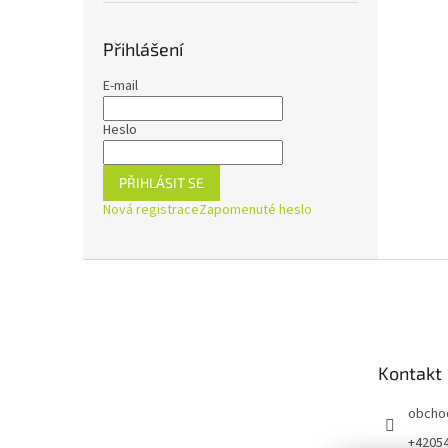
Přihlášení
E-mail
Heslo
PŘIHLÁSIT SE
Nová registrace
Zapomenuté heslo
Z
á
p
a
t
Kontakt
í
obcho
+4205