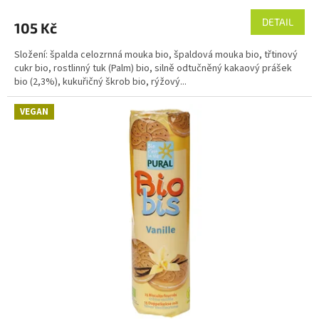
DETAIL
105 Kč
Složení: špalda celozrnná mouka bio, špaldová mouka bio, třtinový
cukr bio, rostlinný tuk (Palm) bio, silně odtučněný kakaový prášek
bio (2,3%), kukuřičný škrob bio, rýžový...
VEGAN