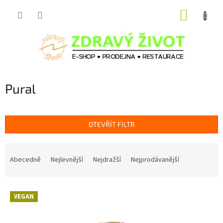
Přejít
NÁKUP
na
obsah
KOŠÍK
Pural
OTEVŘÍT FILTR
Ř
a
Abecedně
Nejlevnější
Nejdražší
Nejprodávanější
z
e
V
n
VEGAN
ý
í
p
p