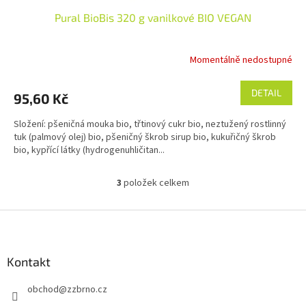
Pural BioBis 320 g vanilkové BIO VEGAN
Momentálně nedostupné
DETAIL
95,60 Kč
Složení: pšeničná mouka bio, třtinový cukr bio, neztužený rostlinný
tuk (palmový olej) bio, pšeničný škrob sirup bio, kukuřičný škrob
bio, kypřící látky (hydrogenuhličitan...
3
položek celkem
O
v
l
Z
á
á
d
p
a
a
Kontakt
c
t
í
obchod
@
zzbrno.cz
í
p
r