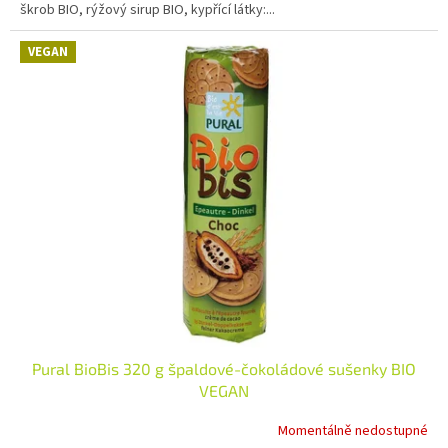
škrob BIO, rýžový sirup BIO, kypřící látky:...
VEGAN
Pural BioBis 320 g špaldové-čokoládové sušenky BIO
VEGAN
Momentálně nedostupné