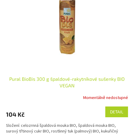
i
r
s
o
p
d
r
u
o
k
d
t
u
ů
k
t
ů
Pural BioBis 300 g špaldové-rakytníkové sušenky BIO
VEGAN
Momentálně nedostupné
DETAIL
104 Kč
Složení: celozrnná špaldová mouka BIO, špaldová mouka BIO,
surový třtinový cukr BIO, rostlinný tuk (palmový) BIO, kukuřičný