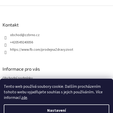
Z
á
p
a
Kontakt
t
obchod
@
zzbrno.cz
í
+420549240056
https://www.fb.com/prodejnaZdravyzivot
Informace pro vás
Obchodní podmínky
Podmínky ochrany osobních údajů
Tento web používá soubory cookie. Dalším procházením
tohoto webu vyjadřujete souhlas s jejich používáním.. Více
informací
zde
.
Vytvořil Shoptet
Nastavení