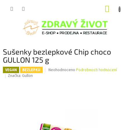
Přejít
NÁKUP
na
obsah
KOŠÍK
Sušenky bezlepkové Chip choco
GULLON 125 g
Průměrné
Neohodnoceno
Podrobnosti hodnocení
VEGAN
BEZLEPKU
hodnocení
Značka:
Gullon
produktu
je
0,0
z
5
hvězdiček.