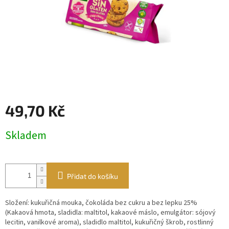
49,70 Kč
Měrná
Skladem
cena:
Přidat do košíku
Složení: kukuřičná mouka, čokoláda bez cukru a bez lepku 25%
(Kakaová hmota, sladidla: maltitol, kakaové máslo, emulgátor: sójový
lecitin, vanilkové aroma), sladidlo maltitol, kukuřičný škrob, rostlinný