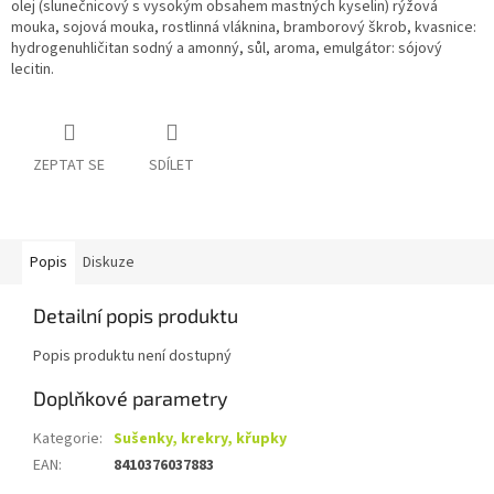
olej (slunečnicový s vysokým obsahem mastných kyselin) rýžová
mouka, sojová mouka, rostlinná vláknina, bramborový škrob, kvasnice:
hydrogenuhličitan sodný a amonný, sůl, aroma, emulgátor: sójový
lecitin.
ZEPTAT SE
SDÍLET
Popis
Diskuze
Detailní popis produktu
Popis produktu není dostupný
Doplňkové parametry
Kategorie
:
Sušenky, krekry, křupky
EAN
:
8410376037883