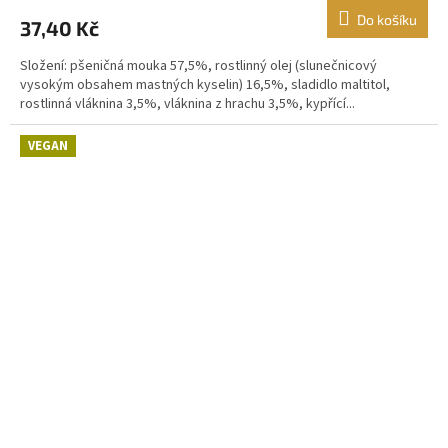
Do košíku
37,40 Kč
Složení: pšeničná mouka 57,5%, rostlinný olej (slunečnicový
vysokým obsahem mastných kyselin) 16,5%, sladidlo maltitol,
rostlinná vláknina 3,5%, vláknina z hrachu 3,5%, kypřící...
VEGAN