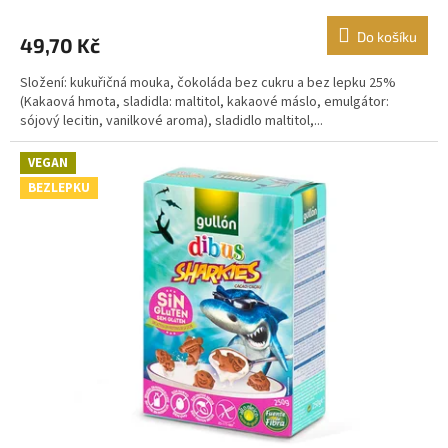
Do košíku
49,70 Kč
Složení: kukuřičná mouka, čokoláda bez cukru a bez lepku 25%
(Kakaová hmota, sladidla: maltitol, kakaové máslo, emulgátor:
sójový lecitin, vanilkové aroma), sladidlo maltitol,...
VEGAN
BEZLEPKU