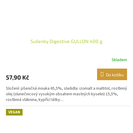
Sušenky Digestive GULLON 400 g
Skladem
Do košíku
57,90 Kč
Složení: pšeničná mouka 65,5%, sladidla: izomalt a maltitol, rostlinný
olej (slunečnicový vysokým obsahem mastných kyselin) 15,5%,
rostlinná vláknina, kypřící látky:...
VEGAN