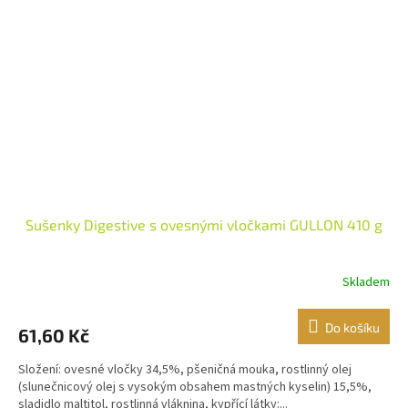
Sušenky Digestive s ovesnými vločkami GULLON 410 g
Skladem
Do košíku
61,60 Kč
Složení: ovesné vločky 34,5%, pšeničná mouka, rostlinný olej
(slunečnicový olej s vysokým obsahem mastných kyselin) 15,5%,
sladidlo maltitol, rostlinná vláknina, kypřící látky:...