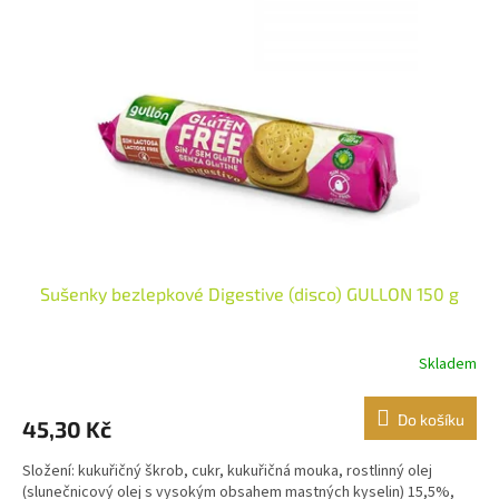
i
r
s
o
p
d
r
u
o
k
d
t
u
ů
k
t
ů
Sušenky bezlepkové Digestive (disco) GULLON 150 g
Skladem
Do košíku
45,30 Kč
Složení: kukuřičný škrob, cukr, kukuřičná mouka, rostlinný olej
(slunečnicový olej s vysokým obsahem mastných kyselin) 15,5%,