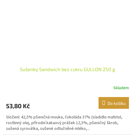
Sušenky Sandwich bez cukru GULLON 250 g
Skladem
Do košíku
53,80 Kč
Složení: 42,5% pšeničná mouka, čokoláda 37% (sladidlo maltitol,
rostlinný olej, přírodní kakaový prášek 12,5%, pšeničný škrob,
sušená syrovátka, sušené odtučněné mléko,...