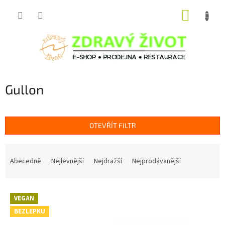
Přejít
NÁKUP
na
obsah
KOŠÍK
Gullon
OTEVŘÍT FILTR
Ř
a
Abecedně
Nejlevnější
Nejdražší
Nejprodávanější
z
e
V
n
VEGAN
ý
í
BEZLEPKU
p
p