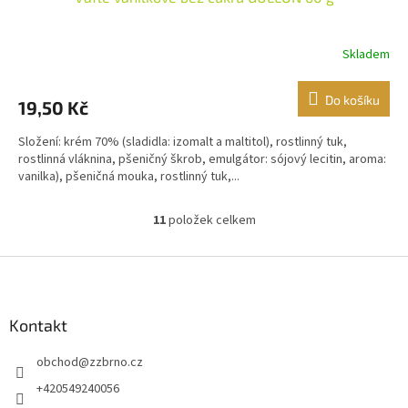
Skladem
Do košíku
19,50 Kč
Složení: krém 70% (sladidla: izomalt a maltitol), rostlinný tuk,
rostlinná vláknina, pšeničný škrob, emulgátor: sójový lecitin, aroma:
vanilka), pšeničná mouka, rostlinný tuk,...
11
položek celkem
O
v
l
Z
á
á
d
p
a
a
Kontakt
c
t
í
obchod
@
zzbrno.cz
í
p
r
+420549240056
v