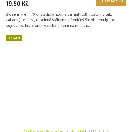
Do košíku
19,50 Kč
Složení: krém 70% (sladidla: izomalt a maltitol), rostlinný tuk,
kakaový prášek, rostlinná vláknina, pšeničný škrob, emulgátor:
sojový lecitin, aroma: vanilka, pšeničná mouka,...
VEGAN
Vafle vanilkove bez cukru GULLON 60 g