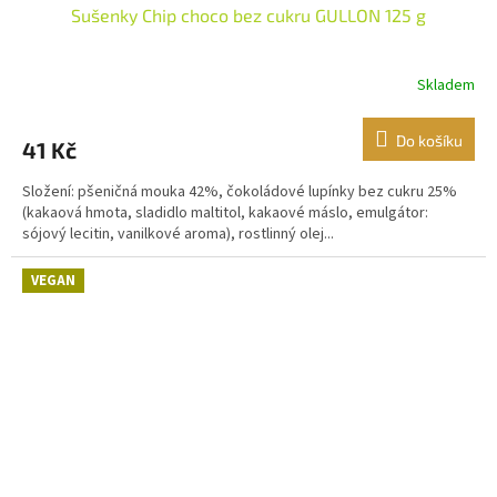
Sušenky Chip choco bez cukru GULLON 125 g
Skladem
Do košíku
41 Kč
Složení: pšeničná mouka 42%, čokoládové lupínky bez cukru 25%
(kakaová hmota, sladidlo maltitol, kakaové máslo, emulgátor:
sójový lecitin, vanilkové aroma), rostlinný olej...
VEGAN