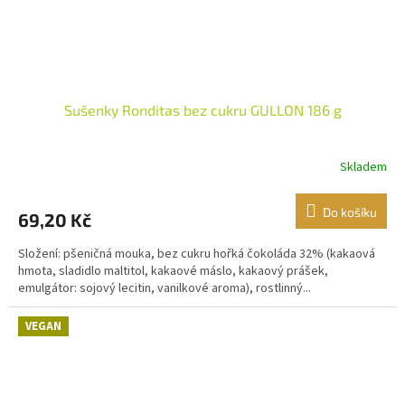
Sušenky Ronditas bez cukru GULLON 186 g
Skladem
Do košíku
69,20 Kč
Složení: pšeničná mouka, bez cukru hořká čokoláda 32% (kakaová
hmota, sladidlo maltitol, kakaové máslo, kakaový prášek,
emulgátor: sojový lecitin, vanilkové aroma), rostlinný...
VEGAN