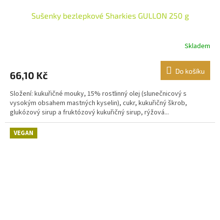
Sušenky bezlepkové Sharkies GULLON 250 g
Skladem
Do košíku
66,10 Kč
Složení: kukuřičné mouky, 15% rostlinný olej (slunečnicový s
vysokým obsahem mastných kyselin), cukr, kukuřičný škrob,
glukózový sirup a fruktózový kukuřičný sirup, rýžová...
VEGAN