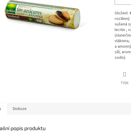
Složení: 
rostlinný
sušená s
lecitin , 
(slunečn
vláknina,
a amonný
sůl, aroma
sodný.
TISK
s
Diskuze
ailní popis produktu