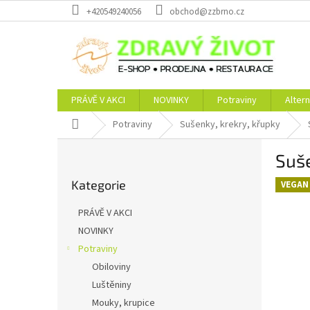
Přejít
+420549240056
obchod@zzbrno.cz
na
obsah
PRÁVĚ V AKCI
NOVINKY
Potraviny
Altern
Domů
Potraviny
Sušenky, krekry, křupky
P
Suš
o
Přeskočit
s
Kategorie
kategorie
VEGAN
t
r
PRÁVĚ V AKCI
a
NOVINKY
n
Potraviny
n
í
Obiloviny
p
Luštěniny
a
Mouky, krupice