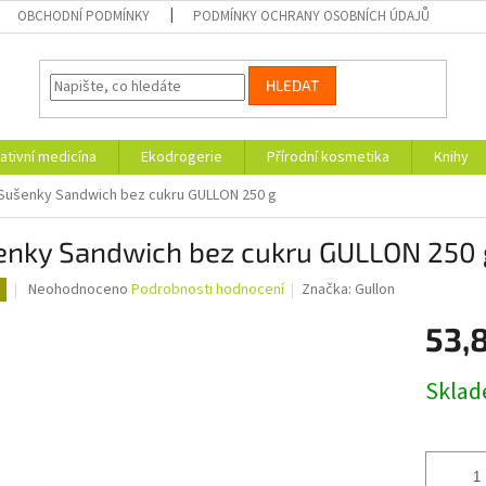
OBCHODNÍ PODMÍNKY
PODMÍNKY OCHRANY OSOBNÍCH ÚDAJŮ
HLEDAT
ativní medicína
Ekodrogerie
Přírodní kosmetika
Knihy
Sušenky Sandwich bez cukru GULLON 250 g
enky Sandwich bez cukru GULLON 250 
Průměrné
Neohodnoceno
Podrobnosti hodnocení
Značka:
Gullon
hodnocení
produktu
53,
je
0,0
Měrná
Skla
z
cena:
5
hvězdiček.