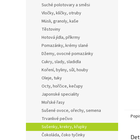
n
Suché polotovary a směsi
e
Vločky, klíčky, otruby
l
Müsli, granoly, kaše
Těstoviny
Hotová jídla, příkrmy
Pomazánky, krémy slané
Džemy, ovocné pomazánky
Cukry, slady, sladidla
Koření, byliny, sůl, houby
Oleje, tuky
Octy, hořčice, kečupy
Japonské speciality
Mořské řasy
Sušené ovoce, ořechy, semena
Popi
Trvanlivé pečivo
Sušenky, krekry, křupky
Čokoláda, čoko tyčinky
Det