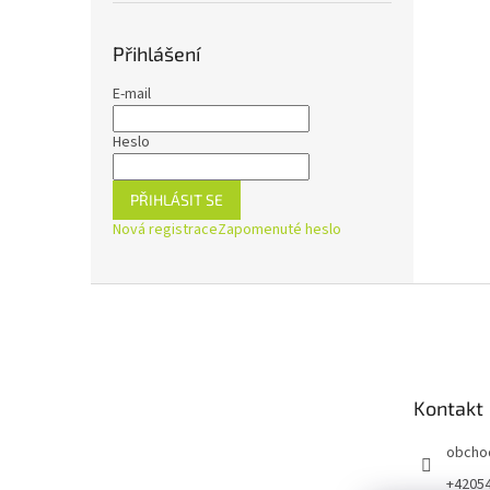
Přihlášení
E-mail
Heslo
PŘIHLÁSIT SE
Nová registrace
Zapomenuté heslo
Z
á
p
a
t
Kontakt
í
obcho
+4205