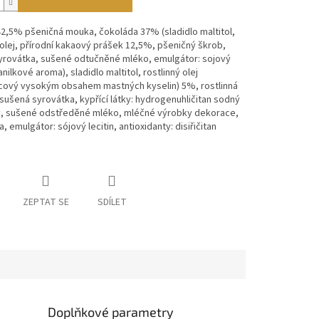
42,5% pšeničná mouka, čokoláda 37% (sladidlo maltitol,
 olej, přírodní kakaový prášek 12,5%, pšeničný škrob,
yrovátka, sušené odtučněné mléko, emulgátor: sojový
vanilkové aroma), sladidlo maltitol, rostlinný olej
icový vysokým obsahem mastných kyselin) 5%, rostlinná
 sušená syrovátka, kypřící látky: hydrogenuhličitan sodný
, sušené odstředěné mléko, mléčné výrobky dekorace,
, emulgátor: sójový lecitin, antioxidanty: disiřičitan
ZEPTAT SE
SDÍLET
Doplňkové parametry