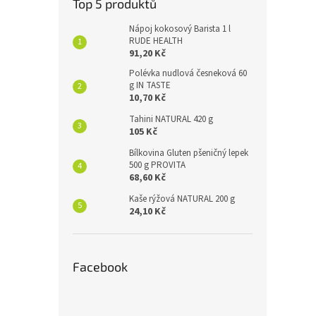
Top 5 produktů
Nápoj kokosový Barista 1 l
RUDE HEALTH
91,20 Kč
Polévka nudlová česneková 60
g IN TASTE
10,70 Kč
Tahini NATURAL 420 g
105 Kč
Bílkovina Gluten pšeničný lepek
500 g PROVITA
68,60 Kč
Kaše rýžová NATURAL 200 g
24,10 Kč
Facebook