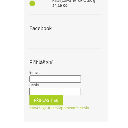
Kaše rýžová NATURAL 200 g
24,10 Kč
Facebook
Přihlášení
E-mail
Heslo
PŘIHLÁSIT SE
Nová registrace
Zapomenuté heslo
Z