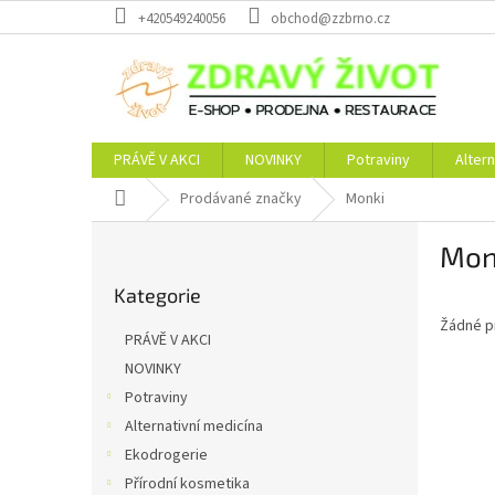
Přejít
+420549240056
obchod@zzbrno.cz
na
obsah
PRÁVĚ V AKCI
NOVINKY
Potraviny
Altern
Domů
Prodávané značky
Monki
P
Mon
o
Přeskočit
s
Kategorie
kategorie
t
Žádné p
r
PRÁVĚ V AKCI
a
NOVINKY
n
Potraviny
n
í
Alternativní medicína
p
Ekodrogerie
a
Přírodní kosmetika