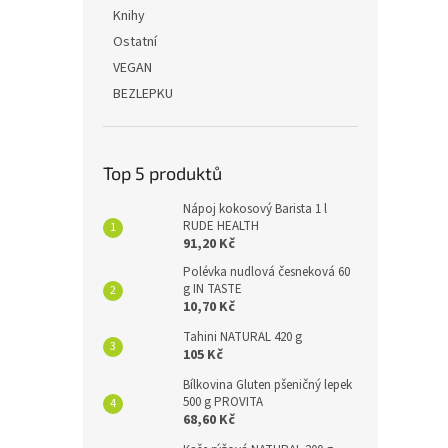
n
Knihy
e
Ostatní
l
VEGAN
BEZLEPKU
Top 5 produktů
Nápoj kokosový Barista 1 l
RUDE HEALTH
91,20 Kč
Polévka nudlová česneková 60
g IN TASTE
10,70 Kč
Tahini NATURAL 420 g
105 Kč
Bílkovina Gluten pšeničný lepek
500 g PROVITA
68,60 Kč