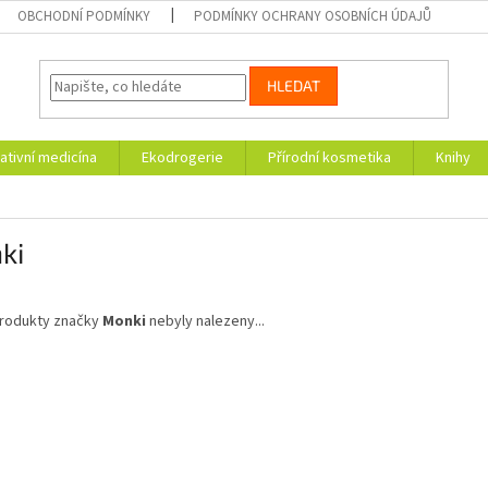
OBCHODNÍ PODMÍNKY
PODMÍNKY OCHRANY OSOBNÍCH ÚDAJŮ
HLEDAT
ativní medicína
Ekodrogerie
Přírodní kosmetika
Knihy
ki
rodukty značky
Monki
nebyly nalezeny...