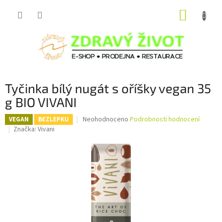
Přejít
NÁKUP
na
obsah
KOŠÍK
Tyčinka bílý nugát s oříšky vegan 35
g BIO VIVANI
Průměrné
Neohodnoceno
Podrobnosti hodnocení
VEGAN
BEZLEPKU
hodnocení
Značka:
Vivani
produktu
je
0,0
z
5
hvězdiček.