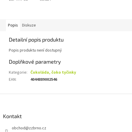
Popis
Diskuze
Detailní popis produktu
Popis produktu není dostupný
Doplňkové parametry
Kategorie
:
Čokoláda, čoko tyčinky
EAN
:
4044889002546
Z
á
p
a
Kontakt
t
obchod
@
zzbrno.cz
í