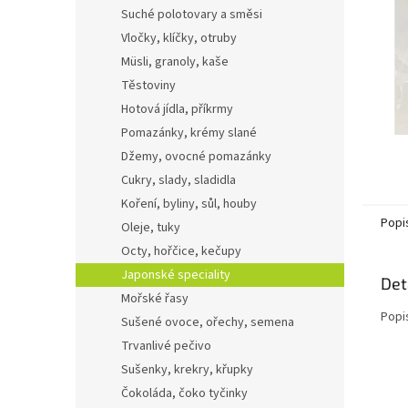
n
Suché polotovary a směsi
e
Vločky, klíčky, otruby
l
Müsli, granoly, kaše
Těstoviny
Hotová jídla, příkrmy
Pomazánky, krémy slané
Džemy, ovocné pomazánky
Cukry, slady, sladidla
Koření, byliny, sůl, houby
Popi
Oleje, tuky
Octy, hořčice, kečupy
Japonské speciality
Det
Mořské řasy
Popi
Sušené ovoce, ořechy, semena
Trvanlivé pečivo
Sušenky, krekry, křupky
Čokoláda, čoko tyčinky