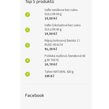
Top 5 produktů
Vafle vanilkove bez cukru
GULLON 60 g
19,50 Kč
Vafle čokoladové bez cukru
GULLON 60 g
19,50 Kč
Nápoj kokosový Barista 1 l
RUDE HEALTH
91,20 Kč
Polévka nudlová česneková 60
g IN TASTE
10,70 Kč
Tahini NATURAL 420 g
105 Kč
Facebook