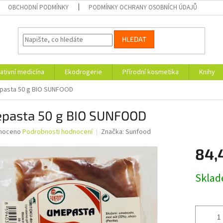
OBCHODNÍ PODMÍNKY
PODMÍNKY OCHRANY OSOBNÍCH ÚDAJŮ
HLEDAT
ativní medicína
Ekodrogerie
Přírodní kosmetika
Knihy
asta 50 g BIO SUNFOOD
pasta 50 g BIO SUNFOOD
né
noceno
Podrobnosti hodnocení
Značka:
Sunfood
ní
84,
u
Měrná
Skla
cena:
ek.