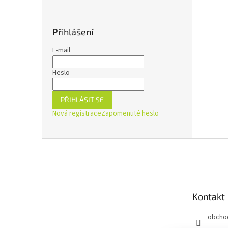
Přihlášení
E-mail
Heslo
PŘIHLÁSIT SE
Nová registrace
Zapomenuté heslo
Z
á
p
a
t
Kontakt
í
obcho