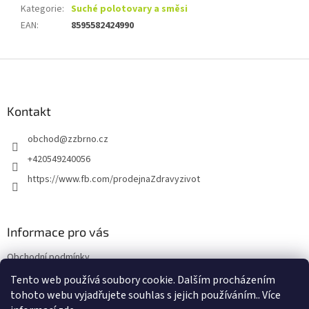
Kategorie
:
Suché polotovary a směsi
EAN
:
8595582424990
Z
á
p
a
Kontakt
t
obchod
@
zzbrno.cz
í
+420549240056
https://www.fb.com/prodejnaZdravyzivot
Informace pro vás
Obchodní podmínky
Podmínky ochrany osobních údajů
Tento web používá soubory cookie. Dalším procházením
tohoto webu vyjadřujete souhlas s jejich používáním.. Více