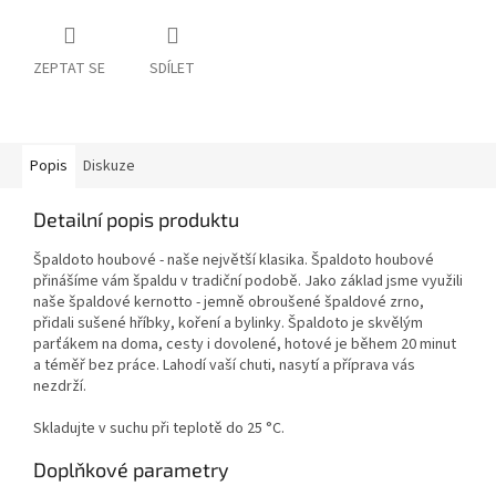
ZEPTAT SE
SDÍLET
Popis
Diskuze
Detailní popis produktu
Špaldoto houbové - naše největší klasika. Špaldoto houbové
přinášíme vám špaldu v tradiční podobě. Jako základ jsme využili
naše špaldové kernotto - jemně obroušené špaldové zrno,
přidali sušené hříbky, koření a bylinky. Špaldoto je skvělým
parťákem na doma, cesty i dovolené, hotové je během 20 minut
a téměř bez práce. Lahodí vaší chuti, nasytí a příprava vás
nezdrží.
Skladujte v suchu při teplotě do 25 °C.
Doplňkové parametry