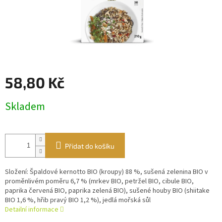
58,80 Kč
Měrná
Skladem
cena:
Přidat do košíku
Složení: Špaldové kernotto BIO (kroupy) 88 %, sušená zelenina BIO v
proměnlivém poměru 6,7 % (mrkev BIO, petržel BIO, cibule BIO,
paprika červená BIO, paprika zelená BIO), sušené houby BIO (shiitake
BIO 1,6 %, hřib pravý BIO 1,2 %), jedlá mořská sůl
Detailní informace