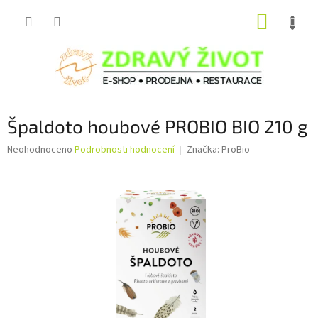
Přejít
NÁKUP
na
obsah
KOŠÍK
Špaldoto houbové PROBIO BIO 210 g
Průměrné
Neohodnoceno
Podrobnosti hodnocení
Značka:
ProBio
hodnocení
produktu
je
0,0
z
5
hvězdiček.