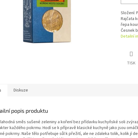
Složení: 
Rajčata k
řepa kous
Česnek b
Detailní 
TISK
s
Diskuze
ailní popis produktu
 lahodná směs sušené zeleniny a koření bez přídavku kuchyňské soli zvýraz
akter každého pokrmu. Hodí se k přípravě klasické kuchyně jako jsou omáčk
é pokrmy. Naše tělo potřebuje sůl k přežití, ale ne zdaleka tolik, kolik jí d