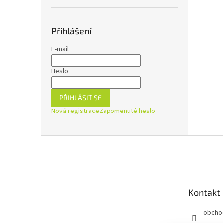
Přihlášení
E-mail
Heslo
PŘIHLÁSIT SE
Nová registrace
Zapomenuté heslo
Z
á
p
a
t
Kontakt
í
obcho