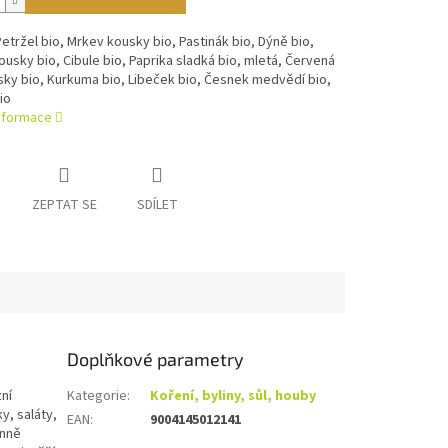
Petržel bio, Mrkev kousky bio, Pastinák bio, Dýně bio,
ousky bio, Cibule bio, Paprika sladká bio, mletá, Červená
ky bio, Kurkuma bio, Libeček bio, Česnek medvědí bio,
io
informace
ZEPTAT SE
SDÍLET
Doplňkové parametry
ní
Kategorie
:
Koření, byliny, sůl, houby
y, saláty,
EAN
:
9004145012141
enně