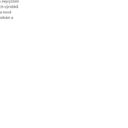
 s nejvyšším
ých výrobků
la nové
linkám a