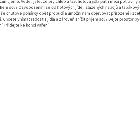
umujeme. Věděli jste, že prý chléb a tzv. hotová jídla patří mezi potraviny
hem soli? Osvobozením se od hotových jídel, slazených nápojů a tabákov
aše chuťové pohárky opět probudí a umožní nám objevovat přirozené i zce
. Chcete vnímat radost z jídla a zároveň snížit příjem soli? Dejte prostor by
í. Přidejte ke konci vaření.