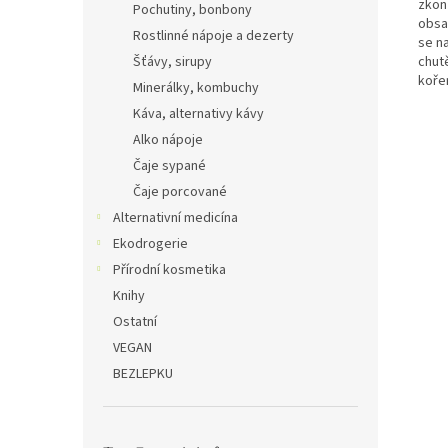
zkonz
Pochutiny, bonbony
obsa
Rostlinné nápoje a dezerty
se n
Šťávy, sirupy
chutě
kořen
Minerálky, kombuchy
Káva, alternativy kávy
Alko nápoje
Čaje sypané
Čaje porcované
Alternativní medicína
Ekodrogerie
Přírodní kosmetika
Knihy
Ostatní
VEGAN
BEZLEPKU