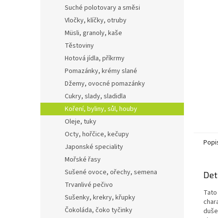
n
Suché polotovary a směsi
e
Vločky, klíčky, otruby
l
Müsli, granoly, kaše
Těstoviny
Hotová jídla, příkrmy
Pomazánky, krémy slané
Džemy, ovocné pomazánky
Cukry, slady, sladidla
Koření, byliny, sůl, houby
Oleje, tuky
Octy, hořčice, kečupy
Popi
Japonské speciality
Mořské řasy
Sušené ovoce, ořechy, semena
Det
Trvanlivé pečivo
Tato
Sušenky, krekry, křupky
char
Čokoláda, čoko tyčinky
dušen