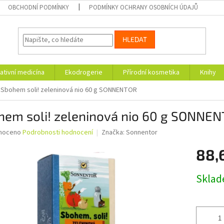
OBCHODNÍ PODMÍNKY
PODMÍNKY OCHRANY OSOBNÍCH ÚDAJŮ
HLEDAT
ativní medicína
Ekodrogerie
Přírodní kosmetika
Knihy
Sbohem soli! zeleninová nio 60 g SONNENTOR
hem soli! zeleninová nio 60 g SONNE
né
noceno
Podrobnosti hodnocení
Značka:
Sonnentor
ní
88,
u
Měrná
Skla
cena:
ek.