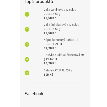
Top 5 produktů
Vafle vanilkove bez cukru
GULLON 60 g
19,50 Kč
Vafle čokoladové bez cukru
GULLON 60 g
19,50 Kč
Nápoj kokosový Barista 1 l
RUDE HEALTH
91,20 Kč
Polévka nudlová česneková 60
g IN TASTE
10,70 Kč
Tahini NATURAL 420 g
105 Kč
Facebook