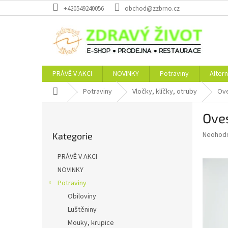
Přejít
+420549240056
obchod@zzbrno.cz
na
obsah
PRÁVĚ V AKCI
NOVINKY
Potraviny
Altern
Domů
Potraviny
Vločky, klíčky, otruby
Ove
P
Oves
o
Přeskočit
s
Průměr
Neohod
Kategorie
kategorie
t
hodnoce
r
produkt
PRÁVĚ V AKCI
a
je
NOVINKY
0,0
n
z
Potraviny
n
5
í
Obiloviny
hvězdič
p
Luštěniny
a
Mouky, krupice