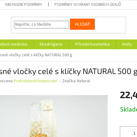
OBCHODNÍ PODMÍNKY
PODMÍNKY OCHRANY OSOBNÍCH ÚDAJŮ
HLEDAT
ativní medicína
Ekodrogerie
Přírodní kosmetika
Knihy
sné vločky celé s klíčky NATURAL 500 g
né vločky celé s klíčky NATURAL 500 
né
noceno
Podrobnosti hodnocení
Značka:
Natural
ní
22,
u
Měrná
Skla
cena:
ek.