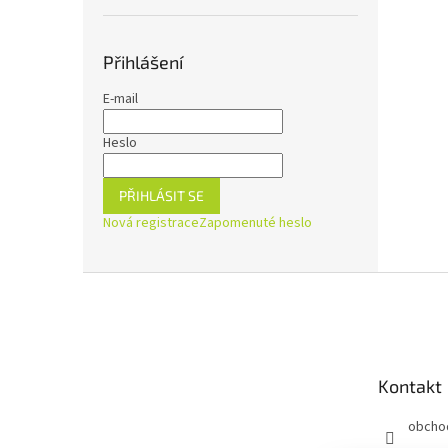
Přihlášení
E-mail
Heslo
PŘIHLÁSIT SE
Nová registrace
Zapomenuté heslo
Z
á
p
a
t
Kontakt
í
obcho