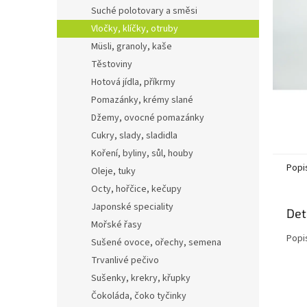
n
Suché polotovary a směsi
e
Vločky, klíčky, otruby
l
Müsli, granoly, kaše
Těstoviny
Hotová jídla, příkrmy
Pomazánky, krémy slané
Džemy, ovocné pomazánky
Cukry, slady, sladidla
Koření, byliny, sůl, houby
Popi
Oleje, tuky
Octy, hořčice, kečupy
Japonské speciality
Det
Mořské řasy
Popi
Sušené ovoce, ořechy, semena
Trvanlivé pečivo
Sušenky, krekry, křupky
Čokoláda, čoko tyčinky