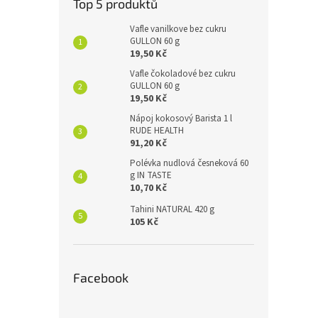
Top 5 produktů
Vafle vanilkove bez cukru
GULLON 60 g
19,50 Kč
Vafle čokoladové bez cukru
GULLON 60 g
19,50 Kč
Nápoj kokosový Barista 1 l
RUDE HEALTH
91,20 Kč
Polévka nudlová česneková 60
g IN TASTE
10,70 Kč
Tahini NATURAL 420 g
105 Kč
Facebook