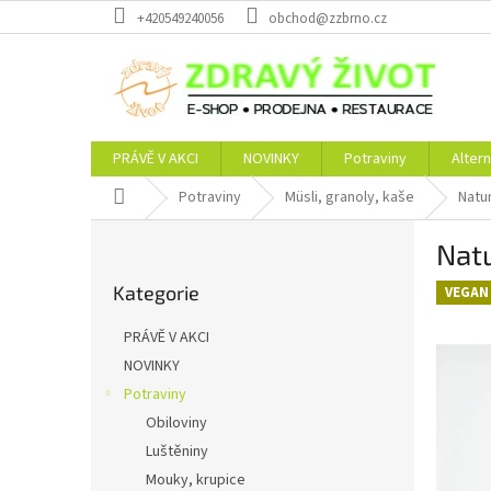
Přejít
+420549240056
obchod@zzbrno.cz
na
obsah
PRÁVĚ V AKCI
NOVINKY
Potraviny
Altern
Domů
Potraviny
Müsli, granoly, kaše
Natu
P
Nat
o
Přeskočit
s
Kategorie
kategorie
VEGAN
t
r
PRÁVĚ V AKCI
a
NOVINKY
n
Potraviny
n
í
Obiloviny
p
Luštěniny
a
Mouky, krupice