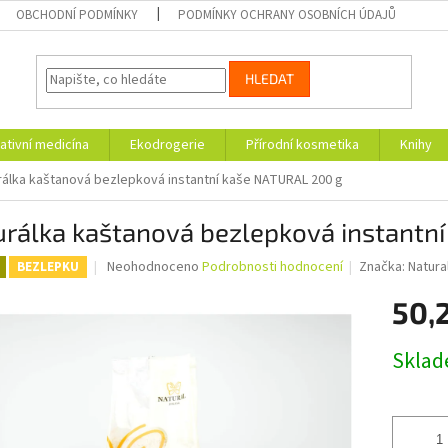
OBCHODNÍ PODMÍNKY
PODMÍNKY OCHRANY OSOBNÍCH ÚDAJŮ
HLEDAT
ativní medicína
Ekodrogerie
Přírodní kosmetika
Knihy
rálka kaštanová bezlepková instantní kaše NATURAL 200 g
urálka kaštanová bezlepková instantn
Průměrné
Neohodnoceno
Podrobnosti hodnocení
Značka:
Natura
BEZLEPKU
hodnocení
produktu
50,
je
0,0
Měrná
Skla
z
cena:
5
hvězdiček.