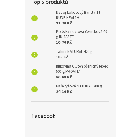
Top 5 produktů
Nápoj kokosový Barista 1 l
RUDE HEALTH
91,20 Kč
Polévka nudlová česneková 60
g IN TASTE
10,70 Kč
Tahini NATURAL 420 g
105 Kč
Bílkovina Gluten pšeničný lepek
500 g PROVITA
68,60 Kč
Kaše rýžová NATURAL 200 g
24,10 Kč
Facebook