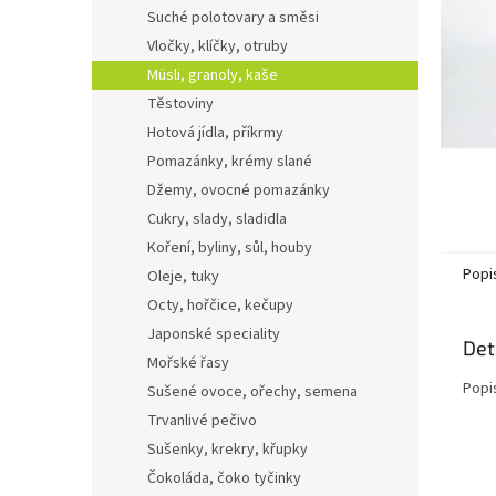
n
Suché polotovary a směsi
e
Vločky, klíčky, otruby
l
Müsli, granoly, kaše
Těstoviny
Hotová jídla, příkrmy
Pomazánky, krémy slané
Džemy, ovocné pomazánky
Cukry, slady, sladidla
Koření, byliny, sůl, houby
Popi
Oleje, tuky
Octy, hořčice, kečupy
Japonské speciality
Det
Mořské řasy
Popi
Sušené ovoce, ořechy, semena
Trvanlivé pečivo
Sušenky, krekry, křupky
Čokoláda, čoko tyčinky