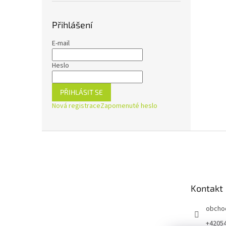
Přihlášení
E-mail
Heslo
PŘIHLÁSIT SE
Nová registrace
Zapomenuté heslo
Z
á
p
a
t
Kontakt
í
obcho
+4205