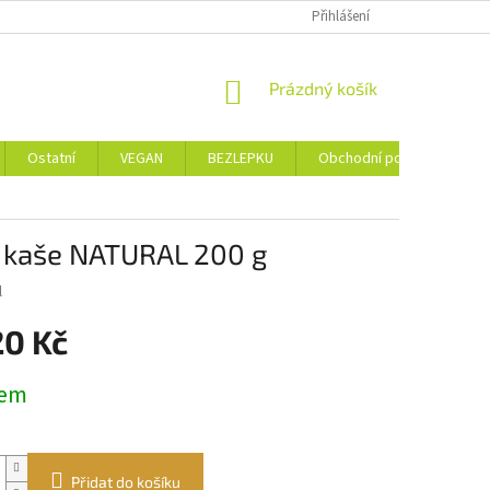
Přihlášení
NÁKUPNÍ
Prázdný košík
KOŠÍK
Ostatní
VEGAN
BEZLEPKU
Obchodní podmínky
í kaše NATURAL 200 g
l
20 Kč
dem
Přidat do košíku