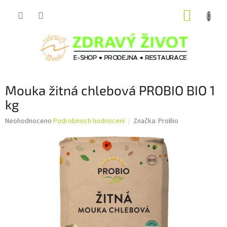
Přejít
NÁKUP
na
obsah
KOŠÍK
Mouka žitná chlebová PROBIO BIO 1
kg
Průměrné
Neohodnoceno
Podrobnosti hodnocení
Značka:
ProBio
hodnocení
produktu
je
0,0
z
5
hvězdiček.