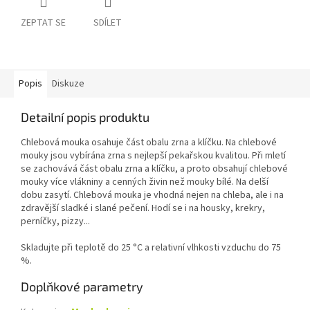
ZEPTAT SE
SDÍLET
Popis
Diskuze
Detailní popis produktu
Chlebová mouka osahuje část obalu zrna a klíčku. Na chlebové
mouky jsou vybírána zrna s nejlepší pekařskou kvalitou. Při mletí
se zachovává část obalu zrna a klíčku, a proto obsahují chlebové
mouky více vlákniny a cenných živin než mouky bílé. Na delší
dobu zasytí. Chlebová mouka je vhodná nejen na chleba, ale i na
zdravější sladké i slané pečení. Hodí se i na housky, krekry,
perníčky, pizzy...
Skladujte při teplotě do 25 °C a relativní vlhkosti vzduchu do 75
%.
Doplňkové parametry