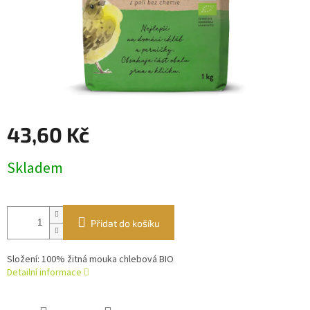
43,60 Kč
Měrná
Skladem
cena:
Přidat do košíku
Složení: 100% žitná mouka chlebová BIO
Detailní informace