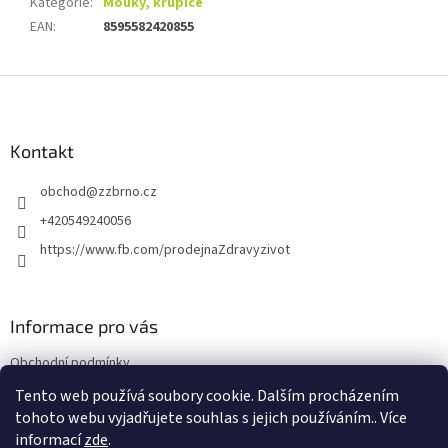
Kategorie
:
Mouky, krupice
EAN
:
8595582420855
Z
á
p
a
Kontakt
t
obchod
@
zzbrno.cz
í
+420549240056
https://www.fb.com/prodejnaZdravyzivot
Informace pro vás
Obchodní podmínky
Podmínky ochrany osobních údajů
Tento web používá soubory cookie. Dalším procházením
tohoto webu vyjadřujete souhlas s jejich používáním.. Více
informací
zde
.